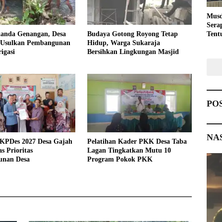
Musd
Sera
landa Genangan, Desa
Budaya Gotong Royong Tetap
Tent
 Usulkan Pembangunan
Hidup, Warga Sukaraja
Pemb
igasi
Bersihkan Lingkungan Masjid
PO
NA
KPDes 2027 Desa Gajah
Pelatihan Kader PKK Desa Taba
s Prioritas
Lagan Tingkatkan Mutu 10
nan Desa
Program Pokok PKK