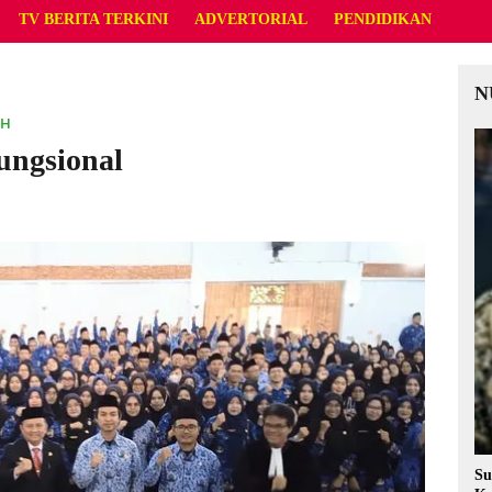
TV BERITA TERKINI
ADVERTORIAL
PENDIDIKAN
N
AH
ungsional
Su