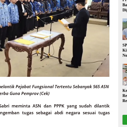
Ba
Di
Wa
da
Pe
P
S
Ki
No
Be
Di
La
W
elantik Pejabat Fungsional Tertentu Sebanyak 565 ASN
Ke
erba Guna Pemprov (Cek)
Re
Re
abri meminta ASN dan PPPK yang sudah dilantik
PP
Ja
gemban tugas sebagai abdi negara sesuai tugas