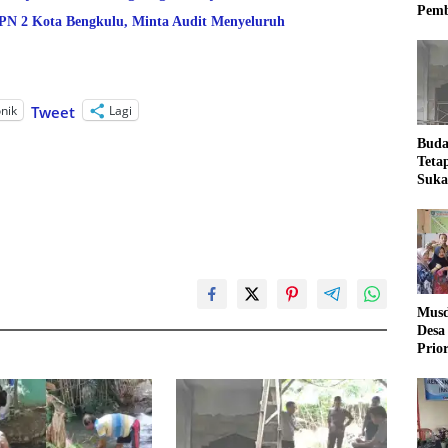
Pemb
 2 Kota Bengkulu, Minta Audit Menyeluruh
onik
Lagi
Tweet
Buda
Teta
Suka
Ling
Musd
Desa
Prio
Desa