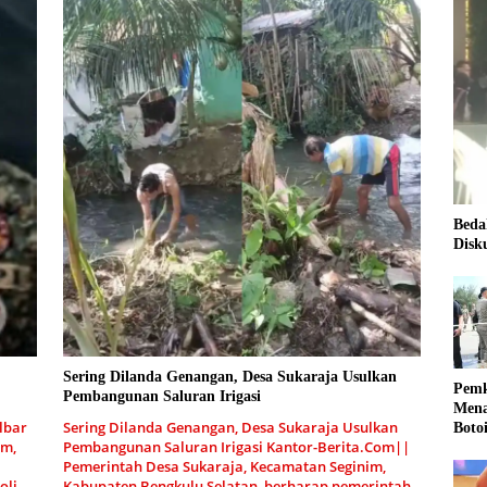
Beda
Disk
Sering Dilanda Genangan, Desa Sukaraja Usulkan
Pemk
Pembangunan Saluran Irigasi
Mena
lbar
Sering Dilanda Genangan, Desa Sukaraja Usulkan
Boto
om,
Pembangunan Saluran Irigasi Kantor-Berita.Com||
Kale
Pemerintah Desa Sukaraja, Kecamatan Seginim,
Nasi
oli
Kabupaten Bengkulu Selatan, berharap pemerintah