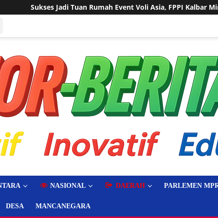
vent Voli Asia, FPPI Kalbar Minta Transparansi Anggaran
NTARA
NASIONAL
DAERAH
PARLEMEN MPR
DESA
MANCANEGARA