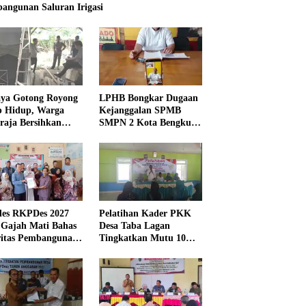
angunan Saluran Irigasi
ya Gotong Royong
LPHB Bongkar Dugaan
p Hidup, Warga
Kejanggalan SPMB
raja Bersihkan
SMPN 2 Kota Bengkulu,
kungan Masjid
Minta Audit
Menyeluruh
es RKPDes 2027
Pelatihan Kader PKK
 Gajah Mati Bahas
Desa Taba Lagan
ritas Pembangunan
Tingkatkan Mutu 10
Program Pokok PKK