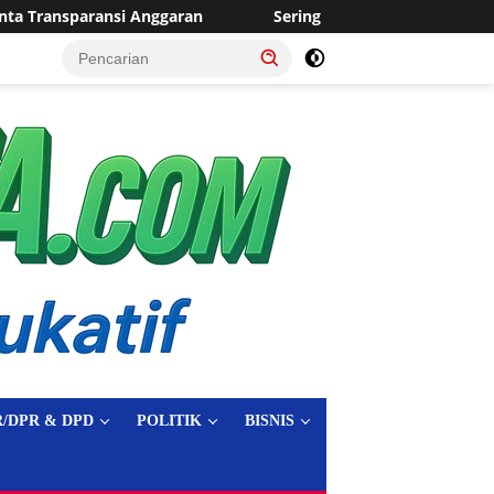
Sering Dilanda Genangan, Desa Sukaraja Usulkan Pembangunan 
tutup
/DPR & DPD
POLITIK
BISNIS