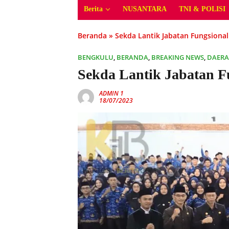
Berita
NUSANTARA
TNI & POLISI
Beranda
»
Sekda Lantik Jabatan Fungsional
BENGKULU
,
BERANDA
,
BREAKING NEWS
,
DAER
Sekda Lantik Jabatan F
ADMIN 1
18/07/2023