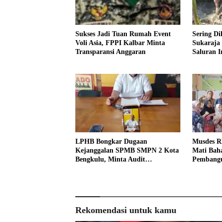
Sukses Jadi Tuan Rumah Event
Sering Di
Voli Asia, FPPI Kalbar Minta
Sukaraja
Transparansi Anggaran
Saluran Ir
LPHB Bongkar Dugaan
Musdes R
Kejanggalan SPMB SMPN 2 Kota
Mati Baha
Bengkulu, Minta Audit
Pembangu
Menyeluruh
Rekomendasi untuk kamu