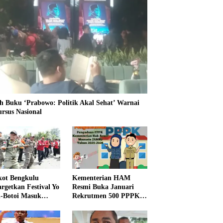
h Buku ‘Prabowo: Politik Akal Sehat’ Warnai
ursus Nasional
ot Bengkulu
Kementerian HAM
rgetkan Festival Yo
Resmi Buka Januari
i-Botoi Masuk
Rekrutmen 500 PPPK,
nder Agenda
Formasi dan 5 Jabatan
onal