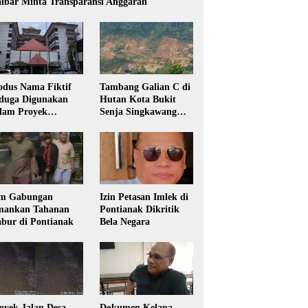
lbar Minta Transparansi Anggaran
dus Nama Fiktif
Tambang Galian C di
duga Digunakan
Hutan Kota Bukit
lam Proyek
Senja Singkawang
sdikbud Kalbar
Diduga Tanpa Izin
m Gabungan
Izin Petasan Imlek di
ankan Tahanan
Pontianak Dikritik
bur di Pontianak
Bela Negara
oyek Jalan Desa
Dokumen Kelapa,