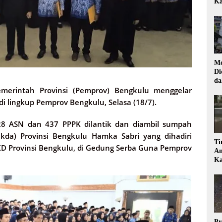
Ka
Mo
Di
da
merintah Provinsi (Pemprov) Bengkulu menggelar
Di
di lingkup Pemprov Bengkulu, Selasa (18/7).
128 ASN dan 437 PPPK dilantik dan diambil sumpah
ekda) Provinsi Bengkulu Hamka Sabri yang dihadiri
Ti
 BKD Provinsi Bengkulu, di Gedung Serba Guna Pemprov
Am
Ka
Pr