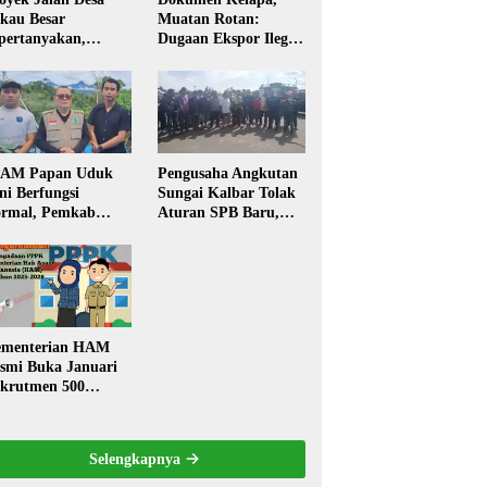
kau Besar
Muatan Rotan:
pertanyakan,
Dugaan Ekspor Ilegal
rga Soroti Kualitas
Memicu Sorotan
n Transparansi
Publik Kalbar
laksanaan
embangunan
PAM Papan Uduk
Pengusaha Angkutan
ni Berfungsi
Sungai Kalbar Tolak
rmal, Pemkab
Aturan SPB Baru,
ngkayang:
Dinilai Ancam
stribusi Air Bersih
Transportasi
ncar ke Rumah
Pedalaman
arga
menterian HAM
smi Buka Januari
krutmen 500
PK, Formasi dan 5
batan
Selengkapnya