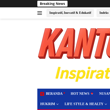
Langsung
Breaking News
Sukses Jadi Tuan Rumah E
ke
konten
Inspiratif, Inovatif & Edukatif
Indeks
tutup
BERANDA
HOT NEWS
NUSA
HUKRIM
LIFE STYLE & HEALTY