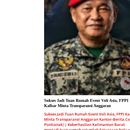
Sukses Jadi Tuan Rumah Event Voli Asia, FPPI
Kalbar Minta Transparansi Anggaran
Sukses Jadi Tuan Rumah Event Voli Asia, FPPI Ka
Minta Transparansi Anggaran Kantor-Berita.C
Pontianak|| Keberhasilan Kalimantan Barat
menjadi tuan rumah sejumlah kejuaraan bola v