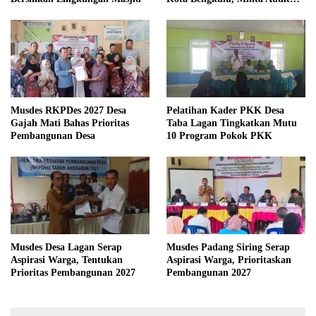
Menyeluruh
Musdes RKPDes 2027 Desa
Pelatihan Kader PKK Desa
Gajah Mati Bahas Prioritas
Taba Lagan Tingkatkan Mutu
Pembangunan Desa
10 Program Pokok PKK
Musdes Desa Lagan Serap
Musdes Padang Siring Serap
Aspirasi Warga, Tentukan
Aspirasi Warga, Prioritaskan
Prioritas Pembangunan 2027
Pembangunan 2027