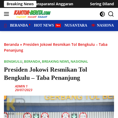
Langsung
ansi Anggaran
Breaking News
Sering Dilanda Genangan, Desa Sukaraja U
ke
konten
BERANDA
HOT NEWS
NUSANTARA
NASIONAL
Beranda
»
Presiden Jokowi Resmikan Tol Bengkulu – Taba
Penanjung
BENGKULU
,
BERANDA
,
BREAKING NEWS
,
NASIONAL
Presiden Jokowi Resmikan Tol
Bengkulu – Taba Penanjung
ADMIN 1
20/07/2023