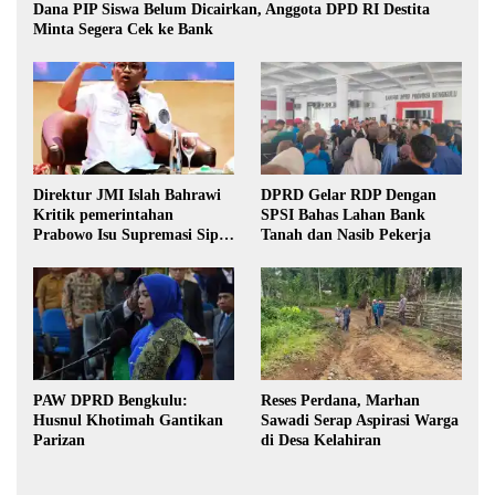
Dana PIP Siswa Belum Dicairkan, Anggota DPD RI Destita
Minta Segera Cek ke Bank
Direktur JMI Islah Bahrawi
DPRD Gelar RDP Dengan
Kritik pemerintahan
SPSI Bahas Lahan Bank
Prabowo Isu Supremasi Sipil,
Tanah dan Nasib Pekerja
Militerisasi, dan Wacana
Pilkada oleh DPRD
PAW DPRD Bengkulu:
Reses Perdana, Marhan
Husnul Khotimah Gantikan
Sawadi Serap Aspirasi Warga
Parizan
di Desa Kelahiran