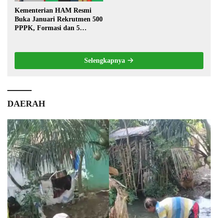
Kementerian HAM Resmi
Buka Januari Rekrutmen 500
PPPK, Formasi dan 5
Jabatan
Selengkapnya
DAERAH