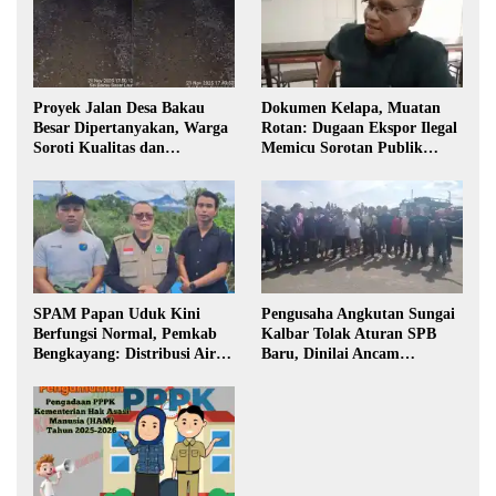
Proyek Jalan Desa Bakau
Dokumen Kelapa, Muatan
Besar Dipertanyakan, Warga
Rotan: Dugaan Ekspor Ilegal
Soroti Kualitas dan
Memicu Sorotan Publik
Transparansi Pelaksanaan
Kalbar
Pembangunan
SPAM Papan Uduk Kini
Pengusaha Angkutan Sungai
Berfungsi Normal, Pemkab
Kalbar Tolak Aturan SPB
Bengkayang: Distribusi Air
Baru, Dinilai Ancam
Bersih Lancar ke Rumah
Transportasi Pedalaman
Warga