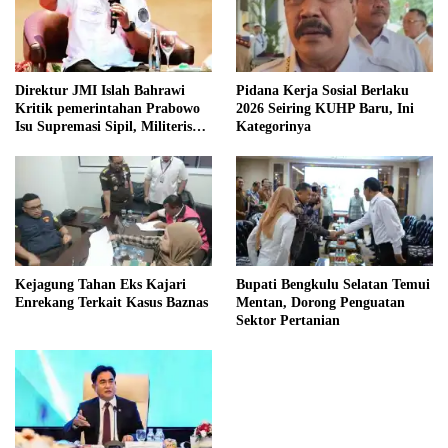
Direktur JMI Islah Bahrawi
Pidana Kerja Sosial Berlaku
Kritik pemerintahan Prabowo
2026 Seiring KUHP Baru, Ini
Isu Supremasi Sipil, Militerisasi,
Kategorinya
dan Wacana Pilkada oleh
DPRD
Kejagung Tahan Eks Kajari
Bupati Bengkulu Selatan Temui
Enrekang Terkait Kasus Baznas
Mentan, Dorong Penguatan
Sektor Pertanian