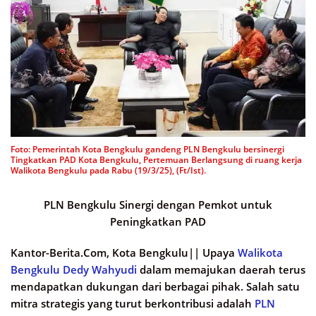
Foto: Pemerintah Kota Bengkulu gandeng PLN Bengkulu bersinergi
Tingkatkan PAD Kota Bengkulu, Pertemuan Berlangsung di ruang kerja
Walikota Bengkulu pada Rabu (19/3/25), (Ft/Ist).
PLN Bengkulu Sinergi dengan Pemkot untuk
Peningkatkan PAD
Kantor-Berita.Com, Kota Bengkulu||
Upaya
Walikota
Bengkulu
Dedy Wahyudi
dalam memajukan daerah terus
mendapatkan dukungan dari berbagai pihak. Salah satu
mitra strategis yang turut berkontribusi adalah
PLN