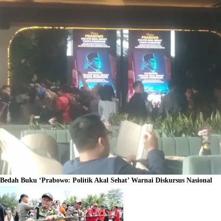
Bedah Buku ‘Prabowo: Politik Akal Sehat’ Warnai Diskursus Nasional