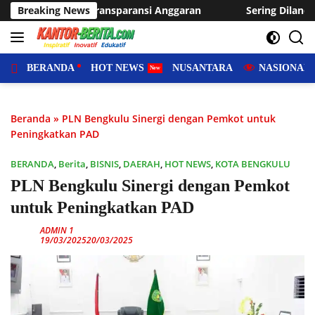
Langsung
ggaran
Breaking News
Sering Dilanda Genangan, Desa Sukaraja Usulkan
ke
konten
BERANDA
HOT NEWS
NUSANTARA
NASIONAL
Beranda
»
PLN Bengkulu Sinergi dengan Pemkot untuk
Peningkatkan PAD
BERANDA
,
Berita
,
BISNIS
,
DAERAH
,
HOT NEWS
,
KOTA BENGKULU
PLN Bengkulu Sinergi dengan Pemkot
untuk Peningkatkan PAD
ADMIN 1
19/03/2025
20/03/2025