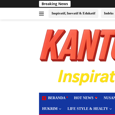
Langsung
Breaking News
Sukses Jadi Tuan Ruma
ke
konten
Inspiratif, Inovatif & Edukatif
Indeks
tutup
BERANDA
HOT NEWS
NUSA
HUKRIM
LIFE STYLE & HEALTY