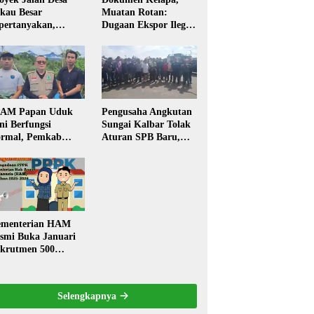
kau Besar
Muatan Rotan:
pertanyakan,
Dugaan Ekspor Ilegal
rga Soroti Kualitas
Memicu Sorotan
n Transparansi
Publik Kalbar
laksanaan
embangunan
PAM Papan Uduk
Pengusaha Angkutan
ni Berfungsi
Sungai Kalbar Tolak
rmal, Pemkab
Aturan SPB Baru,
ngkayang:
Dinilai Ancam
stribusi Air Bersih
Transportasi
ncar ke Rumah
Pedalaman
arga
menterian HAM
smi Buka Januari
krutmen 500
PK, Formasi dan 5
batan
Selengkapnya