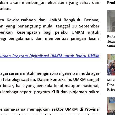
rapkan akan membangun ekosistem yang sehat dan
Pemb
sebut.
Pesta Kewirausahaan dan UMKM Bengkulu Berjaya,
an yang berlangsung mulai tanggal 30 September
berikan kesempatan bagi pelaku UMKM untuk
Buda
gi pengalaman, dan memperluas jaringan bisnis
Teta
Suka
Ling
curkan Program Digitalisasi UMKM untuk Bantu UMKM
sebagai sarana untuk menginspirasi generasi muda agar
 teknologi saat ini. Dalam konteks ini, UMKM sangat
Musd
Desa
besar, baik yang berskala lokal maupun nasional,
Prio
a-lembaga seperti program KUR dan pinjaman mikro
Desa
bersama-sama memajukan sektor UMKM di Provinsi