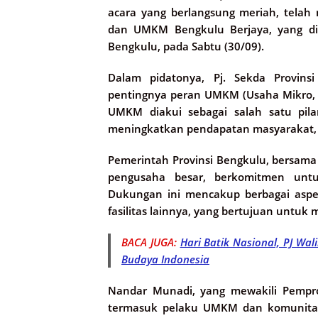
acara yang berlangsung meriah, tela
dan UMKM Bengkulu Berjaya, yang dig
Bengkulu, pada Sabtu (30/09).
Dalam pidatonya, Pj. Sekda Provi
pentingnya peran UMKM (Usaha Mikro, 
UMKM diakui sebagai salah satu pil
meningkatkan pendapatan masyarakat, s
Pemerintah Provinsi Bengkulu, bersam
pengusaha besar, berkomitmen un
Dukungan ini mencakup berbagai aspek
fasilitas lainnya, yang bertujuan unt
BACA JUGA:
Hari Batik Nasional, PJ Wa
Budaya Indonesia
Nandar Munadi, yang mewakili Pempro
termasuk pelaku UMKM dan komunitas w