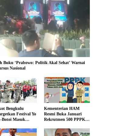
h Buku ‘Prabowo: Politik Akal Sehat’ Warnai
ursus Nasional
ot Bengkulu
Kementerian HAM
rgetkan Festival Yo
Resmi Buka Januari
i-Botoi Masuk
Rekrutmen 500 PPPK,
nder Agenda
Formasi dan 5 Jabatan
onal