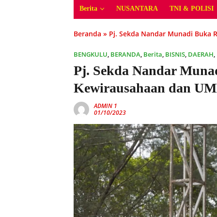
Berita
NUSANTARA
TNI & POLISI
Beranda
»
Pj. Sekda Nandar Munadi Buka 
BENGKULU
,
BERANDA
,
Berita
,
BISNIS
,
DAERAH
,
Pj. Sekda Nandar Muna
Kewirausahaan dan U
ADMIN 1
01/10/2023