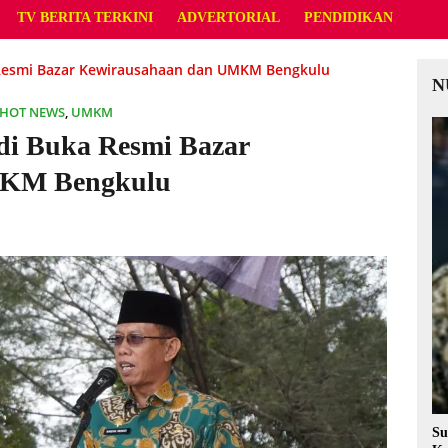
TV BERITA TERKINI
ADVERTORIAL
PENDIDIKAN
Resmi Bazar Kewirausahaan dan UMKM Bengkulu
N
HOT NEWS
,
UMKM
di Buka Resmi Bazar
MKM Bengkulu
Su