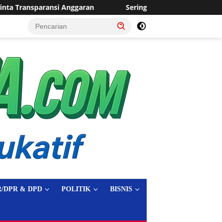
Sering Dilanda Genangan, Desa Sukaraja Usulkan Pembangun
tutup
/DPR & DPD
POLITIK
BISNIS