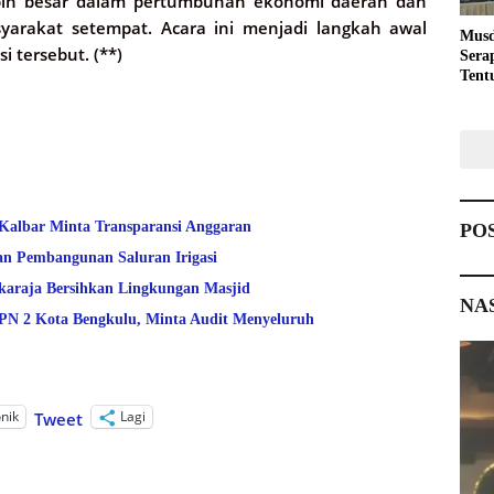
ebih besar dalam pertumbuhan ekonomi daerah dan
yarakat setempat. Acara ini menjadi langkah awal
Musd
 tersebut. (**)
Sera
Tent
Pemb
 Kalbar Minta Transparansi Anggaran
PO
an Pembangunan Saluran Irigasi
araja Bersihkan Lingkungan Masjid
NA
 2 Kota Bengkulu, Minta Audit Menyeluruh
onik
Lagi
Tweet