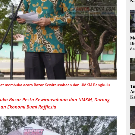
Ka
Mo
Di
da
Di
 Saat membuka acara Bazar Kewirausahaan dan UMKM Bengkulu
Ti
Am
Ka
Buka Bazar Pesta Kewirausahaan dan UMKM, Dorong
an Ekonomi Bumi Rafflesia
Pr