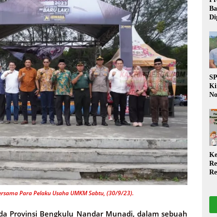
Ba
Di
Wa
da
Pe
P
S
Ki
No
Be
Di
La
W
Ke
Re
Re
PP
Ja
Bersama Para Pelaku Usaha UMKM Sabtu, (30/9/23).
a Provinsi Bengkulu Nandar Munadi, dalam sebuah