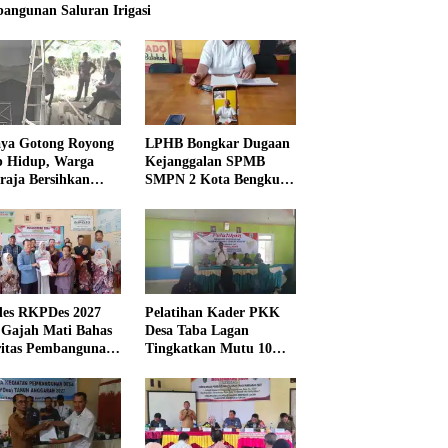
angunan Saluran Irigasi
ya Gotong Royong
LPHB Bongkar Dugaan
p Hidup, Warga
Kejanggalan SPMB
raja Bersihkan
SMPN 2 Kota Bengkulu,
kungan Masjid
Minta Audit
Menyeluruh
es RKPDes 2027
Pelatihan Kader PKK
 Gajah Mati Bahas
Desa Taba Lagan
ritas Pembangunan
Tingkatkan Mutu 10
Program Pokok PKK