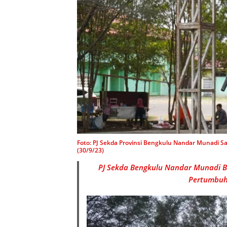
Foto: PJ Sekda Provinsi Bengkulu Nandar Munadi
(30/9/23)
PJ Sekda Bengkulu Nandar Munadi 
Pertumbuh