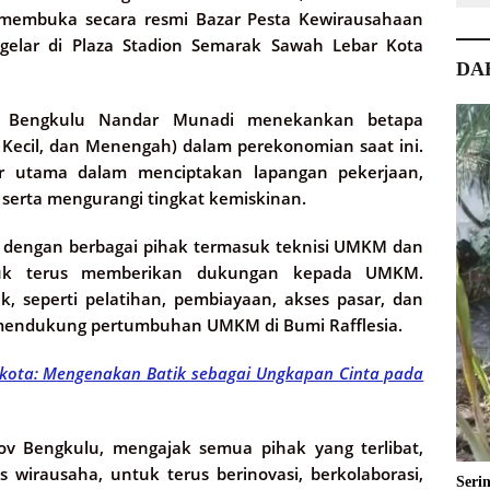
h membuka secara resmi Bazar Pesta Kewirausahaan
elar di Plaza Stadion Semarak Sawah Lebar Kota
DA
nsi Bengkulu Nandar Munadi menekankan betapa
Kecil, dan Menengah) dalam perekonomian saat ini.
ar utama dalam menciptakan lapangan pekerjaan,
erta mengurangi tingkat kemiskinan.
a dengan berbagai pihak termasuk teknisi UMKM dan
tuk terus memberikan dukungan kepada UMKM.
, seperti pelatihan, pembiayaan, akses pasar, dan
uk mendukung pertumbuhan UMKM di Bumi Rafflesia.
likota: Mengenakan Batik sebagai Ungkapan Cinta pada
v Bengkulu, mengajak semua pihak yang terlibat,
irausaha, untuk terus berinovasi, berkolaborasi,
Seri