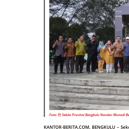
Foto: PJ Sekda Provinsi Bengkulu Nandar Munadi 
KANTOR-BERITA.COM, BENGKULU –
Sekd