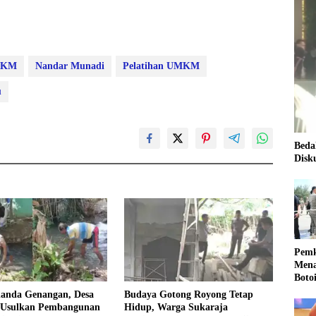
MKM
Nandar Munadi
Pelatihan UMKM
u
Beda
Disk
Pemk
Mena
Boto
Kale
landa Genangan, Desa
Budaya Gotong Royong Tetap
Nasi
 Usulkan Pembangunan
Hidup, Warga Sukaraja