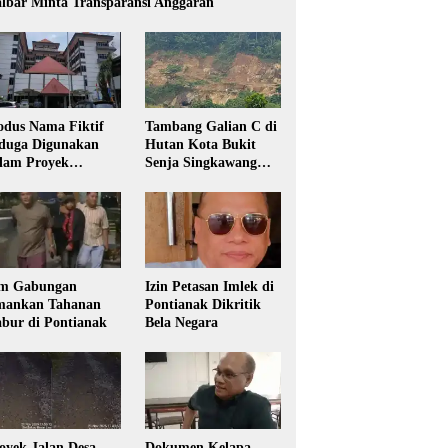
lbar Minta Transparansi Anggaran
dus Nama Fiktif
Tambang Galian C di
duga Digunakan
Hutan Kota Bukit
lam Proyek
Senja Singkawang
sdikbud Kalbar
Diduga Tanpa Izin
m Gabungan
Izin Petasan Imlek di
ankan Tahanan
Pontianak Dikritik
bur di Pontianak
Bela Negara
oyek Jalan Desa
Dokumen Kelapa,