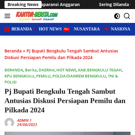
Langsung
nsi Anggaran
Breaking News
Sering Dilanda Genangan, Desa Sukaraja Us
ke
konten
BERANDA
HOT NEWS
NUSANTARA
NASIONAL
Beranda
»
Pj Bupati Bengkulu Tengah Sambut Antusias
Diskusi Persiapan Pemilu dan Pilkada 2024
BERANDA
,
Berita
,
DAERAH
,
HOT NEWS
,
KAB.BENGKULU TEGAH
,
KPU BENGKULU
,
PEMILU
,
POLDA/DANREM BENGKULU
,
TNI &
POLISI
Pj Bupati Bengkulu Tengah Sambut
Antusias Diskusi Persiapan Pemilu dan
Pilkada 2024
ADMIN 1
29/08/2023