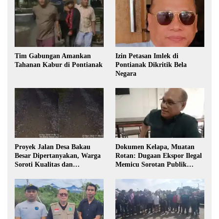
Tim Gabungan Amankan
Izin Petasan Imlek di
Tahanan Kabur di Pontianak
Pontianak Dikritik Bela
Negara
Proyek Jalan Desa Bakau
Dokumen Kelapa, Muatan
Besar Dipertanyakan, Warga
Rotan: Dugaan Ekspor Ilegal
Soroti Kualitas dan
Memicu Sorotan Publik
Transparansi Pelaksanaan
Kalbar
Pembangunan