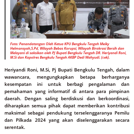
Foto: Penandatangan Oleh Ketua KPU Bengkulu Tengah Meiky
Helmansyah,S.Pd, Wilayah Bebas Korupsi, Wilayah Birokrasi Bersih dan
Melayani di saksikan oleh PJ Bupati Bengkulu Tengah DR. Heriyandi Roni,
M.Si dan Kapolres Bengkulu Tengah AKBP Dedi Wahyudi. (cek).
Heriyandi Roni, M.Si, Pj Bupati Bengkulu Tengah, dalam
wawancara, mengungkapkan betapa berharganya
kesempatan ini untuk berbagi pengalaman dan
pemahaman yang informatif di antara para pimpinan
daerah. Dengan saling berdiskusi dan berkoordinasi,
diharapkan semua pihak dapat memberikan kontribusi
maksimal sebagai pendukung terselenggaranya Pemilu
dan Pilkada 2024 yang akan diselenggarakan secara
serentak.