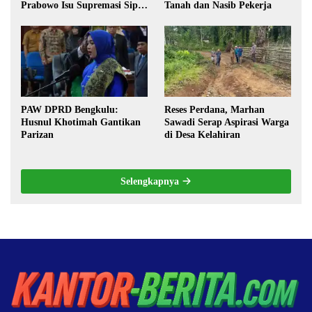
Prabowo Isu Supremasi Sipil,
Tanah dan Nasib Pekerja
Militerisasi, dan Wacana
Pilkada oleh DPRD
PAW DPRD Bengkulu:
Reses Perdana, Marhan
Husnul Khotimah Gantikan
Sawadi Serap Aspirasi Warga
Parizan
di Desa Kelahiran
Selengkapnya