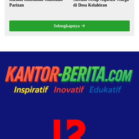
Parizan
di Desa Kelahiran
Selengkapnya