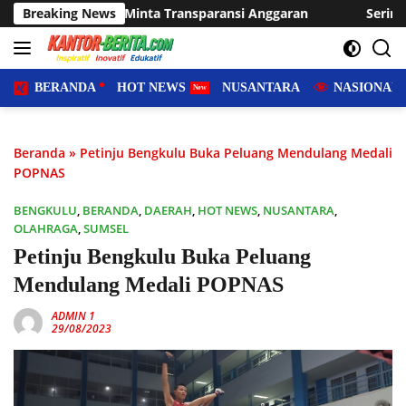
Langsung
ta Transparansi Anggaran
Breaking News
Sering Dilanda Genangan, Desa
ke
konten
BERANDA
HOT NEWS
NUSANTARA
NASIONAL
Beranda
»
Petinju Bengkulu Buka Peluang Mendulang Medali
POPNAS
BENGKULU
,
BERANDA
,
DAERAH
,
HOT NEWS
,
NUSANTARA
,
OLAHRAGA
,
SUMSEL
Petinju Bengkulu Buka Peluang
Mendulang Medali POPNAS
ADMIN 1
29/08/2023