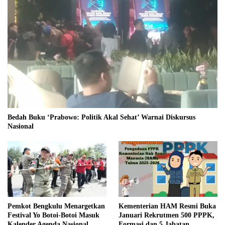
Bedah Buku ‘Prabowo: Politik Akal Sehat’ Warnai Diskursus
Nasional
Pemkot Bengkulu Menargetkan
Kementerian HAM Resmi Buka
Festival Yo Botoi-Botoi Masuk
Januari Rekrutmen 500 PPPK,
Kalender Agenda Nasional
Formasi dan 5 Jabatan