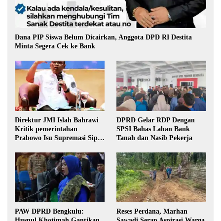
Dana PIP Siswa Belum Dicairkan, Anggota DPD RI Destita
Minta Segera Cek ke Bank
Direktur JMI Islah Bahrawi
DPRD Gelar RDP Dengan
Kritik pemerintahan
SPSI Bahas Lahan Bank
Prabowo Isu Supremasi Sipil,
Tanah dan Nasib Pekerja
Militerisasi, dan Wacana
Pilkada oleh DPRD
PAW DPRD Bengkulu:
Reses Perdana, Marhan
Husnul Khotimah Gantikan
Sawadi Serap Aspirasi Warga