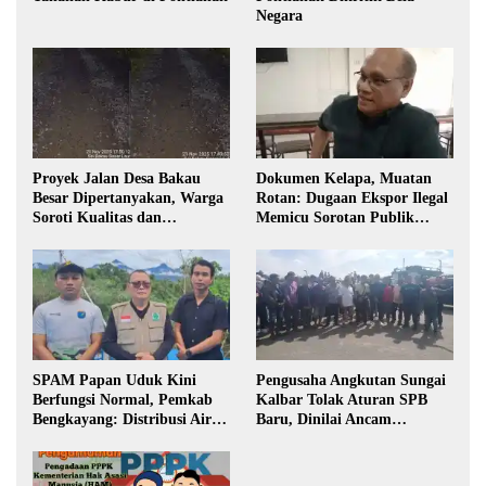
Negara
Proyek Jalan Desa Bakau
Dokumen Kelapa, Muatan
Besar Dipertanyakan, Warga
Rotan: Dugaan Ekspor Ilegal
Soroti Kualitas dan
Memicu Sorotan Publik
Transparansi Pelaksanaan
Kalbar
Pembangunan
SPAM Papan Uduk Kini
Pengusaha Angkutan Sungai
Berfungsi Normal, Pemkab
Kalbar Tolak Aturan SPB
Bengkayang: Distribusi Air
Baru, Dinilai Ancam
Bersih Lancar ke Rumah
Transportasi Pedalaman
Warga