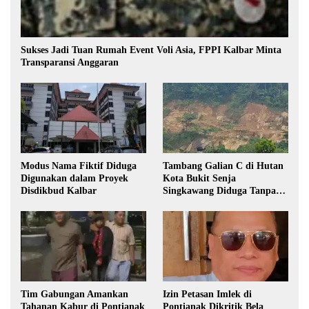
Sukses Jadi Tuan Rumah Event Voli Asia, FPPI Kalbar Minta
Transparansi Anggaran
Modus Nama Fiktif Diduga
Tambang Galian C di Hutan
Digunakan dalam Proyek
Kota Bukit Senja
Disdikbud Kalbar
Singkawang Diduga Tanpa
Izin
Tim Gabungan Amankan
Izin Petasan Imlek di
Tahanan Kabur di Pontianak
Pontianak Dikritik Bela