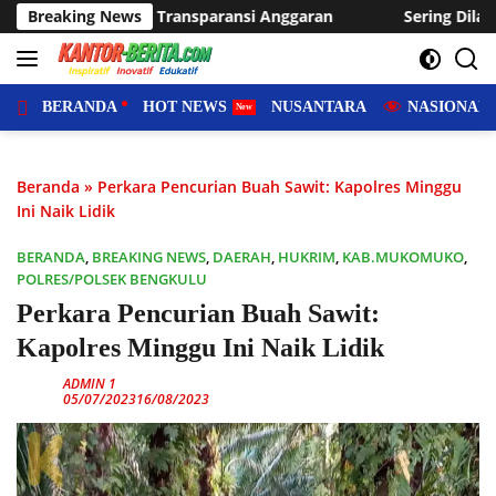
Langsung
 Anggaran
Breaking News
Sering Dilanda Genangan, Desa Sukaraja Usulk
ke
konten
BERANDA
HOT NEWS
NUSANTARA
NASIONAL
Beranda
»
Perkara Pencurian Buah Sawit: Kapolres Minggu
Ini Naik Lidik
BERANDA
,
BREAKING NEWS
,
DAERAH
,
HUKRIM
,
KAB.MUKOMUKO
,
POLRES/POLSEK BENGKULU
Perkara Pencurian Buah Sawit:
Kapolres Minggu Ini Naik Lidik
ADMIN 1
05/07/2023
16/08/2023