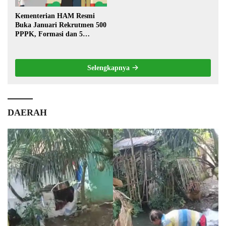
Kementerian HAM Resmi
Buka Januari Rekrutmen 500
PPPK, Formasi dan 5
Jabatan
Selengkapnya
DAERAH