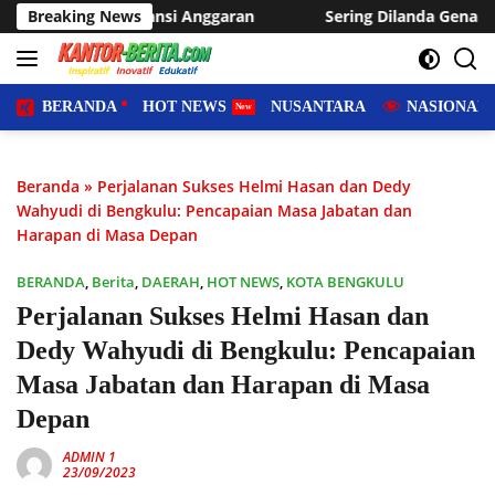
Langsung
nggaran
Breaking News
Sering Dilanda Genangan, Desa Sukaraja Usulkan
ke
konten
BERANDA
HOT NEWS
NUSANTARA
NASIONAL
Beranda
»
Perjalanan Sukses Helmi Hasan dan Dedy
Wahyudi di Bengkulu: Pencapaian Masa Jabatan dan
Harapan di Masa Depan
BERANDA
,
Berita
,
DAERAH
,
HOT NEWS
,
KOTA BENGKULU
Perjalanan Sukses Helmi Hasan dan
Dedy Wahyudi di Bengkulu: Pencapaian
Masa Jabatan dan Harapan di Masa
Depan
ADMIN 1
23/09/2023