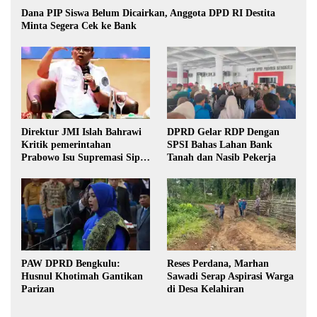
Dana PIP Siswa Belum Dicairkan, Anggota DPD RI Destita
Minta Segera Cek ke Bank
Direktur JMI Islah Bahrawi
DPRD Gelar RDP Dengan
Kritik pemerintahan
SPSI Bahas Lahan Bank
Prabowo Isu Supremasi Sipil,
Tanah dan Nasib Pekerja
Militerisasi, dan Wacana
Pilkada oleh DPRD
PAW DPRD Bengkulu:
Reses Perdana, Marhan
Husnul Khotimah Gantikan
Sawadi Serap Aspirasi Warga
Parizan
di Desa Kelahiran