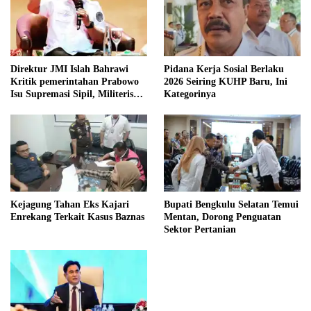
Direktur JMI Islah Bahrawi
Pidana Kerja Sosial Berlaku
Kritik pemerintahan Prabowo
2026 Seiring KUHP Baru, Ini
Isu Supremasi Sipil, Militerisasi,
Kategorinya
dan Wacana Pilkada oleh
DPRD
Kejagung Tahan Eks Kajari
Bupati Bengkulu Selatan Temui
Enrekang Terkait Kasus Baznas
Mentan, Dorong Penguatan
Sektor Pertanian