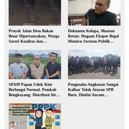
Proyek Jalan Desa Bakau
Dokumen Kelapa, Muatan
Besar Dipertanyakan, Warga
Rotan: Dugaan Ekspor Ilegal
Soroti Kualitas dan
Memicu Sorotan Publik
Transparansi Pelaksanaan
Kalbar
Pembangunan
SPAM Papan Uduk Kini
Pengusaha Angkutan Sungai
Berfungsi Normal, Pemkab
Kalbar Tolak Aturan SPB
Bengkayang: Distribusi Air
Baru, Dinilai Ancam
Bersih Lancar ke Rumah
Transportasi Pedalaman
Warga