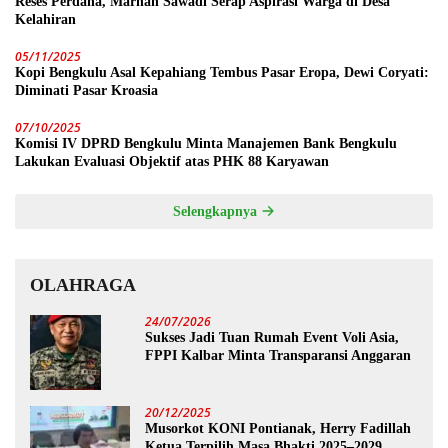
Reses Perdana, Marhan Sawadi Serap Aspirasi Warga di Desa
Kelahiran
05/11/2025
Kopi Bengkulu Asal Kepahiang Tembus Pasar Eropa, Dewi Coryati:
Diminati Pasar Kroasia
07/10/2025
Komisi IV DPRD Bengkulu Minta Manajemen Bank Bengkulu
Lakukan Evaluasi Objektif atas PHK 88 Karyawan
Selengkapnya
OLAHRAGA
24/07/2026
Sukses Jadi Tuan Rumah Event Voli Asia,
FPPI Kalbar Minta Transparansi Anggaran
20/12/2025
Musorkot KONI Pontianak, Herry Fadillah
Ketua Terpilih Masa Bhakti 2025–2029