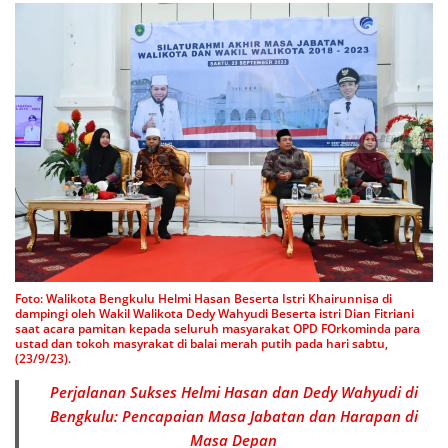
Foto: Walikota Bengkulu Helmi Hasan Beserta Istri Khairunnisa di
dampingi oleh Wakil Walikota Dedy Wahyudi Beserta istri Dian Fitriani
saat acara pamitan kepada seluruh masyarakat OPD FOrkominda para
ustad dan tokoh masyrakat di balai merah putih pada hari sabtu,
(23/9/23).
Perjalanan Sukses Helmi Hasan dan Dedy Wahyudi di
Bengkulu: Pencapaian Masa Jabatan dan Harapan di
Masa Depan