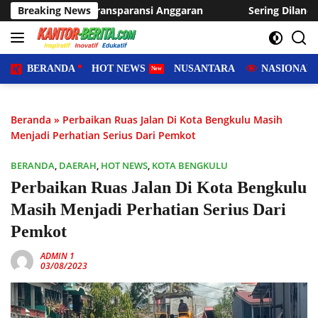
Langsung
paransi Anggaran
Breaking News
Sering Dilanda Genangan, Desa Sukara
ke
konten
BERANDA
HOT NEWS
NUSANTARA
NASIONAL
Beranda
»
Perbaikan Ruas Jalan Di Kota Bengkulu Masih
Menjadi Perhatian Serius Dari Pemkot
BERANDA
,
DAERAH
,
HOT NEWS
,
KOTA BENGKULU
Perbaikan Ruas Jalan Di Kota Bengkulu
Masih Menjadi Perhatian Serius Dari
Pemkot
ADMIN 1
03/08/2023