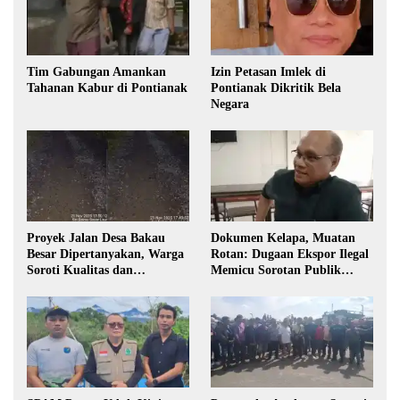
Tim Gabungan Amankan
Izin Petasan Imlek di
Tahanan Kabur di Pontianak
Pontianak Dikritik Bela
Negara
Proyek Jalan Desa Bakau
Dokumen Kelapa, Muatan
Besar Dipertanyakan, Warga
Rotan: Dugaan Ekspor Ilegal
Soroti Kualitas dan
Memicu Sorotan Publik
Transparansi Pelaksanaan
Kalbar
Pembangunan