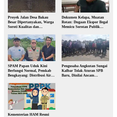
Proyek Jalan Desa Bakau
Dokumen Kelapa, Muatan
Besar Dipertanyakan, Warga
Rotan: Dugaan Ekspor Ilegal
Soroti Kualitas dan
Memicu Sorotan Publik
Transparansi Pelaksanaan
Kalbar
Pembangunan
SPAM Papan Uduk Kini
Pengusaha Angkutan Sungai
Berfungsi Normal, Pemkab
Kalbar Tolak Aturan SPB
Bengkayang: Distribusi Air
Baru, Dinilai Ancam
Bersih Lancar ke Rumah
Transportasi Pedalaman
Warga
Kementerian HAM Resmi