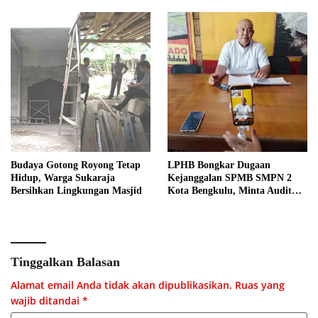
Budaya Gotong Royong Tetap
LPHB Bongkar Dugaan
Hidup, Warga Sukaraja
Kejanggalan SPMB SMPN 2
Bersihkan Lingkungan Masjid
Kota Bengkulu, Minta Audit
Menyeluruh
Tinggalkan Balasan
Alamat email Anda tidak akan dipublikasikan.
Ruas yang
wajib ditandai
*