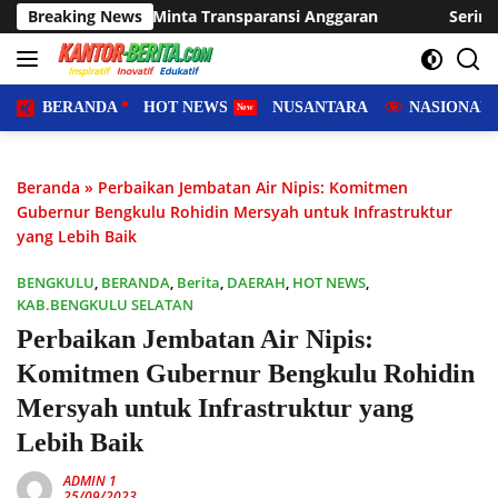
Langsung
a Transparansi Anggaran
Breaking News
Sering Dilanda Genangan, Desa 
ke
konten
BERANDA
HOT NEWS
NUSANTARA
NASIONAL
Beranda
»
Perbaikan Jembatan Air Nipis: Komitmen
Gubernur Bengkulu Rohidin Mersyah untuk Infrastruktur
yang Lebih Baik
BENGKULU
,
BERANDA
,
Berita
,
DAERAH
,
HOT NEWS
,
KAB.BENGKULU SELATAN
Perbaikan Jembatan Air Nipis:
Komitmen Gubernur Bengkulu Rohidin
Mersyah untuk Infrastruktur yang
Lebih Baik
ADMIN 1
25/09/2023