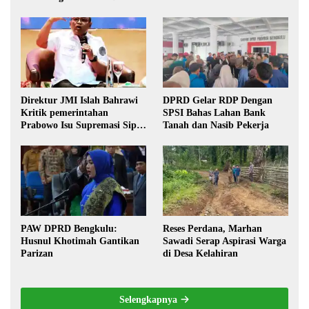
Direktur JMI Islah Bahrawi
DPRD Gelar RDP Dengan
Kritik pemerintahan
SPSI Bahas Lahan Bank
Prabowo Isu Supremasi Sipil,
Tanah dan Nasib Pekerja
Militerisasi, dan Wacana
Pilkada oleh DPRD
PAW DPRD Bengkulu:
Reses Perdana, Marhan
Husnul Khotimah Gantikan
Sawadi Serap Aspirasi Warga
Parizan
di Desa Kelahiran
Selengkapnya