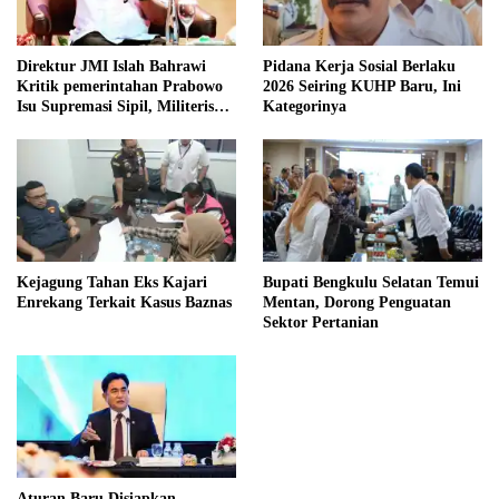
Direktur JMI Islah Bahrawi
Pidana Kerja Sosial Berlaku
Kritik pemerintahan Prabowo
2026 Seiring KUHP Baru, Ini
Isu Supremasi Sipil, Militerisasi,
Kategorinya
dan Wacana Pilkada oleh
DPRD
Kejagung Tahan Eks Kajari
Bupati Bengkulu Selatan Temui
Enrekang Terkait Kasus Baznas
Mentan, Dorong Penguatan
Sektor Pertanian
Aturan Baru Disiapkan,