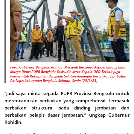
Foto: Gubernur Bengkulu Rohidin Mersyah Bersama Kepala Bidang Bina
Marga Dinas PUPR Bengkulu Yasirudin serta Kepala OPD Terkait juga
Pemerintah Kabupaten Bengkulu Selatan meninjau Perbaikan Jembatan
Air Nipis kabupaten Bengkulu Selatan, Senin (25/9/23).
“Jadi saya minta kepada PUPR Provinsi Bengkulu untuk
merencanakan perbaikan yang komprehensif, termasuk
perbaikan struktural pada dinding jembatan dan
perbaikan pelapis dasar jembatan,” ungkap Gubernur
Rohidin.