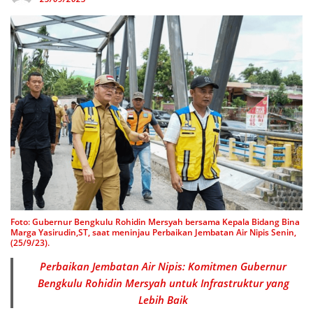
Foto: Gubernur Bengkulu Rohidin Mersyah bersama Kepala Bidang Bina
Marga Yasirudin,ST, saat meninjau Perbaikan Jembatan Air Nipis Senin,
(25/9/23).
Perbaikan Jembatan Air Nipis: Komitmen Gubernur
Bengkulu Rohidin Mersyah untuk Infrastruktur yang
Lebih Baik