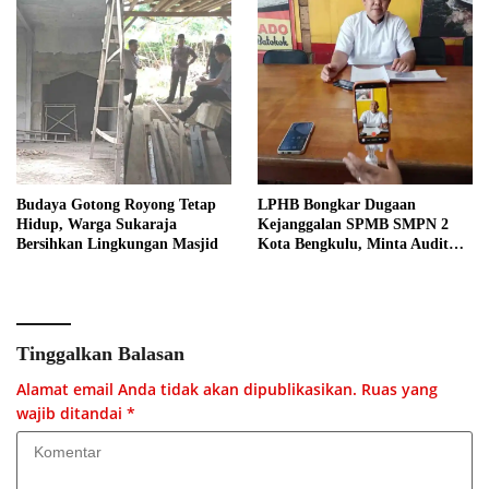
Budaya Gotong Royong Tetap
LPHB Bongkar Dugaan
Hidup, Warga Sukaraja
Kejanggalan SPMB SMPN 2
Bersihkan Lingkungan Masjid
Kota Bengkulu, Minta Audit
Menyeluruh
Tinggalkan Balasan
Alamat email Anda tidak akan dipublikasikan.
Ruas yang
wajib ditandai
*