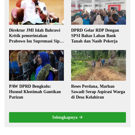
Direktur JMI Islah Bahrawi
DPRD Gelar RDP Dengan
Kritik pemerintahan
SPSI Bahas Lahan Bank
Prabowo Isu Supremasi Sipil,
Tanah dan Nasib Pekerja
Militerisasi, dan Wacana
Pilkada oleh DPRD
PAW DPRD Bengkulu:
Reses Perdana, Marhan
Husnul Khotimah Gantikan
Sawadi Serap Aspirasi Warga
Parizan
di Desa Kelahiran
Selengkapnya