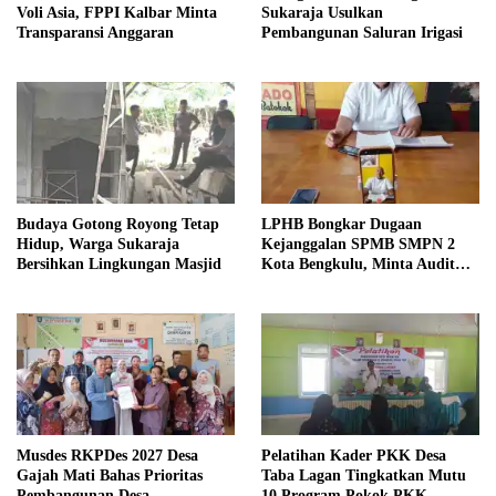
Voli Asia, FPPI Kalbar Minta
Sukaraja Usulkan
Transparansi Anggaran
Pembangunan Saluran Irigasi
Budaya Gotong Royong Tetap
LPHB Bongkar Dugaan
Hidup, Warga Sukaraja
Kejanggalan SPMB SMPN 2
Bersihkan Lingkungan Masjid
Kota Bengkulu, Minta Audit
Menyeluruh
Musdes RKPDes 2027 Desa
Pelatihan Kader PKK Desa
Gajah Mati Bahas Prioritas
Taba Lagan Tingkatkan Mutu
Pembangunan Desa
10 Program Pokok PKK