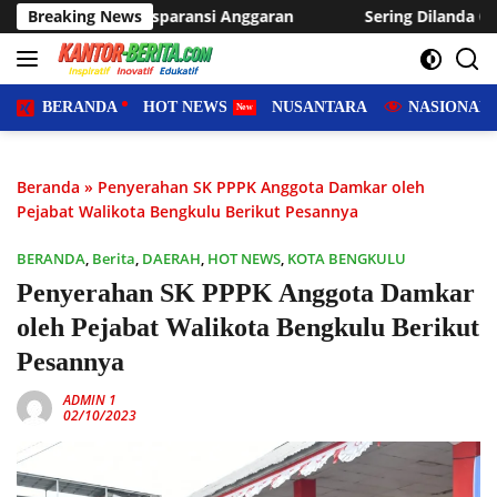
Langsung
ansi Anggaran
Breaking News
Sering Dilanda Genangan, Desa Sukaraja U
ke
konten
BERANDA
HOT NEWS
NUSANTARA
NASIONAL
Beranda
»
Penyerahan SK PPPK Anggota Damkar oleh
Pejabat Walikota Bengkulu Berikut Pesannya
BERANDA
,
Berita
,
DAERAH
,
HOT NEWS
,
KOTA BENGKULU
Penyerahan SK PPPK Anggota Damkar
oleh Pejabat Walikota Bengkulu Berikut
Pesannya
ADMIN 1
02/10/2023