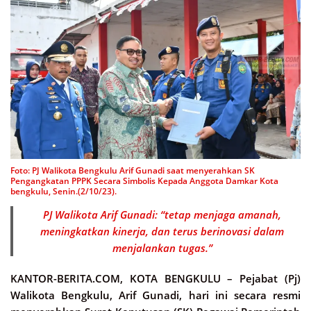
Foto: PJ Walikota Bengkulu Arif Gunadi saat menyerahkan SK
Pengangkatan PPPK Secara Simbolis Kepada Anggota Damkar Kota
bengkulu, Senin.(2/10/23).
PJ Walikota Arif Gunadi: “tetap menjaga amanah,
meningkatkan kinerja, dan terus berinovasi dalam
menjalankan tugas.”
KANTOR-BERITA.COM, KOTA BENGKULU –
Pejabat (Pj)
Walikota Bengkulu, Arif Gunadi, hari ini secara resmi