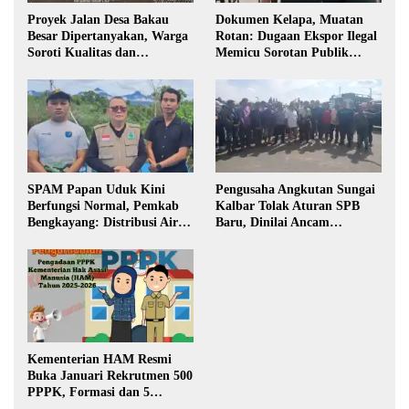
Proyek Jalan Desa Bakau
Dokumen Kelapa, Muatan
Besar Dipertanyakan, Warga
Rotan: Dugaan Ekspor Ilegal
Soroti Kualitas dan
Memicu Sorotan Publik
Transparansi Pelaksanaan
Kalbar
Pembangunan
SPAM Papan Uduk Kini
Pengusaha Angkutan Sungai
Berfungsi Normal, Pemkab
Kalbar Tolak Aturan SPB
Bengkayang: Distribusi Air
Baru, Dinilai Ancam
Bersih Lancar ke Rumah
Transportasi Pedalaman
Warga
Kementerian HAM Resmi
Buka Januari Rekrutmen 500
PPPK, Formasi dan 5
Jabatan