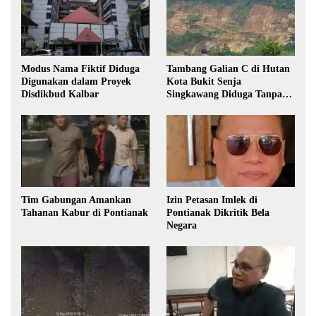
Modus Nama Fiktif Diduga
Tambang Galian C di Hutan
Digunakan dalam Proyek
Kota Bukit Senja
Disdikbud Kalbar
Singkawang Diduga Tanpa
Izin
Tim Gabungan Amankan
Izin Petasan Imlek di
Tahanan Kabur di Pontianak
Pontianak Dikritik Bela
Negara