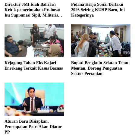
Direktur JMI Islah Bahrawi
Pidana Kerja Sosial Berlaku
Kritik pemerintahan Prabowo
2026 Seiring KUHP Baru, Ini
Isu Supremasi Sipil, Militerisasi,
Kategorinya
dan Wacana Pilkada oleh
DPRD
Kejagung Tahan Eks Kajari
Bupati Bengkulu Selatan Temui
Enrekang Terkait Kasus Baznas
Mentan, Dorong Penguatan
Sektor Pertanian
Aturan Baru Disiapkan,
Penempatan Polri Akan Diatur
PP