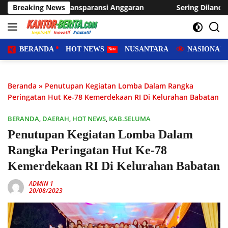
Langsung
aransi Anggaran
Breaking News
Sering Dilanda Genangan, Desa Sukaraja
ke
konten
BERANDA
HOT NEWS
NUSANTARA
NASIONAL
Beranda
»
Penutupan Kegiatan Lomba Dalam Rangka
Peringatan Hut Ke-78 Kemerdekaan RI Di Kelurahan Babatan
BERANDA
,
DAERAH
,
HOT NEWS
,
KAB.SELUMA
Penutupan Kegiatan Lomba Dalam
Rangka Peringatan Hut Ke-78
Kemerdekaan RI Di Kelurahan Babatan
ADMIN 1
20/08/2023