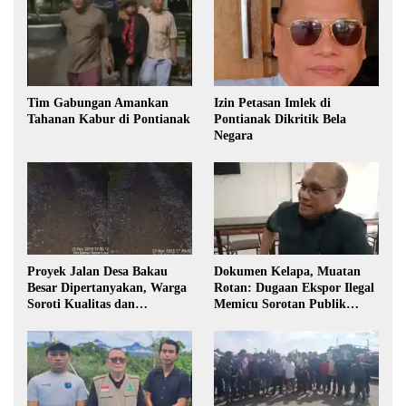
Tim Gabungan Amankan
Izin Petasan Imlek di
Tahanan Kabur di Pontianak
Pontianak Dikritik Bela
Negara
Proyek Jalan Desa Bakau
Dokumen Kelapa, Muatan
Besar Dipertanyakan, Warga
Rotan: Dugaan Ekspor Ilegal
Soroti Kualitas dan
Memicu Sorotan Publik
Transparansi Pelaksanaan
Kalbar
Pembangunan