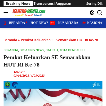
Langsung
 Anggaran
Breaking News
Sering Dilanda Genangan, Desa Sukaraja Usulk
ke
konten
BERANDA
HOT NEWS
NUSANTARA
NASIONAL
Beranda
»
Pemkot Keluarkan SE Semarakkan HUT RI Ke-78
BERANDA
,
BREAKING NEWS
,
DAERAH
,
KOTA BENGKULU
Pemkot Keluarkan SE Semarakkan
HUT RI Ke-78
ADMIN 1
03/08/2023
14/08/2023