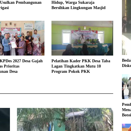
 Usulkan Pembangunan
Hidup, Warga Sukaraja
igasi
Bersihkan Lingkungan Masjid
Beda
KPDes 2027 Desa Gajah
Pelatihan Kader PKK Desa Taba
Disk
s Prioritas
Lagan Tingkatkan Mutu 10
nan Desa
Program Pokok PKK
Pemk
Mena
Boto
Kale
Nasi