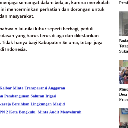
p menjaga semangat dalam belajar, karena merekalah
Pemb
 ini mencerminkan perhatian dan dorongan untuk
 dan masyarakat.
hwa nilai-nilai luhur seperti berbagi, peduli
dasan yang harus terus dijaga dan dilestarikan
Buda
 Tidak hanya bagi Kabupaten Seluma, tetapi juga
Teta
di Indonesia.
Suka
Ling
 Kalbar Minta Transparansi Anggaran
Musd
Desa
an Pembangunan Saluran Irigasi
Prio
araja Bersihkan Lingkungan Masjid
Desa
 2 Kota Bengkulu, Minta Audit Menyeluruh