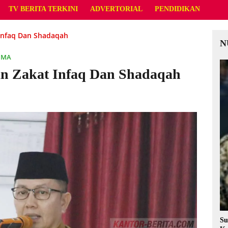
TV BERITA TERKINI
ADVERTORIAL
PENDIDIKAN
Infaq Dan Shadaqah
N
UMA
n Zakat Infaq Dan Shadaqah
Su