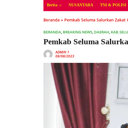
Berita
NUSANTARA
TNI & POLISI
Beranda
»
Pemkab Seluma Salurkan Zakat 
BERANDA
,
BREAKING NEWS
,
DAERAH
,
KAB.SEL
Pemkab Seluma Salurka
ADMIN 1
08/08/2023