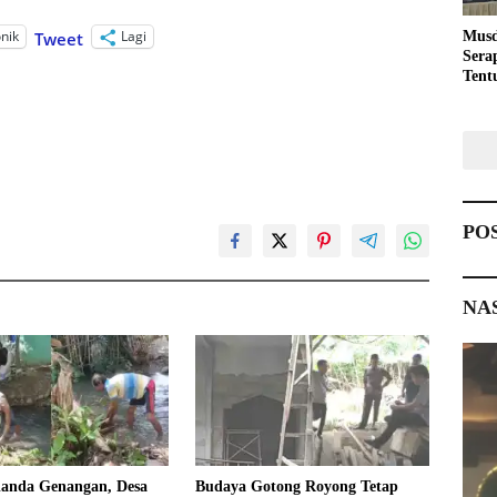
onik
Lagi
Tweet
Musd
Sera
Tent
Pemb
PO
NA
landa Genangan, Desa
Budaya Gotong Royong Tetap