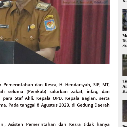
Ka
Mo
Di
da
Di
Ti
n Pemerintahan dan Kesra, H. Hendarsyah, SIP, MT,
Am
h seluma (Pemkab) salurkan zakat, infaq, dan
Ka
h para Staf Ahli, Kepala OPD, Kepala Bagian, serta
ma. Pada tanggal 8 Agustus 2023, di Gedung Daerah
ni, Asisten Pemerintahan dan Kesra tidak hanya
Pr