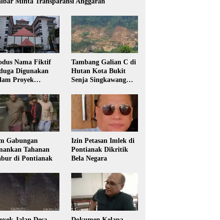
lbar Minta Transparansi Anggaran
dus Nama Fiktif
Tambang Galian C di
duga Digunakan
Hutan Kota Bukit
lam Proyek
Senja Singkawang
sdikbud Kalbar
Diduga Tanpa Izin
m Gabungan
Izin Petasan Imlek di
ankan Tahanan
Pontianak Dikritik
bur di Pontianak
Bela Negara
oyek Jalan Desa
Dokumen Kelapa,