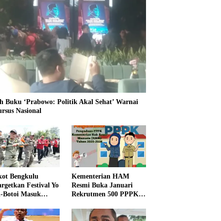
h Buku ‘Prabowo: Politik Akal Sehat’ Warnai
ursus Nasional
ot Bengkulu
Kementerian HAM
rgetkan Festival Yo
Resmi Buka Januari
i-Botoi Masuk
Rekrutmen 500 PPPK,
nder Agenda
Formasi dan 5 Jabatan
onal