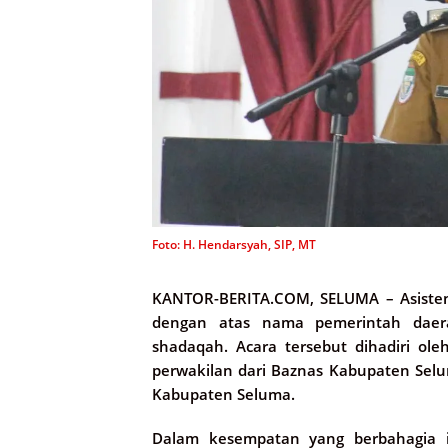
Foto: H. Hendarsyah, SIP, MT
KANTOR-BERITA.COM, SELUMA –
Asiste
dengan atas nama pemerintah daera
shadaqah. Acara tersebut dihadiri ole
perwakilan dari Baznas Kabupaten Selu
Kabupaten Seluma.
Dalam kesempatan yang berbahagia i