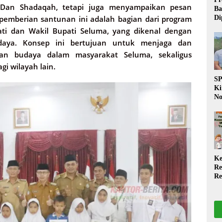
Dan Shadaqah, tetapi juga menyampaikan pesan
Ba
Di
emberian santunan ini adalah bagian dari program
Wa
ti dan Wakil Bupati Seluma, yang dikenal dengan
da
ya. Konsep ini bertujuan untuk menjaga dan
Pe
P
 dan budaya dalam masyarakat Seluma, sekaligus
gi wilayah lain.
S
Ki
No
Be
Di
La
W
Ke
Re
Re
PP
Ja