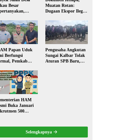
kau Besar
Muatan Rotan:
pertanyakan,
Dugaan Ekspor Ilegal
rga Soroti Kualitas
Memicu Sorotan
n Transparansi
Publik Kalbar
laksanaan
embangunan
PAM Papan Uduk
Pengusaha Angkutan
ni Berfungsi
Sungai Kalbar Tolak
rmal, Pemkab
Aturan SPB Baru,
ngkayang:
Dinilai Ancam
stribusi Air Bersih
Transportasi
ncar ke Rumah
Pedalaman
arga
menterian HAM
smi Buka Januari
krutmen 500
PK, Formasi dan 5
batan
Selengkapnya