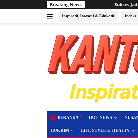
Langsung
Sukses Jadi Tuan Rumah Event Voli Asia, FPPI
Breaking News
ke
konten
Inspiratif, Inovatif & Edukatif
Indeks
tutup
BERANDA
HOT NEWS
NUSA
HUKRIM
LIFE STYLE & HEALTY