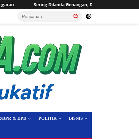
angan, Desa Sukaraja Usulkan Pembangunan Saluran Irigasi
tutup
/DPR & DPD
POLITIK
BISNIS