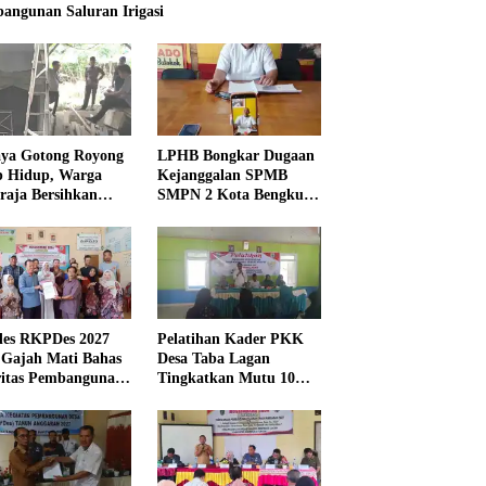
angunan Saluran Irigasi
ya Gotong Royong
LPHB Bongkar Dugaan
p Hidup, Warga
Kejanggalan SPMB
raja Bersihkan
SMPN 2 Kota Bengkulu,
kungan Masjid
Minta Audit
Menyeluruh
es RKPDes 2027
Pelatihan Kader PKK
 Gajah Mati Bahas
Desa Taba Lagan
ritas Pembangunan
Tingkatkan Mutu 10
Program Pokok PKK