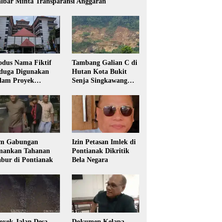
lbar Minta Transparansi Anggaran
dus Nama Fiktif
Tambang Galian C di
duga Digunakan
Hutan Kota Bukit
lam Proyek
Senja Singkawang
sdikbud Kalbar
Diduga Tanpa Izin
m Gabungan
Izin Petasan Imlek di
ankan Tahanan
Pontianak Dikritik
bur di Pontianak
Bela Negara
oyek Jalan Desa
Dokumen Kelapa,