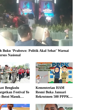
h Buku ‘Prabowo: Politik Akal Sehat’ Warnai
ursus Nasional
ot Bengkulu
Kementerian HAM
rgetkan Festival Yo
Resmi Buka Januari
i-Botoi Masuk
Rekrutmen 500 PPPK,
nder Agenda
Formasi dan 5 Jabatan
onal