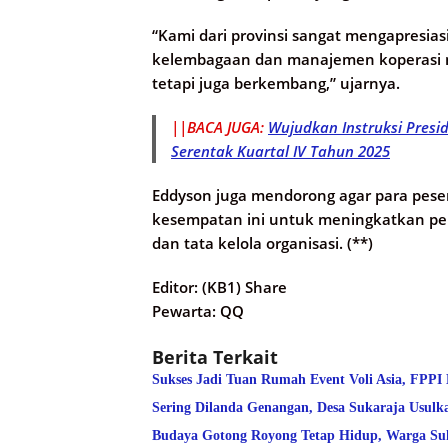
“Kami dari provinsi sangat mengapresi
kelembagaan dan manajemen koperasi me
tetapi juga berkembang,” ujarnya.
||BACA JUGA:
Wujudkan Instruksi Pres
Serentak Kuartal IV Tahun 2025
Eddyson juga mendorong agar para pes
kesempatan ini untuk meningkatkan p
dan tata kelola organisasi. (**)
Editor: (KB1) Share
Pewarta: QQ
Berita Terkait
Sukses Jadi Tuan Rumah Event Voli Asia, FPPI
Sering Dilanda Genangan, Desa Sukaraja Usulk
Budaya Gotong Royong Tetap Hidup, Warga Suk