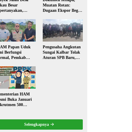
kau Besar
Muatan Rotan:
pertanyakan,
Dugaan Ekspor Ilegal
rga Soroti Kualitas
Memicu Sorotan
n Transparansi
Publik Kalbar
laksanaan
embangunan
PAM Papan Uduk
Pengusaha Angkutan
ni Berfungsi
Sungai Kalbar Tolak
rmal, Pemkab
Aturan SPB Baru,
ngkayang:
Dinilai Ancam
stribusi Air Bersih
Transportasi
ncar ke Rumah
Pedalaman
arga
menterian HAM
smi Buka Januari
krutmen 500
PK, Formasi dan 5
batan
Selengkapnya