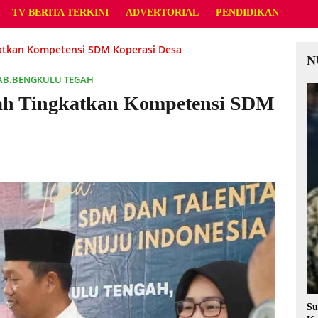
TV BERITA TERKINI
ADVERTORIAL
PENDIDIKAN
atkan Kompetensi SDM Koperasi Desa
N
AB.BENGKULU TEGAH
ah Tingkatkan Kompetensi SDM
Su