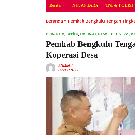
Berita
NUSANTARA
TNI & POLISI
Beranda
»
Pemkab Bengkulu Tengah Tingk
BERANDA
,
Berita
,
DAERAH
,
DESA
,
HOT NEWS
,
K
Pemkab Bengkulu Teng
Koperasi Desa
ADMIN 1
08/12/2025