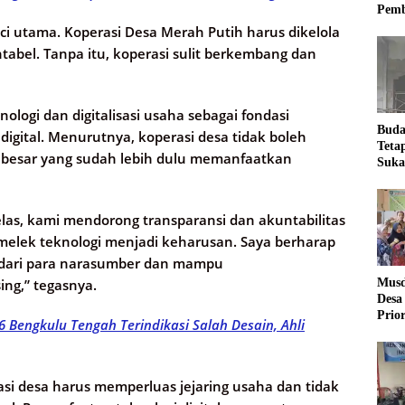
Pemb
i utama. Koperasi Desa Merah Putih harus dikelola
ntabel. Tanpa itu, koperasi sulit berkembang dan
nologi dan digitalisasi usaha sebagai fondasi
Buda
igital. Menurutnya, koperasi desa tidak boleh
Teta
ha besar yang sudah lebih dulu memanfaatkan
Suka
Ling
las, kami mendorong transparansi dan akuntabilitas
 melek teknologi menjadi keharusan. Saya berharap
 dari para narasumber dan mampu
Musd
ng,” tegasnya.
Desa
Prio
6 Bengkulu Tengah Terindikasi Salah Desain, Ahli
Desa
si desa harus memperluas jejaring usaha dan tidak