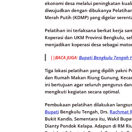
ekonomi desa melalui peningkatan kual
diwujudkan dengan dibukanya Pelatih
Merah Putih (KDMP) yang digelar serentak
Pelatihan ini terlaksana berkat kerja s
Koperasi dan UKM Provinsi Bengkulu, se
menjadikan koperasi desa sebagai moto
||BACA JUGA:
Bupati Bengkulu Tengah H
Tiga lokasi pelatihan yang dipilih yakni
dan Rumah Makan Riung Gunung, Kecama
ini bertujuan agar seluruh pengurus da
mengikuti kegiatan secara optimal.
Pembukaan pelatihan dilakukan langsung
Bupati
Bengkulu Tengah, Drs.
Rachmat R
Bukit Kandis. Sementara itu, Wakil Bupa
Dianty Pondok Kelapa. Adapun di RM Ri