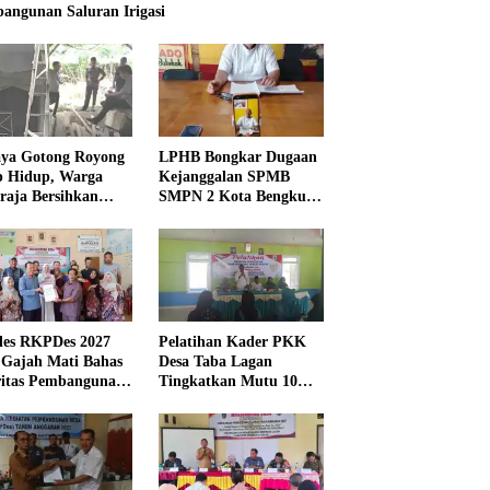
angunan Saluran Irigasi
ya Gotong Royong
LPHB Bongkar Dugaan
p Hidup, Warga
Kejanggalan SPMB
raja Bersihkan
SMPN 2 Kota Bengkulu,
kungan Masjid
Minta Audit
Menyeluruh
es RKPDes 2027
Pelatihan Kader PKK
 Gajah Mati Bahas
Desa Taba Lagan
ritas Pembangunan
Tingkatkan Mutu 10
Program Pokok PKK