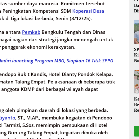
itas sumber daya manusia. Komitmen tersebut
Ba
an Peningkatan Kompetensi SDM
Koperasi Desa
Di
Wa
 di tiga lokasi berbeda, Senin (8/12/25).
da
Pe
ama antara
Pemkab
Bengkulu Tengah dan Dinas
P
bagai bagian dari strategi jangka menengah untuk
r penggerak ekonomi kerakyatan.
S
Ki
adiri launching Program MBG, Siapkan 16 Titik SPPG
No
Be
Di
 Pendopo Bukit Kandis, Hotel Dianty Pondok Kelapa,
La
tan Talang Empat. Pelaksanaan di beberapa titik
W
n anggota KDMP dari berbagai wilayah dapat
Ke
Re
 oleh pimpinan daerah di lokasi yang berbeda.
Re
PP
iyanto
, ST., M.AP., membuka kegiatan di Pendopo
Ja
ti Tarmizi, S.Sos. memimpin pembukaan di Hotel
ung Gunung Talang Empat, kegiatan dibuka oleh