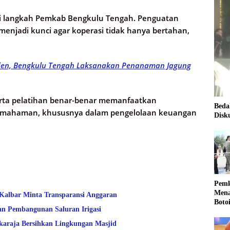
asi langkah Pemkab Bengkulu Tengah. Penguatan
njadi kunci agar koperasi tidak hanya bertahan,
iden, Bengkulu Tengah Laksanakan Penanaman Jagung
erta pelatihan benar-benar memanfaatkan
Beda
emahaman, khususnya dalam pengelolaan keuangan
Disk
Pemk
Mena
 Kalbar Minta Transparansi Anggaran
Boto
an Pembangunan Saluran Irigasi
Kale
Nasi
araja Bersihkan Lingkungan Masjid