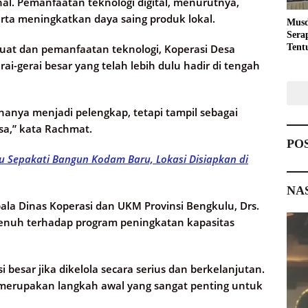
l. Pemanfaatan teknologi digital, menurutnya,
rta meningkatkan daya saing produk lokal.
Musd
Sera
uat dan pemanfaatan teknologi, Koperasi Desa
Tent
Pemb
-gerai besar yang telah lebih dulu hadir di tengah
 hanya menjadi pelengkap, tetapi tampil sebagai
a,” kata Rachmat.
PO
u Sepakati Bangun Kodam Baru, Lokasi Disiapkan di
NA
ala Dinas Koperasi dan UKM Provinsi Bengkulu, Drs.
nuh terhadap program peningkatan kapasitas
i besar jika dikelola secara serius dan berkelanjutan.
, merupakan langkah awal yang sangat penting untuk