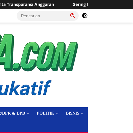
Sering Dilanda Genangan, Desa Sukaraja Usulkan Pemba
tutup
/DPR & DPD
POLITIK
BISNIS