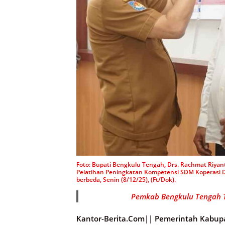
Foto: Bupati Bengkulu Tengah, Drs. Rachmat Riya
Pelatihan Peningkatan Kompetensi SDM Koperasi De
berbeda, Senin (8/12/25), (Ft/Dok).
Pemkab Bengkulu Tengah 
Kantor-Berita.Com||
Pemerintah Kabup