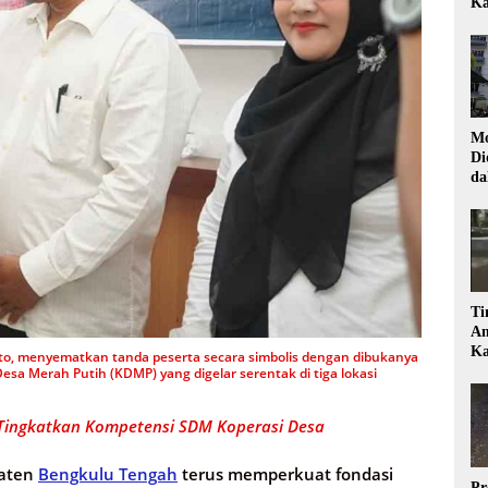
Ka
Mo
Di
da
Di
Ti
Am
Ka
nto, menyematkan tanda peserta secara simbolis dengan dibukanya
sa Merah Putih (KDMP) yang digelar serentak di tiga lokasi
Tingkatkan Kompetensi SDM Koperasi Desa
aten
Bengkulu Tengah
terus memperkuat fondasi
Pr