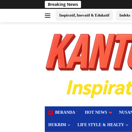
Langsung
Breaking News
Sukses Jadi Tuan 
ke
konten
Inspiratif, Inovatif & Edukatif
Indeks
tutup
BERANDA
HOT NEWS
NUSA
HUKRIM
LIFE STYLE & HEALTY