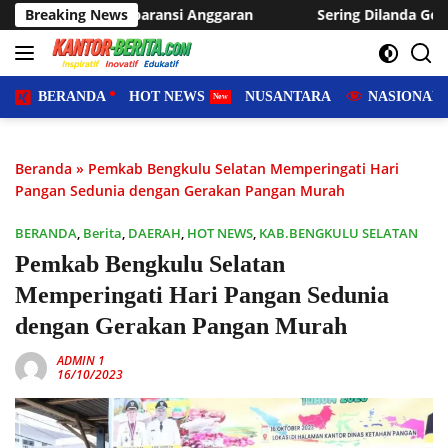
Langsung
nsi Anggaran
Breaking News
Sering Dilanda Genangan, Desa Sukaraja Us
ke
konten
BERANDA
HOT NEWS
NUSANTARA
NASIONAL
Beranda
»
Pemkab Bengkulu Selatan Memperingati Hari
Pangan Sedunia dengan Gerakan Pangan Murah
BERANDA
,
Berita
,
DAERAH
,
HOT NEWS
,
KAB.BENGKULU SELATAN
Pemkab Bengkulu Selatan
Memperingati Hari Pangan Sedunia
dengan Gerakan Pangan Murah
ADMIN 1
16/10/2023