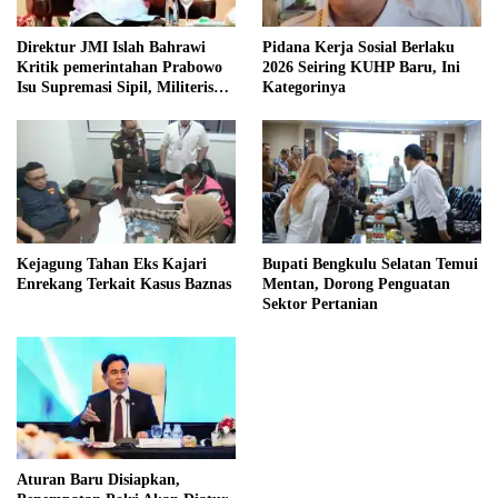
Direktur JMI Islah Bahrawi
Pidana Kerja Sosial Berlaku
Kritik pemerintahan Prabowo
2026 Seiring KUHP Baru, Ini
Isu Supremasi Sipil, Militerisasi,
Kategorinya
dan Wacana Pilkada oleh
DPRD
Kejagung Tahan Eks Kajari
Bupati Bengkulu Selatan Temui
Enrekang Terkait Kasus Baznas
Mentan, Dorong Penguatan
Sektor Pertanian
Aturan Baru Disiapkan,