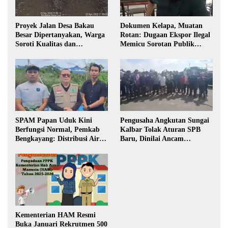
Proyek Jalan Desa Bakau
Dokumen Kelapa, Muatan
Besar Dipertanyakan, Warga
Rotan: Dugaan Ekspor Ilegal
Soroti Kualitas dan
Memicu Sorotan Publik
Transparansi Pelaksanaan
Kalbar
Pembangunan
SPAM Papan Uduk Kini
Pengusaha Angkutan Sungai
Berfungsi Normal, Pemkab
Kalbar Tolak Aturan SPB
Bengkayang: Distribusi Air
Baru, Dinilai Ancam
Bersih Lancar ke Rumah
Transportasi Pedalaman
Warga
Kementerian HAM Resmi
Buka Januari Rekrutmen 500