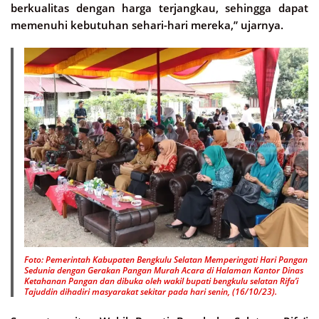
berkualitas dengan harga terjangkau, sehingga dapat
memenuhi kebutuhan sehari-hari mereka,” ujarnya.
Foto: Pemerintah Kabupaten Bengkulu Selatan Memperingati Hari Pangan
Sedunia dengan Gerakan Pangan Murah Acara di Halaman Kantor Dinas
Ketahanan Pangan dan dibuka oleh wakil bupati bengkulu selatan Rifa’i
Tajuddin dihadiri masyarakat sekitar pada hari senin, (16/10/23).