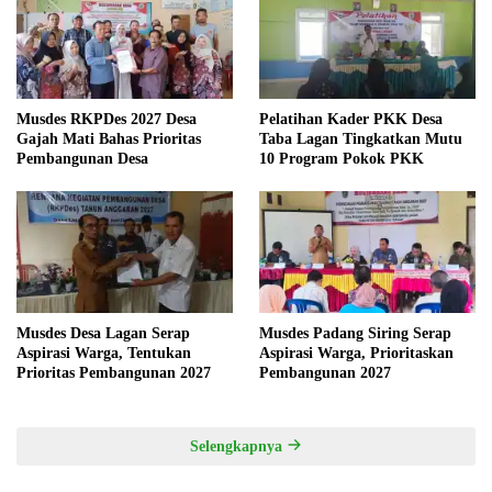
Musdes RKPDes 2027 Desa
Pelatihan Kader PKK Desa
Gajah Mati Bahas Prioritas
Taba Lagan Tingkatkan Mutu
Pembangunan Desa
10 Program Pokok PKK
Musdes Desa Lagan Serap
Musdes Padang Siring Serap
Aspirasi Warga, Tentukan
Aspirasi Warga, Prioritaskan
Prioritas Pembangunan 2027
Pembangunan 2027
Selengkapnya