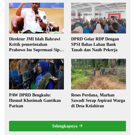
Direktur JMI Islah Bahrawi
DPRD Gelar RDP Dengan
Kritik pemerintahan
SPSI Bahas Lahan Bank
Prabowo Isu Supremasi Sipil,
Tanah dan Nasib Pekerja
Militerisasi, dan Wacana
Pilkada oleh DPRD
PAW DPRD Bengkulu:
Reses Perdana, Marhan
Husnul Khotimah Gantikan
Sawadi Serap Aspirasi Warga
Parizan
di Desa Kelahiran
Selengkapnya