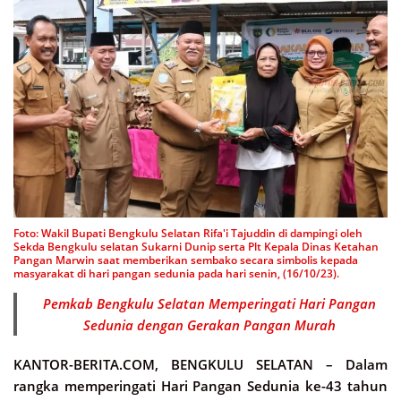
Foto: Wakil Bupati Bengkulu Selatan Rifa'i Tajuddin di dampingi oleh
Sekda Bengkulu selatan Sukarni Dunip serta Plt Kepala Dinas Ketahan
Pangan Marwin saat memberikan sembako secara simbolis kepada
masyarakat di hari pangan sedunia pada hari senin, (16/10/23).
Pemkab Bengkulu Selatan Memperingati Hari Pangan
Sedunia dengan Gerakan Pangan Murah
KANTOR-BERITA.COM, BENGKULU SELATAN –
Dalam
rangka memperingati Hari Pangan Sedunia ke-43 tahun