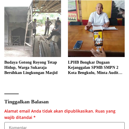
Budaya Gotong Royong Tetap
LPHB Bongkar Dugaan
Hidup, Warga Sukaraja
Kejanggalan SPMB SMPN 2
Bersihkan Lingkungan Masjid
Kota Bengkulu, Minta Audit
Menyeluruh
Tinggalkan Balasan
Alamat email Anda tidak akan dipublikasikan.
Ruas yang
wajib ditandai
*