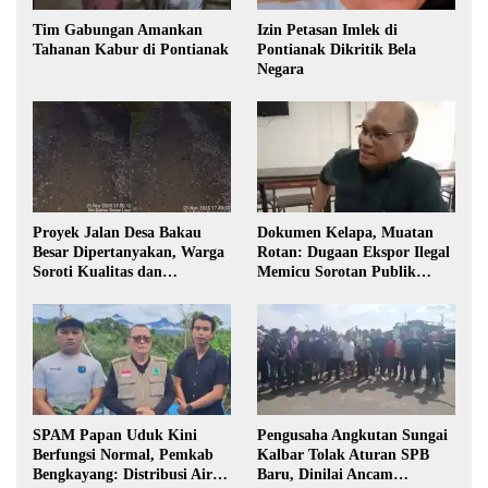
Tim Gabungan Amankan
Izin Petasan Imlek di
Tahanan Kabur di Pontianak
Pontianak Dikritik Bela
Negara
Proyek Jalan Desa Bakau
Dokumen Kelapa, Muatan
Besar Dipertanyakan, Warga
Rotan: Dugaan Ekspor Ilegal
Soroti Kualitas dan
Memicu Sorotan Publik
Transparansi Pelaksanaan
Kalbar
Pembangunan
SPAM Papan Uduk Kini
Pengusaha Angkutan Sungai
Berfungsi Normal, Pemkab
Kalbar Tolak Aturan SPB
Bengkayang: Distribusi Air
Baru, Dinilai Ancam