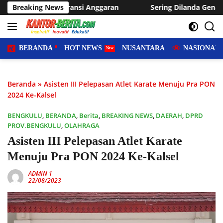
Langsung
 Anggaran
Breaking News
Sering Dilanda Genangan, Desa Sukaraja Usulk
ke
konten
BERANDA
HOT NEWS
NUSANTARA
NASIONAL
Beranda
»
Asisten III Pelepasan Atlet Karate Menuju Pra PON
2024 Ke-Kalsel
BENGKULU
,
BERANDA
,
Berita
,
BREAKING NEWS
,
DAERAH
,
DPRD
PROV.BENGKULU
,
OLAHRAGA
Asisten III Pelepasan Atlet Karate
Menuju Pra PON 2024 Ke-Kalsel
ADMIN 1
22/08/2023