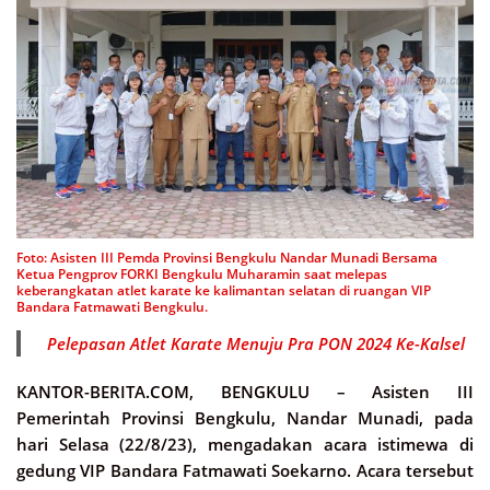
Foto: Asisten III Pemda Provinsi Bengkulu Nandar Munadi Bersama
Ketua Pengprov FORKI Bengkulu Muharamin saat melepas
keberangkatan atlet karate ke kalimantan selatan di ruangan VIP
Bandara Fatmawati Bengkulu.
Pelepasan Atlet Karate Menuju Pra PON 2024 Ke-Kalsel
KANTOR-BERITA.COM, BENGKULU –
Asisten III
Pemerintah Provinsi Bengkulu, Nandar Munadi, pada
hari Selasa (22/8/23), mengadakan acara istimewa di
gedung VIP Bandara Fatmawati Soekarno. Acara tersebut