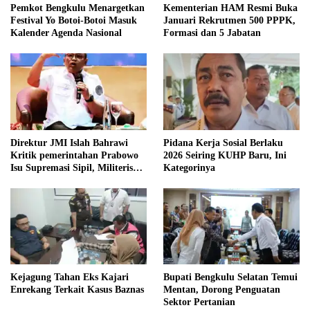
Pemkot Bengkulu Menargetkan
Kementerian HAM Resmi Buka
Festival Yo Botoi-Botoi Masuk
Januari Rekrutmen 500 PPPK,
Kalender Agenda Nasional
Formasi dan 5 Jabatan
Direktur JMI Islah Bahrawi
Pidana Kerja Sosial Berlaku
Kritik pemerintahan Prabowo
2026 Seiring KUHP Baru, Ini
Isu Supremasi Sipil, Militerisasi,
Kategorinya
dan Wacana Pilkada oleh
DPRD
Kejagung Tahan Eks Kajari
Bupati Bengkulu Selatan Temui
Enrekang Terkait Kasus Baznas
Mentan, Dorong Penguatan
Sektor Pertanian