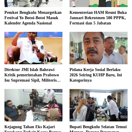
Pemkot Bengkulu Menargetkan
Kementerian HAM Resmi Buka
Festival Yo Botoi-Botoi Masuk
Januari Rekrutmen 500 PPPK,
Kalender Agenda Nasional
Formasi dan 5 Jabatan
Direktur JMI Islah Bahrawi
Pidana Kerja Sosial Berlaku
Kritik pemerintahan Prabowo
2026 Seiring KUHP Baru, Ini
Isu Supremasi Sipil, Militerisasi,
Kategorinya
dan Wacana Pilkada oleh
DPRD
Kejagung Tahan Eks Kajari
Bupati Bengkulu Selatan Temui