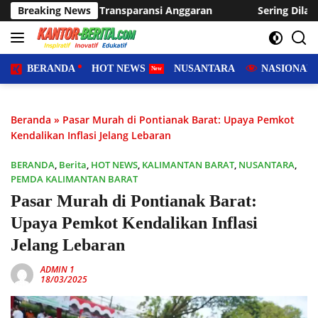
Langsung
sparansi Anggaran
Breaking News
Sering Dilanda Genangan, Desa Sukar
ke
konten
BERANDA
HOT NEWS
NUSANTARA
NASIONAL
Beranda
»
Pasar Murah di Pontianak Barat: Upaya Pemkot
Kendalikan Inflasi Jelang Lebaran
BERANDA
,
Berita
,
HOT NEWS
,
KALIMANTAN BARAT
,
NUSANTARA
,
PEMDA KALIMANTAN BARAT
Pasar Murah di Pontianak Barat:
Upaya Pemkot Kendalikan Inflasi
Jelang Lebaran
ADMIN 1
18/03/2025