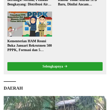
Bengkayang: Distribusi Air
Baru, Dinilai Ancam
Bersih Lancar ke Rumah
Transportasi Pedalaman
Warga
Kementerian HAM Resmi
Buka Januari Rekrutmen 500
PPPK, Formasi dan 5
Jabatan
Selengkapnya
DAERAH