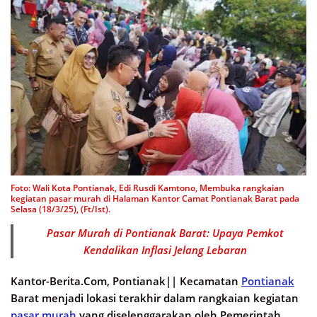
Foto: Wali Kota Pontianak, Edi Rusdi Kamtono, Membuka rangkaian
kegiatan pasar murah di Halaman Kantor Camat Pontianak Barat pada
Selasa (18/3/25), (Ft/Ist).
Pasar Murah di Pontianak Barat: Upaya Pemkot
Kendalikan Inflasi Jelang Lebaran
Kantor-Berita.Com, Pontianak||
Kecamatan
Pontianak
Barat menjadi lokasi terakhir dalam rangkaian kegiatan
pasar murah
yang diselenggarakan oleh Pemerintah