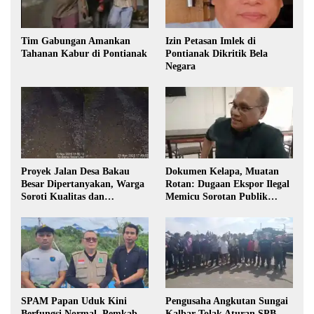
Tim Gabungan Amankan
Izin Petasan Imlek di
Tahanan Kabur di Pontianak
Pontianak Dikritik Bela
Negara
Proyek Jalan Desa Bakau
Dokumen Kelapa, Muatan
Besar Dipertanyakan, Warga
Rotan: Dugaan Ekspor Ilegal
Soroti Kualitas dan
Memicu Sorotan Publik
Transparansi Pelaksanaan
Kalbar
Pembangunan
SPAM Papan Uduk Kini
Pengusaha Angkutan Sungai
Berfungsi Normal, Pemkab
Kalbar Tolak Aturan SPB