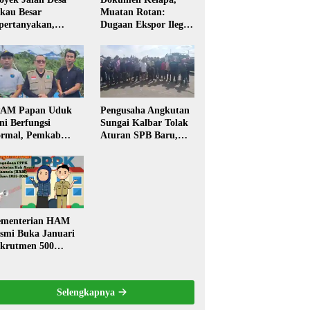
kau Besar
Muatan Rotan:
pertanyakan,
Dugaan Ekspor Ilegal
rga Soroti Kualitas
Memicu Sorotan
n Transparansi
Publik Kalbar
laksanaan
embangunan
PAM Papan Uduk
Pengusaha Angkutan
ni Berfungsi
Sungai Kalbar Tolak
rmal, Pemkab
Aturan SPB Baru,
ngkayang:
Dinilai Ancam
stribusi Air Bersih
Transportasi
ncar ke Rumah
Pedalaman
arga
menterian HAM
smi Buka Januari
krutmen 500
PK, Formasi dan 5
batan
Selengkapnya