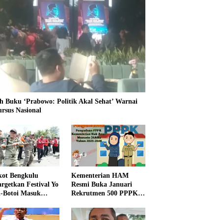
h Buku ‘Prabowo: Politik Akal Sehat’ Warnai
ursus Nasional
ot Bengkulu
Kementerian HAM
rgetkan Festival Yo
Resmi Buka Januari
i-Botoi Masuk
Rekrutmen 500 PPPK,
nder Agenda
Formasi dan 5 Jabatan
onal