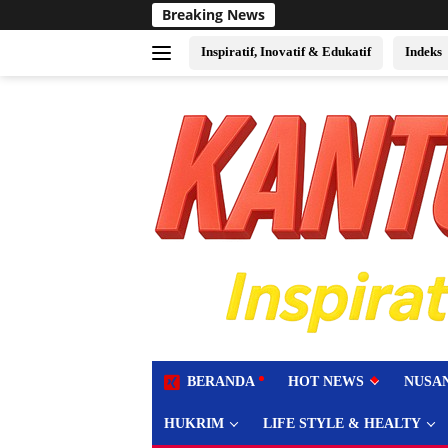
Langsung
Breaking News
Sukses Jadi Tuan Rumah
ke
konten
Inspiratif, Inovatif & Edukatif
Indeks
tutup
BERANDA
HOT NEWS
NUSA
HUKRIM
LIFE STYLE & HEALTY