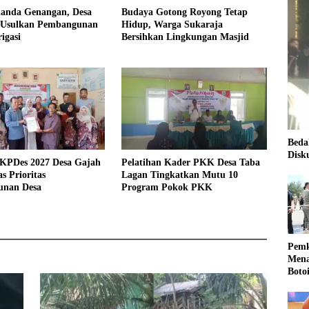
landa Genangan, Desa
Budaya Gotong Royong Tetap
 Usulkan Pembangunan
Hidup, Warga Sukaraja
igasi
Bersihkan Lingkungan Masjid
Beda
Disk
KPDes 2027 Desa Gajah
Pelatihan Kader PKK Desa Taba
s Prioritas
Lagan Tingkatkan Mutu 10
nan Desa
Program Pokok PKK
Pemk
Mena
Boto
Kale
Nasi