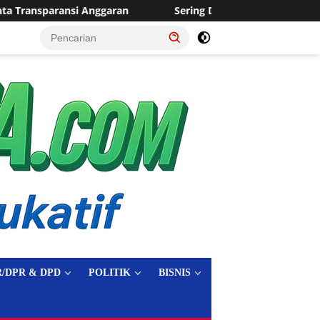
Sering Dilanda Genangan, Desa Sukaraja Usulkan Pembanguna
tutup
/DPR & DPD
POLITIK
BISNIS