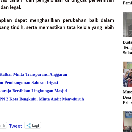
 atas tanah, dan pengelolaan di tingkat pemerintah
Pemb
dan legal.
arapkan dapat menghasilkan perubahan baik dalam
ng tindih, serta memastikan tata kelola yang lebih
Buda
Teta
Suka
Ling
 Kalbar Minta Transparansi Anggaran
an Pembangunan Saluran Irigasi
araja Bersihkan Lingkungan Masjid
Musd
Desa
 2 Kota Bengkulu, Minta Audit Menyeluruh
Prio
Desa
onik
Lagi
Tweet