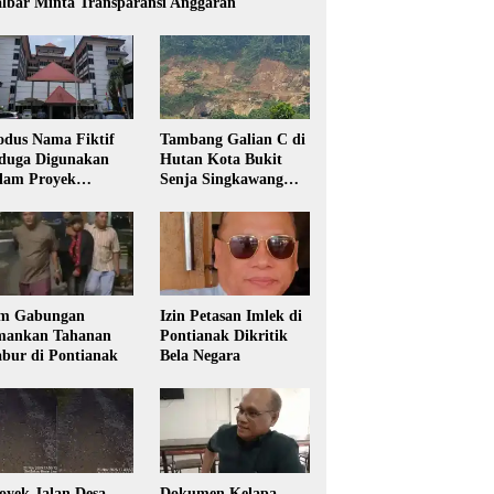
lbar Minta Transparansi Anggaran
dus Nama Fiktif
Tambang Galian C di
duga Digunakan
Hutan Kota Bukit
lam Proyek
Senja Singkawang
sdikbud Kalbar
Diduga Tanpa Izin
m Gabungan
Izin Petasan Imlek di
ankan Tahanan
Pontianak Dikritik
bur di Pontianak
Bela Negara
oyek Jalan Desa
Dokumen Kelapa,