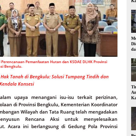
Ka
Mo
Di
da
Di
id Perencanaan Pemanfaatan Hutan dan KSDAE DLHK Provinsi
si Bengkulu.
n Hak Tanah di Bengkulu: Solusi Tumpang Tindih dan
Kendala Konsesi
Ti
Am
lam upaya menangani isu-isu terkait perizinan,
Ka
lolaan di Provinsi Bengkulu, Kementerian Koordinator
embangan Wilayah dan Tata Ruang telah mengadakan
menyusun Rencana Aksi untuk menyelesaikan
but. Acara ini berlangsung di Gedung Pola Provinsi
Pr