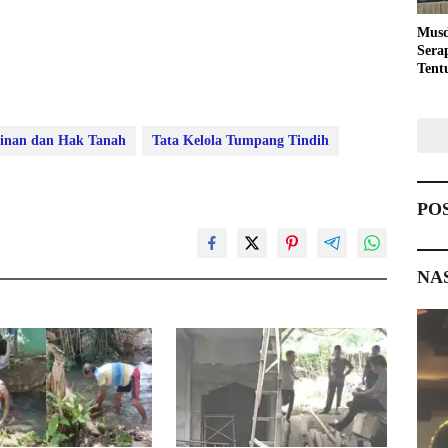
Musd
Sera
Tent
Pemb
zinan dan Hak Tanah
Tata Kelola Tumpang Tindih
PO
NA