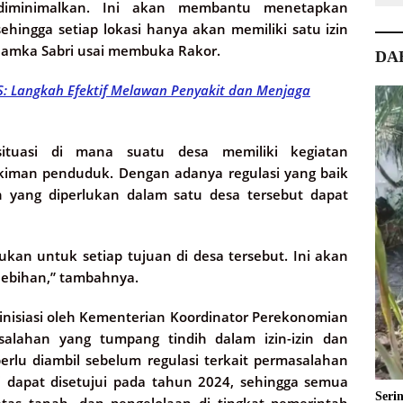
diminimalkan. Ini akan membantu menetapkan
ehingga setiap lokasi hanya akan memiliki satu izin
 Hamka Sabri usai membuka Rakor.
DA
 Langkah Efektif Melawan Penyakit dan Menjaga
tuasi di mana suatu desa memiliki kegiatan
iman penduduk. Dengan adanya regulasi yang baik
n yang diperlukan dalam satu desa tersebut dapat
ukan untuk setiap tujuan di desa tersebut. Ini akan
lebihan,” tambahnya.
iinisiasi oleh Kementerian Koordinator Perekonomian
salahan yang tumpang tindih dalam izin-izin dan
rlu diambil sebelum regulasi terkait permasalahan
ni dapat disetujui pada tahun 2024, sehingga semua
Seri