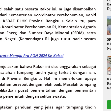
Ba
i salah satu peserta Rakor ini. Ia juga disampaikan
Di
Wa
dari Kementerian Koordinator Perekonomian, Kabid
da
KSDAE DLHK Provinsi Bengkulu. Selain itu, para
Pe
n Koordinator Perekonomian RI, Kementerian Agraria
P
an Energi dan Sumber Daya Mineral (ESDM), serta
m Negeri (Kemendagri) RI juga turut hadir secara
S
Ki
No
Be
 Karate Menuju Pra PON 2024 Ke-Kalsel
Di
La
njelaskan bahwa Rakor ini diselenggarakan sebagai
W
alahan tumpang tindih yang terkait dengan izin,
i di Provinsi Bengkulu. Hal ini memerlukan upaya
Ke
lahan tersebut dengan lebih baik. Masalah tumpang
Re
Re
 melibatkan pusat pemerintahan dengan pemerintah
PP
ara pemerintah dengan sektor swasta.
Ja
iptakan panduan yang jelas agar tumpang tindih