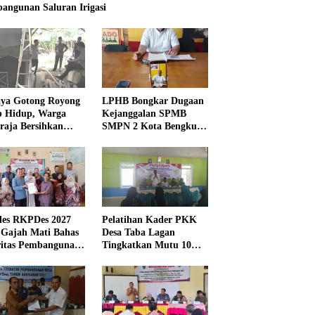
angunan Saluran Irigasi
ya Gotong Royong
LPHB Bongkar Dugaan
p Hidup, Warga
Kejanggalan SPMB
raja Bersihkan
SMPN 2 Kota Bengkulu,
kungan Masjid
Minta Audit
Menyeluruh
es RKPDes 2027
Pelatihan Kader PKK
 Gajah Mati Bahas
Desa Taba Lagan
ritas Pembangunan
Tingkatkan Mutu 10
Program Pokok PKK