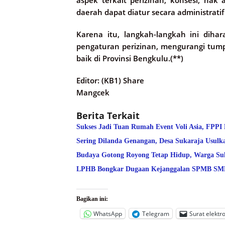
aspek terkait perizinan, konsesi, hak
daerah dapat diatur secara administratif 
Karena itu, langkah-langkah ini dih
pengaturan perizinan, mengurangi tumpa
baik di Provinsi Bengkulu.(**)
Editor: (KB1) Share
Mangcek
Berita Terkait
Sukses Jadi Tuan Rumah Event Voli Asia, FPPI
Sering Dilanda Genangan, Desa Sukaraja Usulk
Budaya Gotong Royong Tetap Hidup, Warga Suk
LPHB Bongkar Dugaan Kejanggalan SPMB SMPN
Bagikan ini:
WhatsApp
Telegram
Surat elektr