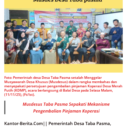
Foto: Pemerintah desa Desa Taba Pasma setalah Menggelar
Musyawarah Desa Khusus (Musdesus) dalam rangka membahas dan
menyepakati persetujuan pengembalian pinjaman Koperasi Desa Merah
Putih (KDMP), acara berlangsung di Balai Desa pada Selasa Malam,
(11/11/25), (Ft/Ist).
Musdesus Taba Pasma Sepakati Mekanisme
Pengembalian Pinjaman Koperasi
Kantor-Berita.Com||
Pemerintah Desa Taba Pasma,