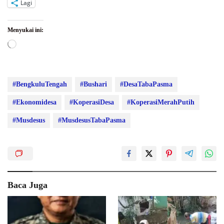
Lagi
Menyukai ini:
Memuat...
#BengkuluTengah
#Bushari
#DesaTabaPasma
#Ekonomidesa
#KoperasiDesa
#KoperasiMerahPutih
#Musdesus
#MusdesusTabaPasma
Baca Juga