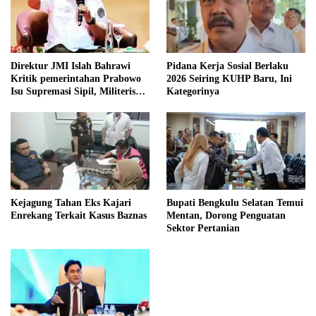
Direktur JMI Islah Bahrawi
Pidana Kerja Sosial Berlaku
Kritik pemerintahan Prabowo
2026 Seiring KUHP Baru, Ini
Isu Supremasi Sipil, Militerisasi,
Kategorinya
dan Wacana Pilkada oleh
DPRD
Kejagung Tahan Eks Kajari
Bupati Bengkulu Selatan Temui
Enrekang Terkait Kasus Baznas
Mentan, Dorong Penguatan
Sektor Pertanian