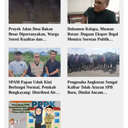
Proyek Jalan Desa Bakau
Dokumen Kelapa, Muatan
Besar Dipertanyakan, Warga
Rotan: Dugaan Ekspor Ilegal
Soroti Kualitas dan
Memicu Sorotan Publik
Transparansi Pelaksanaan
Kalbar
Pembangunan
SPAM Papan Uduk Kini
Pengusaha Angkutan Sungai
Berfungsi Normal, Pemkab
Kalbar Tolak Aturan SPB
Bengkayang: Distribusi Air
Baru, Dinilai Ancam
Bersih Lancar ke Rumah
Transportasi Pedalaman
Warga