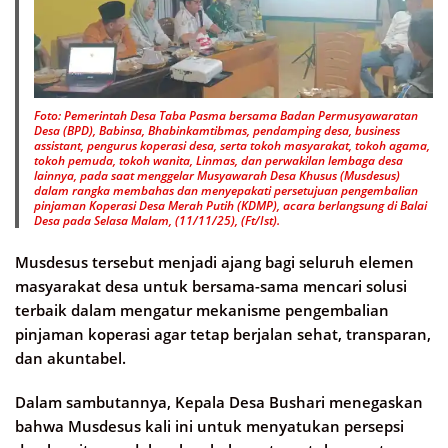
Foto: Pemerintah Desa Taba Pasma bersama Badan Permusyawaratan
Desa (BPD), Babinsa, Bhabinkamtibmas, pendamping desa, business
assistant, pengurus koperasi desa, serta tokoh masyarakat, tokoh agama,
tokoh pemuda, tokoh wanita, Linmas, dan perwakilan lembaga desa
lainnya, pada saat menggelar Musyawarah Desa Khusus (Musdesus)
dalam rangka membahas dan menyepakati persetujuan pengembalian
pinjaman Koperasi Desa Merah Putih (KDMP), acara berlangsung di Balai
Desa pada Selasa Malam, (11/11/25), (Ft/Ist).
Musdesus tersebut menjadi ajang bagi seluruh elemen
masyarakat desa untuk bersama-sama mencari solusi
terbaik dalam mengatur mekanisme pengembalian
pinjaman koperasi agar tetap berjalan sehat, transparan,
dan akuntabel.
Dalam sambutannya, Kepala Desa Bushari menegaskan
bahwa Musdesus kali ini untuk menyatukan persepsi