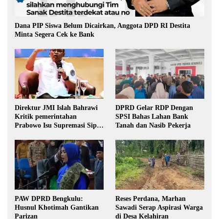
Dana PIP Siswa Belum Dicairkan, Anggota DPD RI Destita
Minta Segera Cek ke Bank
Direktur JMI Islah Bahrawi
DPRD Gelar RDP Dengan
Kritik pemerintahan
SPSI Bahas Lahan Bank
Prabowo Isu Supremasi Sipil,
Tanah dan Nasib Pekerja
Militerisasi, dan Wacana
Pilkada oleh DPRD
PAW DPRD Bengkulu:
Reses Perdana, Marhan
Husnul Khotimah Gantikan
Sawadi Serap Aspirasi Warga
Parizan
di Desa Kelahiran