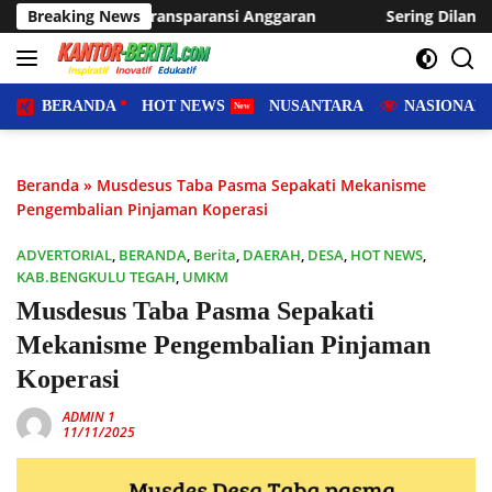
Langsung
ansi Anggaran
Breaking News
Sering Dilanda Genangan, Desa Sukaraja 
ke
konten
BERANDA
HOT NEWS
NUSANTARA
NASIONAL
Beranda
»
Musdesus Taba Pasma Sepakati Mekanisme
Pengembalian Pinjaman Koperasi
ADVERTORIAL
,
BERANDA
,
Berita
,
DAERAH
,
DESA
,
HOT NEWS
,
KAB.BENGKULU TEGAH
,
UMKM
Musdesus Taba Pasma Sepakati
Mekanisme Pengembalian Pinjaman
Koperasi
ADMIN 1
11/11/2025