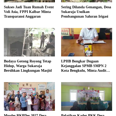
Sukses Jadi Tuan Rumah Event
Sering Dilanda Genangan, Desa
Voli Asia, FPPI Kalbar Minta
Sukaraja Usulkan
Transparansi Anggaran
Pembangunan Saluran Irigasi
Budaya Gotong Royong Tetap
LPHB Bongkar Dugaan
Hidup, Warga Sukaraja
Kejanggalan SPMB SMPN 2
Bersihkan Lingkungan Masjid
Kota Bengkulu, Minta Audit
Menyeluruh
Musdes RKPDes 2027 Desa
Pelatihan Kader PKK Desa