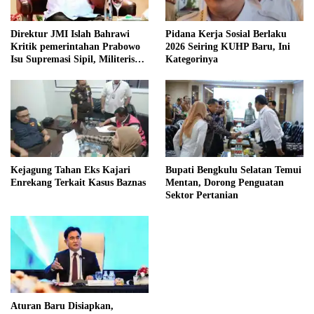
Direktur JMI Islah Bahrawi
Pidana Kerja Sosial Berlaku
Kritik pemerintahan Prabowo
2026 Seiring KUHP Baru, Ini
Isu Supremasi Sipil, Militerisasi,
Kategorinya
dan Wacana Pilkada oleh
DPRD
Kejagung Tahan Eks Kajari
Bupati Bengkulu Selatan Temui
Enrekang Terkait Kasus Baznas
Mentan, Dorong Penguatan
Sektor Pertanian
Aturan Baru Disiapkan,