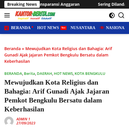
Langsung
aransi Anggaran
Breaking News
Sering Dilanda Genangan, Desa Sukaraja
ke
konten
BERANDA
HOT NEWS
NUSANTARA
NASIONAL
Beranda
»
Mewujudkan Kota Religius dan Bahagia: Arif
Gunadi Ajak Jajaran Pemkot Bengkulu Bersatu dalam
Keberhasilan
BERANDA
,
Berita
,
DAERAH
,
HOT NEWS
,
KOTA BENGKULU
Mewujudkan Kota Religius dan
Bahagia: Arif Gunadi Ajak Jajaran
Pemkot Bengkulu Bersatu dalam
Keberhasilan
ADMIN 1
27/09/2023