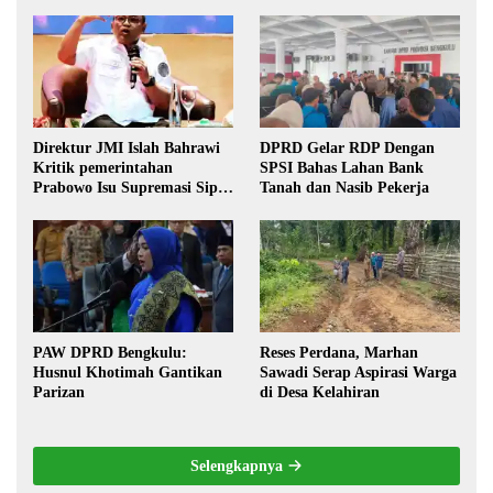
Direktur JMI Islah Bahrawi
DPRD Gelar RDP Dengan
Kritik pemerintahan
SPSI Bahas Lahan Bank
Prabowo Isu Supremasi Sipil,
Tanah dan Nasib Pekerja
Militerisasi, dan Wacana
Pilkada oleh DPRD
PAW DPRD Bengkulu:
Reses Perdana, Marhan
Husnul Khotimah Gantikan
Sawadi Serap Aspirasi Warga
Parizan
di Desa Kelahiran
Selengkapnya