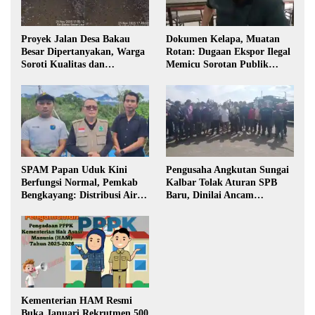
Proyek Jalan Desa Bakau
Dokumen Kelapa, Muatan
Besar Dipertanyakan, Warga
Rotan: Dugaan Ekspor Ilegal
Soroti Kualitas dan
Memicu Sorotan Publik
Transparansi Pelaksanaan
Kalbar
Pembangunan
SPAM Papan Uduk Kini
Pengusaha Angkutan Sungai
Berfungsi Normal, Pemkab
Kalbar Tolak Aturan SPB
Bengkayang: Distribusi Air
Baru, Dinilai Ancam
Bersih Lancar ke Rumah
Transportasi Pedalaman
Warga
Kementerian HAM Resmi
Buka Januari Rekrutmen 500