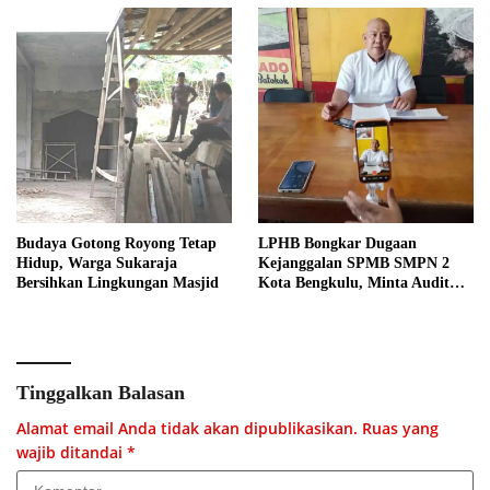
Budaya Gotong Royong Tetap
LPHB Bongkar Dugaan
Hidup, Warga Sukaraja
Kejanggalan SPMB SMPN 2
Bersihkan Lingkungan Masjid
Kota Bengkulu, Minta Audit
Menyeluruh
Tinggalkan Balasan
Alamat email Anda tidak akan dipublikasikan.
Ruas yang
wajib ditandai
*