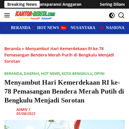
Langsung
paransi Anggaran
Breaking News
Sering Dilanda Genangan, Desa Sukara
ke
konten
BERANDA
HOT NEWS
NUSANTARA
NASIONAL
Beranda
»
Menyambut Hari Kemerdekaan RI ke-78
Pemasangan Bendera Merah Putih di Bengkulu Menjadi
Sorotan
BERANDA
,
DAERAH
,
HOT NEWS
,
KOTA BENGKULU
,
OPINI
Menyambut Hari Kemerdekaan RI ke-
78 Pemasangan Bendera Merah Putih di
Bengkulu Menjadi Sorotan
ADMIN 1
05/08/2023