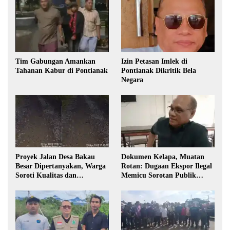
Tim Gabungan Amankan
Izin Petasan Imlek di
Tahanan Kabur di Pontianak
Pontianak Dikritik Bela
Negara
Proyek Jalan Desa Bakau
Dokumen Kelapa, Muatan
Besar Dipertanyakan, Warga
Rotan: Dugaan Ekspor Ilegal
Soroti Kualitas dan
Memicu Sorotan Publik
Transparansi Pelaksanaan
Kalbar
Pembangunan