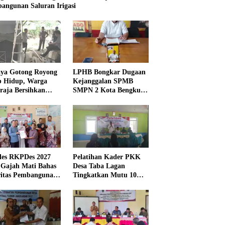
angunan Saluran Irigasi
ya Gotong Royong
LPHB Bongkar Dugaan
p Hidup, Warga
Kejanggalan SPMB
raja Bersihkan
SMPN 2 Kota Bengkulu,
kungan Masjid
Minta Audit
Menyeluruh
es RKPDes 2027
Pelatihan Kader PKK
 Gajah Mati Bahas
Desa Taba Lagan
ritas Pembangunan
Tingkatkan Mutu 10
Program Pokok PKK