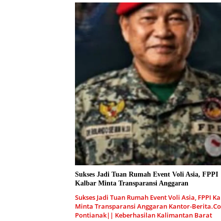
Sukses Jadi Tuan Rumah Event Voli Asia, FPPI
Kalbar Minta Transparansi Anggaran
Sukses Jadi Tuan Rumah Event Voli Asia, FPPI Ka
Minta Transparansi Anggaran Kantor-Berita.C
Pontianak|| Keberhasilan Kalimantan Barat