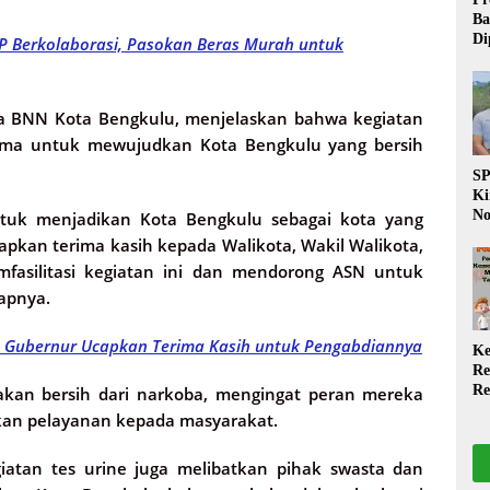
Ba
Di
P Berkolaborasi, Pasokan Beras Murah untuk
Wa
da
Pe
ala BNN Kota Bengkulu, menjelaskan bahwa kegiatan
P
sama untuk mewujudkan Kota Bengkulu yang bersih
S
Ki
No
tuk menjadikan Kota Bengkulu sebagai kota yang
Be
pkan terima kasih kepada Walikota, Wakil Walikota,
Di
mfasilitasi kegiatan ini dan mendorong ASN untuk
La
W
capnya.
i, Gubernur Ucapkan Terima Kasih untuk Pengabdiannya
Ke
Re
Re
akan bersih dari narkoba, mengingat peran mereka
PP
kan pelayanan kepada masyarakat.
Ja
iatan tes urine juga melibatkan pihak swasta dan