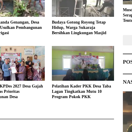
Musd
Sera
Tent
landa Genangan, Desa
Budaya Gotong Royong Tetap
Pemb
 Usulkan Pembangunan
Hidup, Warga Sukaraja
igasi
Bersihkan Lingkungan Masjid
PO
NA
KPDes 2027 Desa Gajah
Pelatihan Kader PKK Desa Taba
s Prioritas
Lagan Tingkatkan Mutu 10
nan Desa
Program Pokok PKK