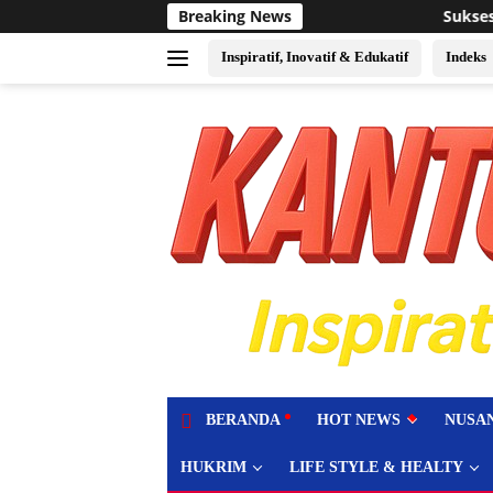
Langsung
Breaking News
Sukses Jadi Tuan Rumah Event Voli Asia
ke
konten
Inspiratif, Inovatif & Edukatif
Indeks
tutup
BERANDA
HOT NEWS
NUSA
HUKRIM
LIFE STYLE & HEALTY