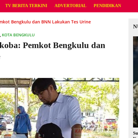
TV BERITA TERKINI
ADVERTORIAL
PENDIDIKAN
mkot Bengkulu dan BNN Lakukan Tes Urine
N
,
KOTA BENGKULU
koba: Pemkot Bengkulu dan
e
Su