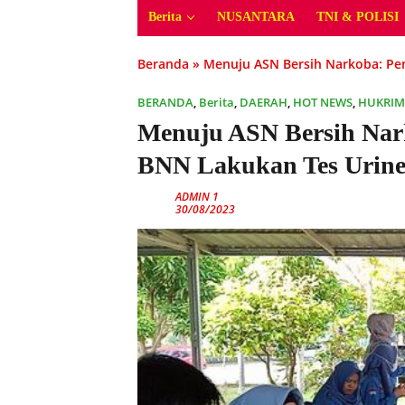
Berita
NUSANTARA
TNI & POLISI
Beranda
»
Menuju ASN Bersih Narkoba: Pe
BERANDA
,
Berita
,
DAERAH
,
HOT NEWS
,
HUKRIM
Menuju ASN Bersih Nar
BNN Lakukan Tes Urin
ADMIN 1
30/08/2023