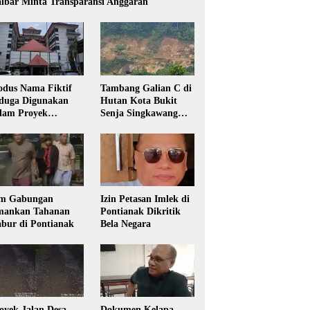
lbar Minta Transparansi Anggaran
dus Nama Fiktif
Tambang Galian C di
duga Digunakan
Hutan Kota Bukit
lam Proyek
Senja Singkawang
sdikbud Kalbar
Diduga Tanpa Izin
m Gabungan
Izin Petasan Imlek di
ankan Tahanan
Pontianak Dikritik
bur di Pontianak
Bela Negara
oyek Jalan Desa
Dokumen Kelapa,