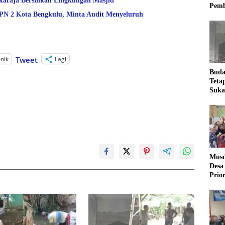
araja Bersihkan Lingkungan Masjid
Pemb
 2 Kota Bengkulu, Minta Audit Menyeluruh
onik
Lagi
Tweet
Buda
Teta
Suka
Ling
Musd
Desa
Prio
Desa