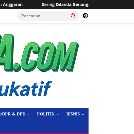
da Genangan, Desa Sukaraja Usulkan Pembangunan Saluran Irigas
tutup
/DPR & DPD
POLITIK
BISNIS