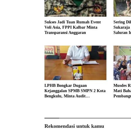
Sukses Jadi Tuan Rumah Event
Sering Di
Voli Asia, FPPI Kalbar Minta
Sukaraja
Transparansi Anggaran
Saluran Ir
LPHB Bongkar Dugaan
Musdes R
Kejanggalan SPMB SMPN 2 Kota
Mati Baha
Bengkulu, Minta Audit
Pembangu
Menyeluruh
Rekomendasi untuk kamu