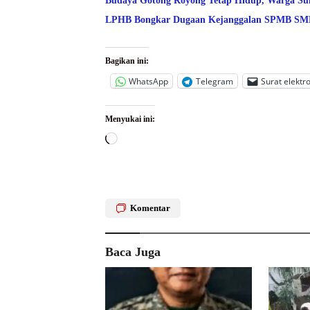
Budaya Gotong Royong Tetap Hidup, Warga Suk
LPHB Bongkar Dugaan Kejanggalan SPMB SMPN
Bagikan ini:
WhatsApp
Telegram
Surat elektr
Menyukai ini:
Memuat...
Komentar
Baca Juga