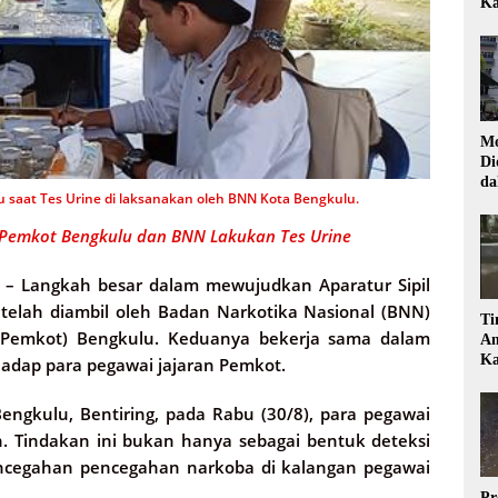
Ka
Mo
Di
da
 saat Tes Urine di laksanakan oleh BNN Kota Bengkulu.
Di
 Pemkot Bengkulu dan BNN Lakukan Tes Urine
 –
Langkah besar dalam mewujudkan Aparatur Sipil
 telah diambil oleh Badan Narkotika Nasional (BNN)
Ti
(Pemkot) Bengkulu. Keduanya bekerja sama dalam
Am
Ka
adap para pegawai jajaran Pemkot.
engkulu, Bentiring, pada Rabu (30/8), para pegawai
. Tindakan ini bukan hanya sebagai bentuk deteksi
pencegahan pencegahan narkoba di kalangan pegawai
Pr