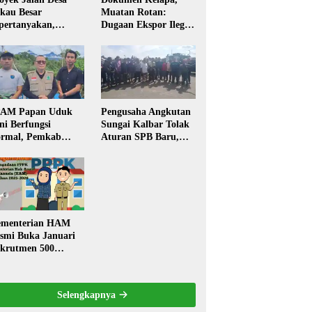
kau Besar
Muatan Rotan:
pertanyakan,
Dugaan Ekspor Ilegal
rga Soroti Kualitas
Memicu Sorotan
n Transparansi
Publik Kalbar
laksanaan
embangunan
PAM Papan Uduk
Pengusaha Angkutan
ni Berfungsi
Sungai Kalbar Tolak
rmal, Pemkab
Aturan SPB Baru,
ngkayang:
Dinilai Ancam
stribusi Air Bersih
Transportasi
ncar ke Rumah
Pedalaman
arga
menterian HAM
smi Buka Januari
krutmen 500
PK, Formasi dan 5
batan
Selengkapnya