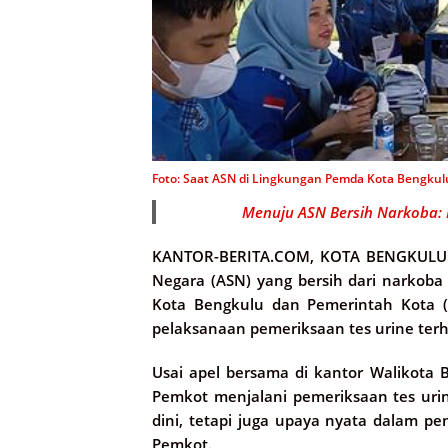
Foto: Saat ASN di Lingkungan Pemda Kota Bengkulu
Menuju ASN Bersih Narkoba:
KANTOR-BERITA.COM, KOTA BENGKULU
Negara (ASN) yang bersih dari narkoba
Kota Bengkulu dan Pemerintah Kota 
pelaksanaan pemeriksaan tes urine terh
Usai apel bersama di kantor Walikota B
Pemkot menjalani pemeriksaan tes urin
dini, tetapi juga upaya nyata dalam 
Pemkot.