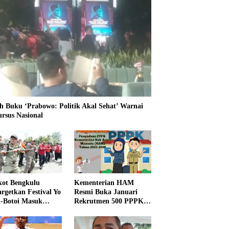
h Buku ‘Prabowo: Politik Akal Sehat’ Warnai
ursus Nasional
ot Bengkulu
Kementerian HAM
rgetkan Festival Yo
Resmi Buka Januari
i-Botoi Masuk
Rekrutmen 500 PPPK,
nder Agenda
Formasi dan 5 Jabatan
onal