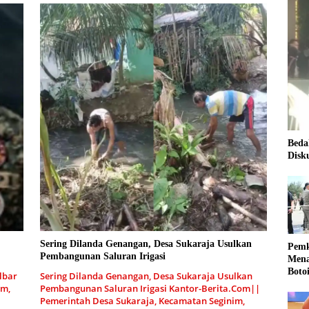
Beda
Disk
Sering Dilanda Genangan, Desa Sukaraja Usulkan
Pemk
Pembangunan Saluran Irigasi
Mena
Boto
lbar
Sering Dilanda Genangan, Desa Sukaraja Usulkan
Kale
om,
Pembangunan Saluran Irigasi Kantor-Berita.Com||
Nasi
Pemerintah Desa Sukaraja, Kecamatan Seginim,