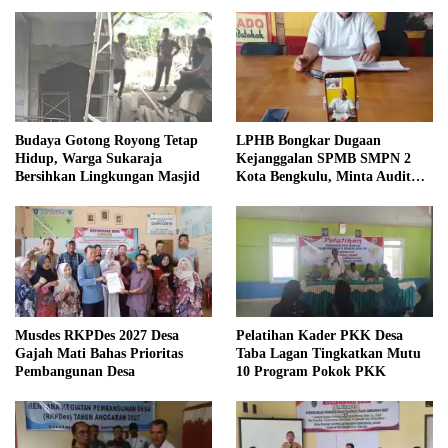
Budaya Gotong Royong Tetap
LPHB Bongkar Dugaan
Hidup, Warga Sukaraja
Kejanggalan SPMB SMPN 2
Bersihkan Lingkungan Masjid
Kota Bengkulu, Minta Audit
Menyeluruh
Musdes RKPDes 2027 Desa
Pelatihan Kader PKK Desa
Gajah Mati Bahas Prioritas
Taba Lagan Tingkatkan Mutu
Pembangunan Desa
10 Program Pokok PKK