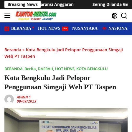
Langsung
si Anggaran
Breaking News
Sering Dilanda Genangan, Desa Sukaraja Usu
ke
konten
BERANDA
HOT NEWS
NUSANTARA
NASIONAL
Beranda
»
Kota Bengkulu Jadi Pelopor Penggunaan Simgaji
Web PT Taspen
BERANDA
,
Berita
,
DAERAH
,
HOT NEWS
,
KOTA BENGKULU
Kota Bengkulu Jadi Pelopor
Penggunaan Simgaji Web PT Taspen
ADMIN 1
09/09/2023