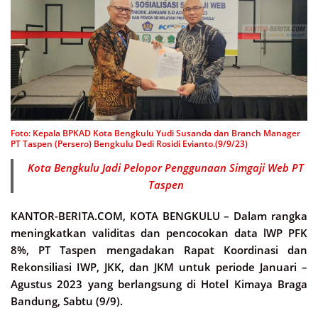
Foto: Kepala BPKAD Kota Bengkulu Yudi Susanda dan Branch Manager
PT Taspen (Persero) Bengkulu Dedi Rosidi Evianto.(9/9/23)
Kota Bengkulu Jadi Pelopor Penggunaan Simgaji Web PT
Taspen
KANTOR-BERITA.COM, KOTA BENGKULU –
Dalam rangka
meningkatkan validitas dan pencocokan data lWP PFK
8%, PT Taspen mengadakan Rapat Koordinasi dan
Rekonsiliasi IWP, JKK, dan JKM untuk periode Januari –
Agustus 2023 yang berlangsung di Hotel Kimaya Braga
Bandung, Sabtu (9/9).