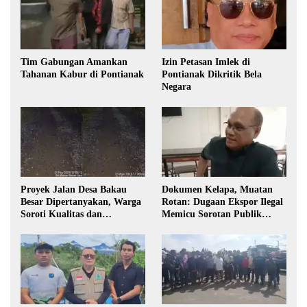
Tim Gabungan Amankan
Izin Petasan Imlek di
Tahanan Kabur di Pontianak
Pontianak Dikritik Bela
Negara
Proyek Jalan Desa Bakau
Dokumen Kelapa, Muatan
Besar Dipertanyakan, Warga
Rotan: Dugaan Ekspor Ilegal
Soroti Kualitas dan
Memicu Sorotan Publik
Transparansi Pelaksanaan
Kalbar
Pembangunan