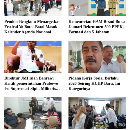
Pemkot Bengkulu Menargetkan
Kementerian HAM Resmi Buka
Festival Yo Botoi-Botoi Masuk
Januari Rekrutmen 500 PPPK,
Kalender Agenda Nasional
Formasi dan 5 Jabatan
Direktur JMI Islah Bahrawi
Pidana Kerja Sosial Berlaku
Kritik pemerintahan Prabowo
2026 Seiring KUHP Baru, Ini
Isu Supremasi Sipil, Militerisasi,
Kategorinya
dan Wacana Pilkada oleh
DPRD