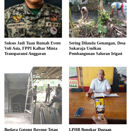
Sukses Jadi Tuan Rumah Event
Sering Dilanda Genangan, Desa
Voli Asia, FPPI Kalbar Minta
Sukaraja Usulkan
Transparansi Anggaran
Pembangunan Saluran Irigasi
Budaya Gotong Royong Tetap
LPHB Bongkar Dugaan