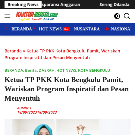
Langsung
ran
Breaking News
Sering Dilanda Genangan, Desa Sukaraja Usulkan Pe
ke
konten
BERANDA
HOT NEWS
NUSANTARA
NASIONAL
Beranda
»
Ketua TP PKK Kota Bengkulu Pamit, Wariskan
Program Inspiratif dan Pesan Menyentuh
BERANDA
,
Berita
,
DAERAH
,
HOT NEWS
,
KOTA BENGKULU
Ketua TP PKK Kota Bengkulu Pamit,
Wariskan Program Inspiratif dan Pesan
Menyentuh
ADMIN 1
18/09/2023
18/09/2023