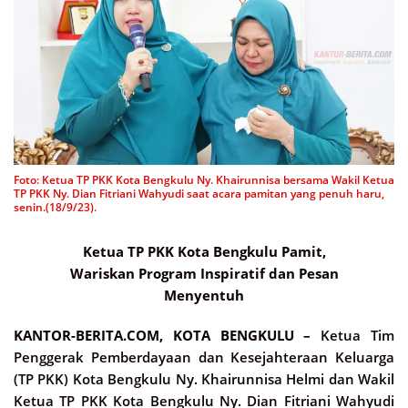
Foto: Ketua TP PKK Kota Bengkulu Ny. Khairunnisa bersama Wakil Ketua
TP PKK Ny. Dian Fitriani Wahyudi saat acara pamitan yang penuh haru,
senin.(18/9/23).
Ketua TP PKK Kota Bengkulu Pamit,
Wariskan Program Inspiratif dan Pesan
Menyentuh
KANTOR-BERITA.COM, KOTA BENGKULU –
Ketua Tim
Penggerak Pemberdayaan dan Kesejahteraan Keluarga
(TP PKK) Kota Bengkulu Ny. Khairunnisa Helmi dan Wakil
Ketua TP PKK Kota Bengkulu Ny. Dian Fitriani Wahyudi