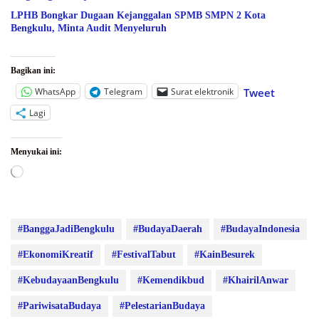
LPHB Bongkar Dugaan Kejanggalan SPMB SMPN 2 Kota
Bengkulu, Minta Audit Menyeluruh
Bagikan ini:
WhatsApp
Telegram
Surat elektronik
Tweet
Lagi
Menyukai ini:
Memuat...
#BanggaJadiBengkulu
#BudayaDaerah
#BudayaIndonesia
#EkonomiKreatif
#FestivalTabut
#KainBesurek
#KebudayaanBengkulu
#Kemendikbud
#KhairilAnwar
#PariwisataBudaya
#PelestarianBudaya