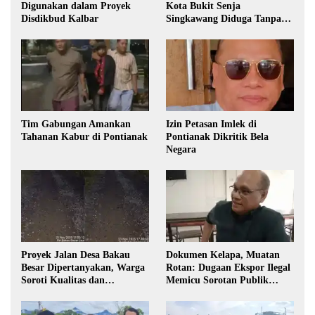
Digunakan dalam Proyek
Kota Bukit Senja
Disdikbud Kalbar
Singkawang Diduga Tanpa
Izin
Tim Gabungan Amankan
Izin Petasan Imlek di
Tahanan Kabur di Pontianak
Pontianak Dikritik Bela
Negara
Proyek Jalan Desa Bakau
Dokumen Kelapa, Muatan
Besar Dipertanyakan, Warga
Rotan: Dugaan Ekspor Ilegal
Soroti Kualitas dan
Memicu Sorotan Publik
Transparansi Pelaksanaan
Kalbar
Pembangunan