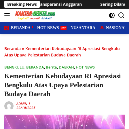
Langsung
ansi Anggaran
Breaking News
Sering Dilanda Genangan, Desa Sukaraja 
ke
konten
BERANDA
HOT NEWS
NUSANTARA
NASIONAL
Beranda
»
Kementerian Kebudayaan RI Apresiasi Bengkulu
Atas Upaya Pelestarian Budaya Daerah
BENGKULU
,
BERANDA
,
Berita
,
DAERAH
,
HOT NEWS
Kementerian Kebudayaan RI Apresiasi
Bengkulu Atas Upaya Pelestarian
Budaya Daerah
ADMIN 1
22/10/2025