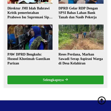
Direktur JMI Islah Bahrawi
DPRD Gelar RDP Dengan
Kritik pemerintahan
SPSI Bahas Lahan Bank
Prabowo Isu Supremasi Sipil,
Tanah dan Nasib Pekerja
Militerisasi, dan Wacana
Pilkada oleh DPRD
PAW DPRD Bengkulu:
Reses Perdana, Marhan
Husnul Khotimah Gantikan
Sawadi Serap Aspirasi Warga
Parizan
di Desa Kelahiran
Selengkapnya