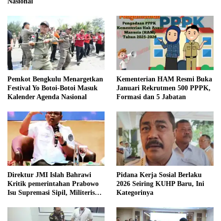
Nasional
Pemkot Bengkulu Menargetkan
Kementerian HAM Resmi Buka
Festival Yo Botoi-Botoi Masuk
Januari Rekrutmen 500 PPPK,
Kalender Agenda Nasional
Formasi dan 5 Jabatan
Direktur JMI Islah Bahrawi
Pidana Kerja Sosial Berlaku
Kritik pemerintahan Prabowo
2026 Seiring KUHP Baru, Ini
Isu Supremasi Sipil, Militerisasi,
Kategorinya
dan Wacana Pilkada oleh
DPRD