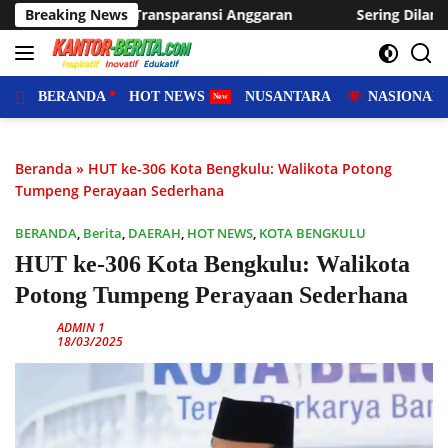
Langsung
nggaran
Breaking News
Sering Dilanda Genangan, Desa Sukaraja Usulkan
ke
konten
BERANDA
HOT NEWS
NUSANTARA
NASIONAL
Beranda
»
HUT ke-306 Kota Bengkulu: Walikota Potong
Tumpeng Perayaan Sederhana
BERANDA
,
Berita
,
DAERAH
,
HOT NEWS
,
KOTA BENGKULU
HUT ke-306 Kota Bengkulu: Walikota
Potong Tumpeng Perayaan Sederhana
ADMIN 1
18/03/2025