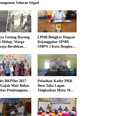
angunan Saluran Irigasi
ya Gotong Royong
LPHB Bongkar Dugaan
p Hidup, Warga
Kejanggalan SPMB
raja Bersihkan
SMPN 2 Kota Bengkulu,
kungan Masjid
Minta Audit
Menyeluruh
es RKPDes 2027
Pelatihan Kader PKK
 Gajah Mati Bahas
Desa Taba Lagan
ritas Pembangunan
Tingkatkan Mutu 10
Program Pokok PKK