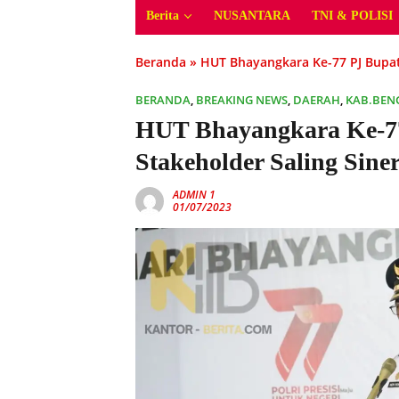
Berita
NUSANTARA
TNI & POLISI
Beranda
»
HUT Bhayangkara Ke-77 PJ Bupati
BERANDA
,
BREAKING NEWS
,
DAERAH
,
KAB.BEN
HUT Bhayangkara Ke-77
Stakeholder Saling Siner
ADMIN 1
01/07/2023