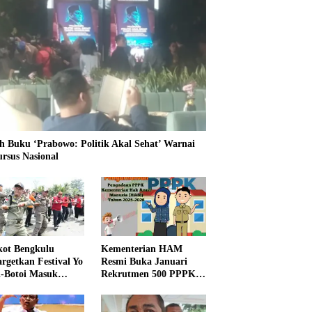
h Buku ‘Prabowo: Politik Akal Sehat’ Warnai
ursus Nasional
ot Bengkulu
Kementerian HAM
rgetkan Festival Yo
Resmi Buka Januari
i-Botoi Masuk
Rekrutmen 500 PPPK,
nder Agenda
Formasi dan 5 Jabatan
onal