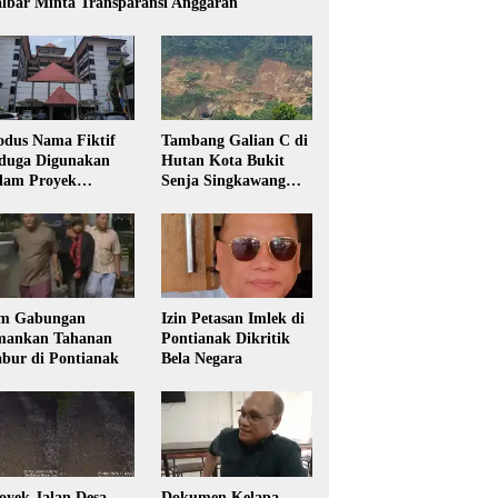
lbar Minta Transparansi Anggaran
dus Nama Fiktif
Tambang Galian C di
duga Digunakan
Hutan Kota Bukit
lam Proyek
Senja Singkawang
sdikbud Kalbar
Diduga Tanpa Izin
m Gabungan
Izin Petasan Imlek di
ankan Tahanan
Pontianak Dikritik
bur di Pontianak
Bela Negara
oyek Jalan Desa
Dokumen Kelapa,