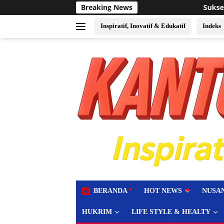
Langsung
Breaking News
Sukses Jadi Tuan Rumah Event Voli Asia,
ke
konten
Inspiratif, Inovatif & Edukatif
Indeks
tutup
BERANDA
HOT NEWS
NUSA
HUKRIM
LIFE STYLE & HEALTY