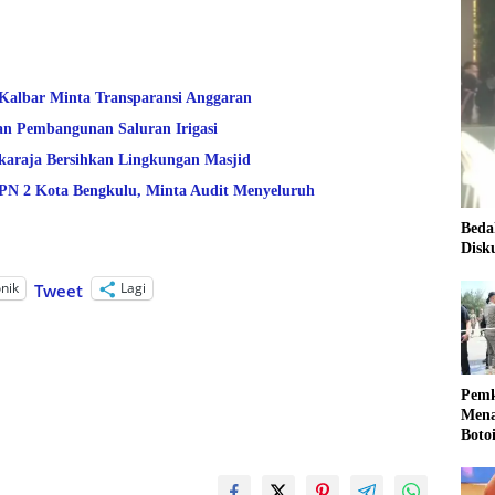
 Kalbar Minta Transparansi Anggaran
an Pembangunan Saluran Irigasi
araja Bersihkan Lingkungan Masjid
 2 Kota Bengkulu, Minta Audit Menyeluruh
Beda
Disk
onik
Lagi
Tweet
Pemk
Mena
Boto
Kale
Nasi