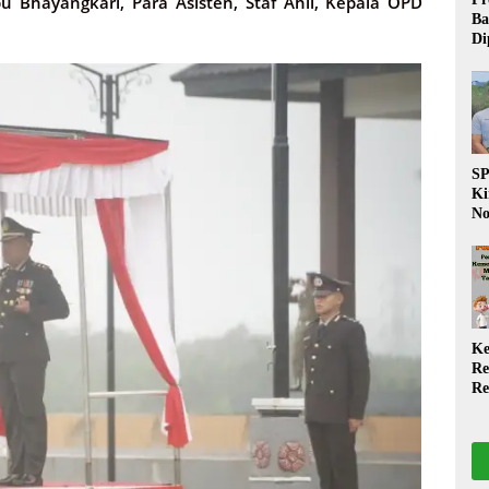
 Bhayangkari, Para Asisten, Staf Ahli, Kepala OPD
Ba
Di
Wa
da
Pe
P
S
Ki
No
Be
Di
La
W
Ke
Re
Re
PP
Ja