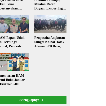
kau Besar
Muatan Rotan:
pertanyakan,
Dugaan Ekspor Ilegal
rga Soroti Kualitas
Memicu Sorotan
n Transparansi
Publik Kalbar
laksanaan
embangunan
PAM Papan Uduk
Pengusaha Angkutan
ni Berfungsi
Sungai Kalbar Tolak
rmal, Pemkab
Aturan SPB Baru,
ngkayang:
Dinilai Ancam
stribusi Air Bersih
Transportasi
ncar ke Rumah
Pedalaman
arga
menterian HAM
smi Buka Januari
krutmen 500
PK, Formasi dan 5
batan
Selengkapnya