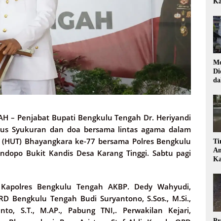
Ka
Mo
Di
da
Di
AH –
Penjabat Bupati Bengkulu Tengah Dr. Heriyandi
ligus Syukuran dan doa bersama lintas agama dalam
 (HUT) Bhayangkara ke-77 bersama Polres Bengkulu
Ti
Am
dopo Bukit Kandis Desa Karang Tinggi. Sabtu pagi
Ka
a Kapolres Bengkulu Tengah AKBP. Dedy Wahyudi,
RD Bengkulu Tengah Budi Suryantono, S.Sos., M.Si.,
to, S.T., M.AP., Pabung TNI,. Perwakilan Kejari,
Pr