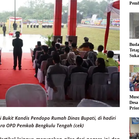
Pemb
Buda
Teta
Suka
Ling
Musd
Desa
Prio
Desa
 Bukit Kandis Pendopo Rumah Dinas Bupati, di hadiri
ara OPD Pemkab Bengkulu Tengah (cek)
Vertikal lainnya merupakan pilar dari negara ini dan