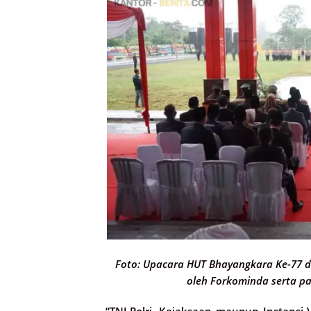
Foto: Upacara HUT Bhayangkara Ke-77 di
oleh Forkominda serta p
“TNI,Polri, Kejaksaan maupun Instansi 