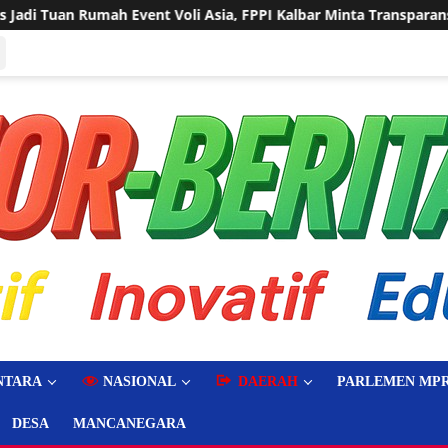
 FPPI Kalbar Minta Transparansi Anggaran
Sering Diland
NTARA
NASIONAL
DAERAH
PARLEMEN MPR
DESA
MANCANEGARA