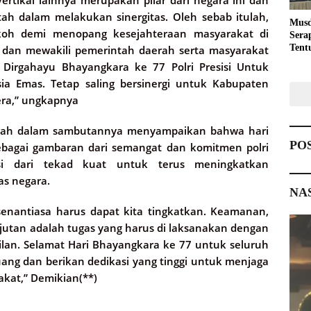
ah dalam melakukan sinergitas. Oleh sebab itulah,
Musd
kokoh demi menopang kesejahteraan masyarakat di
Sera
Tent
 dan mewakili pemerintah daerah serta masyarakat
Pemb
irgahayu Bhayangkara ke 77 Polri Presisi Untuk
ia Emas. Tetap saling bersinergi untuk Kabupaten
era,” ungkapnya
ngah dalam sambutannya menyampaikan bahwa hari
PO
sebagai gambaran dari semangat dan komitmen polri
asi dari tekad kuat untuk terus meningkatkan
as negara.
NA
senantiasa harus dapat kita tingkatkan. Keamanan,
jutan adalah tugas yang harus di laksanakan dengan
ilan. Selamat Hari Bhayangkara ke 77 untuk seluruh
rjuang dan berikan dedikasi yang tinggi untuk menjaga
kat,” Demikian(**)