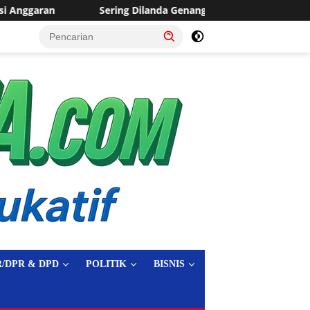
a Genangan, Desa Sukaraja Usulkan Pembangunan Saluran Irigasi
tutup
/DPR & DPD
POLITIK
BISNIS