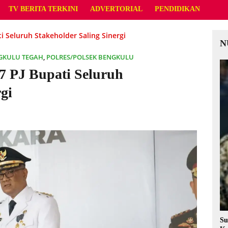
TV BERITA TERKINI
ADVERTORIAL
PENDIDIKAN
 Seluruh Stakeholder Saling Sinergi
N
GKULU TEGAH
,
POLRES/POLSEK BENGKULU
 PJ Bupati Seluruh
gi
Su