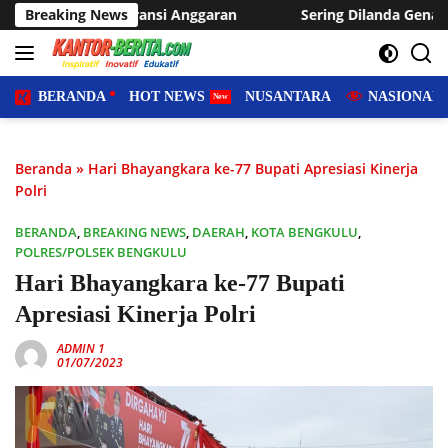
Langsung
nsi Anggaran
Breaking News
Sering Dilanda Genangan, Desa Sukaraja Us
ke
konten
BERANDA
HOT NEWS
NUSANTARA
NASIONAL
Beranda
»
Hari Bhayangkara ke-77 Bupati Apresiasi Kinerja
Polri
BERANDA
,
BREAKING NEWS
,
DAERAH
,
KOTA BENGKULU
,
POLRES/POLSEK BENGKULU
Hari Bhayangkara ke-77 Bupati
Apresiasi Kinerja Polri
ADMIN 1
01/07/2023