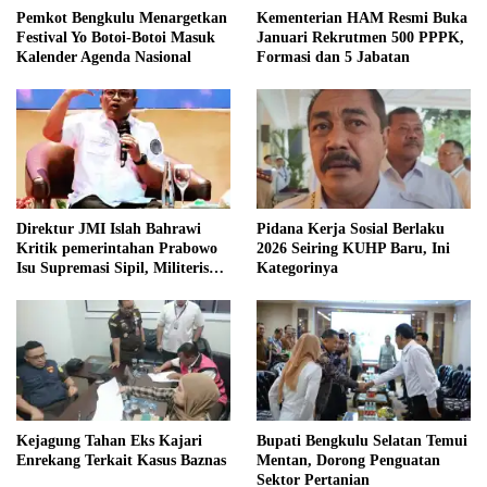
Pemkot Bengkulu Menargetkan
Kementerian HAM Resmi Buka
Festival Yo Botoi-Botoi Masuk
Januari Rekrutmen 500 PPPK,
Kalender Agenda Nasional
Formasi dan 5 Jabatan
Direktur JMI Islah Bahrawi
Pidana Kerja Sosial Berlaku
Kritik pemerintahan Prabowo
2026 Seiring KUHP Baru, Ini
Isu Supremasi Sipil, Militerisasi,
Kategorinya
dan Wacana Pilkada oleh
DPRD
Kejagung Tahan Eks Kajari
Bupati Bengkulu Selatan Temui
Enrekang Terkait Kasus Baznas
Mentan, Dorong Penguatan
Sektor Pertanian