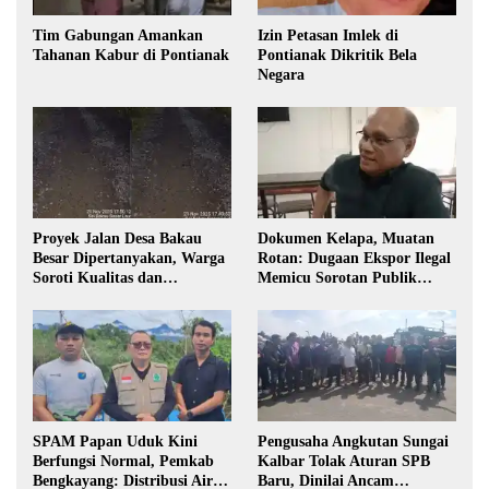
Tim Gabungan Amankan
Izin Petasan Imlek di
Tahanan Kabur di Pontianak
Pontianak Dikritik Bela
Negara
Proyek Jalan Desa Bakau
Dokumen Kelapa, Muatan
Besar Dipertanyakan, Warga
Rotan: Dugaan Ekspor Ilegal
Soroti Kualitas dan
Memicu Sorotan Publik
Transparansi Pelaksanaan
Kalbar
Pembangunan
SPAM Papan Uduk Kini
Pengusaha Angkutan Sungai
Berfungsi Normal, Pemkab
Kalbar Tolak Aturan SPB
Bengkayang: Distribusi Air
Baru, Dinilai Ancam