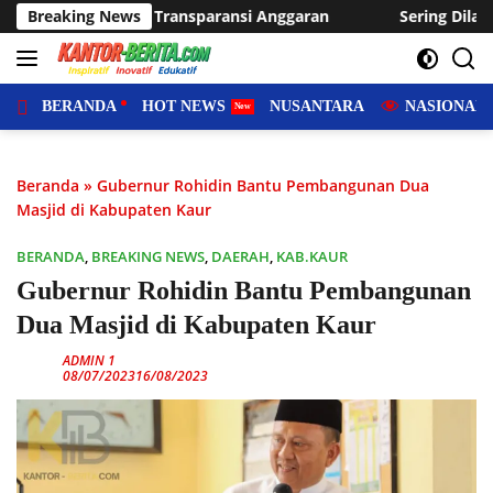
Langsung
nggaran
Breaking News
Sering Dilanda Genangan, Desa Sukaraja Usulkan
ke
konten
BERANDA
HOT NEWS
NUSANTARA
NASIONAL
Beranda
»
Gubernur Rohidin Bantu Pembangunan Dua
Masjid di Kabupaten Kaur
BERANDA
,
BREAKING NEWS
,
DAERAH
,
KAB.KAUR
Gubernur Rohidin Bantu Pembangunan
Dua Masjid di Kabupaten Kaur
ADMIN 1
08/07/2023
16/08/2023