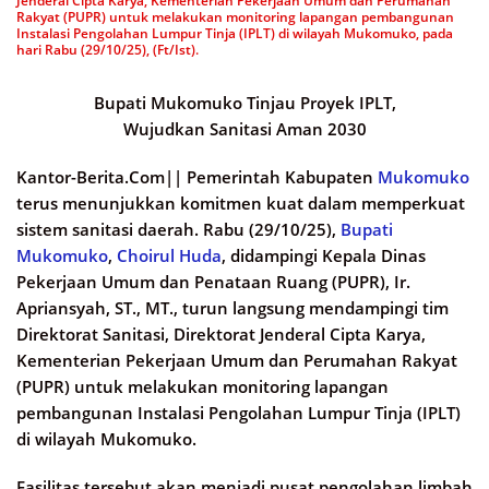
Jenderal Cipta Karya, Kementerian Pekerjaan Umum dan Perumahan
Rakyat (PUPR) untuk melakukan monitoring lapangan pembangunan
Instalasi Pengolahan Lumpur Tinja (IPLT) di wilayah Mukomuko, pada
hari Rabu (29/10/25), (Ft/Ist).
Bupati Mukomuko Tinjau Proyek IPLT,
Wujudkan Sanitasi Aman 2030
Kantor-Berita.Com||
Pemerintah Kabupaten
Mukomuko
terus menunjukkan komitmen kuat dalam memperkuat
sistem sanitasi daerah. Rabu (29/10/25),
Bupati
Mukomuko
,
Choirul Huda
, didampingi Kepala Dinas
Pekerjaan Umum dan Penataan Ruang (PUPR), Ir.
Apriansyah, ST., MT., turun langsung mendampingi tim
Direktorat Sanitasi, Direktorat Jenderal Cipta Karya,
Kementerian Pekerjaan Umum dan Perumahan Rakyat
(PUPR) untuk melakukan monitoring lapangan
pembangunan Instalasi Pengolahan Lumpur Tinja (IPLT)
di wilayah Mukomuko.
Fasilitas tersebut akan menjadi pusat pengolahan limbah