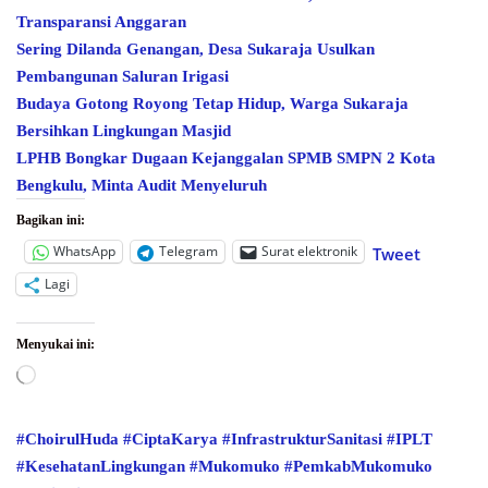
Transparansi Anggaran
Sering Dilanda Genangan, Desa Sukaraja Usulkan
Pembangunan Saluran Irigasi
Budaya Gotong Royong Tetap Hidup, Warga Sukaraja
Bersihkan Lingkungan Masjid
LPHB Bongkar Dugaan Kejanggalan SPMB SMPN 2 Kota
Bengkulu, Minta Audit Menyeluruh
Bagikan ini:
WhatsApp
Telegram
Surat elektronik
Tweet
Lagi
Menyukai ini:
Memuat...
#ChoirulHuda
#CiptaKarya
#InfrastrukturSanitasi
#IPLT
#KesehatanLingkungan
#Mukomuko
#PemkabMukomuko