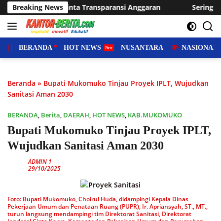
Langsung
ansi Anggaran
Breaking News
Sering Dilanda Genangan, Desa Sukaraja 
ke
konten
BERANDA
HOT NEWS
NUSANTARA
NASIONAL
Beranda
»
Bupati Mukomuko Tinjau Proyek IPLT, Wujudkan
Sanitasi Aman 2030
BERANDA
,
Berita
,
DAERAH
,
HOT NEWS
,
KAB.MUKOMUKO
Bupati Mukomuko Tinjau Proyek IPLT,
Wujudkan Sanitasi Aman 2030
ADMIN 1
29/10/2025
Foto: Bupati Mukomuko, Choirul Huda, didampingi Kepala Dinas
Pekerjaan Umum dan Penataan Ruang (PUPR), Ir. Apriansyah, ST., MT.,
turun langsung mendampingi tim Direktorat Sanitasi, Direktorat