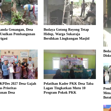
landa Genangan, Desa
Budaya Gotong Royong Tetap
 Usulkan Pembangunan
Hidup, Warga Sukaraja
igasi
Bersihkan Lingkungan Masjid
Beda
Disk
KPDes 2027 Desa Gajah
Pelatihan Kader PKK Desa Taba
s Prioritas
Lagan Tingkatkan Mutu 10
Pemk
nan Desa
Program Pokok PKK
Mena
Boto
Kale
Nasi