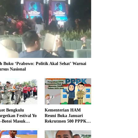
h Buku ‘Prabowo: Politik Akal Sehat’ Warnai
ursus Nasional
ot Bengkulu
Kementerian HAM
rgetkan Festival Yo
Resmi Buka Januari
i-Botoi Masuk
Rekrutmen 500 PPPK,
nder Agenda
Formasi dan 5 Jabatan
onal