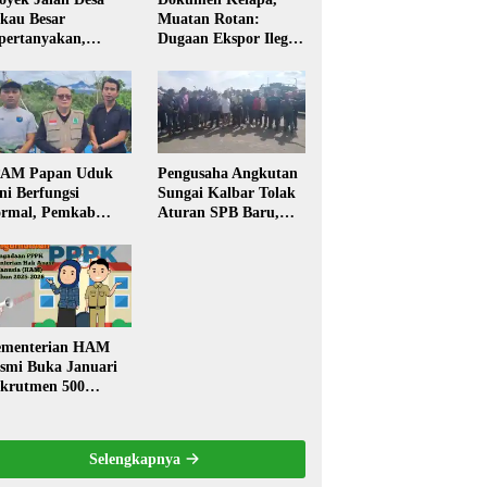
kau Besar
Muatan Rotan:
pertanyakan,
Dugaan Ekspor Ilegal
rga Soroti Kualitas
Memicu Sorotan
n Transparansi
Publik Kalbar
laksanaan
embangunan
PAM Papan Uduk
Pengusaha Angkutan
ni Berfungsi
Sungai Kalbar Tolak
rmal, Pemkab
Aturan SPB Baru,
ngkayang:
Dinilai Ancam
stribusi Air Bersih
Transportasi
ncar ke Rumah
Pedalaman
arga
menterian HAM
smi Buka Januari
krutmen 500
PK, Formasi dan 5
batan
Selengkapnya