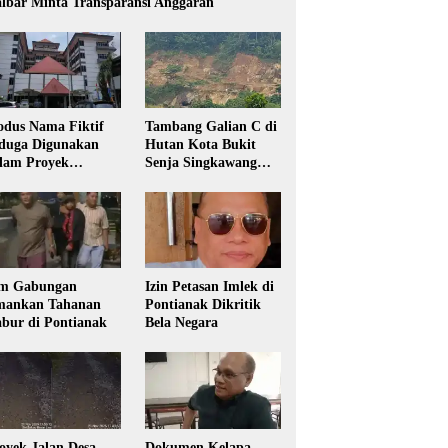
lbar Minta Transparansi Anggaran
dus Nama Fiktif
Tambang Galian C di
duga Digunakan
Hutan Kota Bukit
lam Proyek
Senja Singkawang
sdikbud Kalbar
Diduga Tanpa Izin
m Gabungan
Izin Petasan Imlek di
ankan Tahanan
Pontianak Dikritik
bur di Pontianak
Bela Negara
oyek Jalan Desa
Dokumen Kelapa,