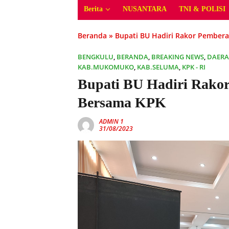
Berita
NUSANTARA
TNI & POLISI
Beranda
»
Bupati BU Hadiri Rakor Pember
BENGKULU
,
BERANDA
,
BREAKING NEWS
,
DAER
KAB.MUKOMUKO
,
KAB.SELUMA
,
KPK - RI
Bupati BU Hadiri Rako
Bersama KPK
ADMIN 1
31/08/2023