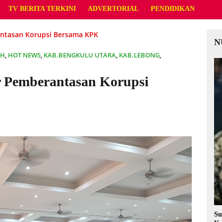
TV BERITA TERKINI
ADVERTORIAL
PENDIDIKAN
antasan Korupsi Bersama KPK
N
AH
,
HOT NEWS
,
KAB.BENGKULU UTARA
,
KAB.LEBONG
,
r Pemberantasan Korupsi
Su