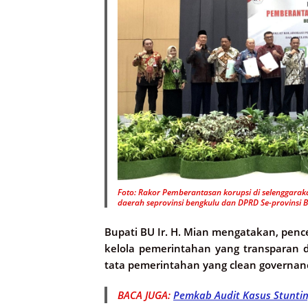
Foto: Rakor Pemberantasan korupsi di selenggaraka
daerah seprovinsi bengkulu dan DPRD Se-provinsi B
Bupati BU Ir. H. Mian mengatakan, penc
kelola pemerintahan yang transparan
tata pemerintahan yang clean governan
BACA JUGA:
Pemkab Audit Kasus Stunti