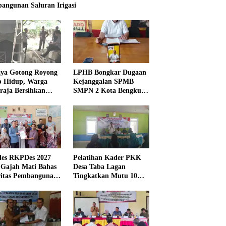
angunan Saluran Irigasi
ya Gotong Royong
LPHB Bongkar Dugaan
p Hidup, Warga
Kejanggalan SPMB
raja Bersihkan
SMPN 2 Kota Bengkulu,
kungan Masjid
Minta Audit
Menyeluruh
es RKPDes 2027
Pelatihan Kader PKK
 Gajah Mati Bahas
Desa Taba Lagan
ritas Pembangunan
Tingkatkan Mutu 10
Program Pokok PKK