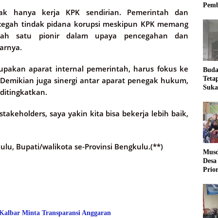
Pemb
ak hanya kerja KPK sendirian. Pemerintah dan
cegah tindak pidana korupsi meskipun KPK memang
lah satu pionir dalam upaya pencegahan dan
arnya.
upakan aparat internal pemerintah, harus fokus ke
Buda
Teta
 Demikian juga sinergi antar aparat penegak hukum,
Suka
 ditingkatkan.
Ling
akeholders, saya yakin kita bisa bekerja lebih baik,
ulu, Bupati/walikota se-Provinsi Bengkulu.(**)
Musd
Desa
Prio
Desa
 Kalbar Minta Transparansi Anggaran