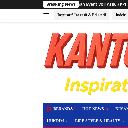
Langsung
an Rumah Event Voli Asia, FPPI Kalbar Minta Transparansi Angga
Breaking News
ke
konten
Inspiratif, Inovatif & Edukatif
Indeks
tutup
BERANDA
HOT NEWS
NUSA
HUKRIM
LIFE STYLE & HEALTY