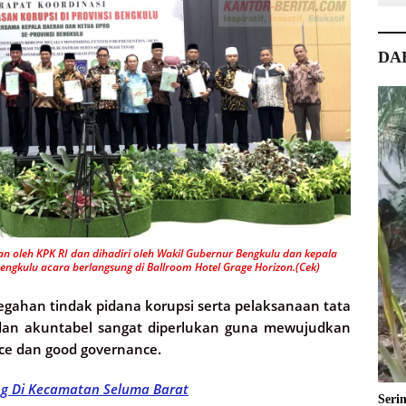
DA
n oleh KPK RI dan dihadiri oleh Wakil Gubernur Bengkulu dan kepala
engkulu acara berlangsung di Ballroom Hotel Grage Horizon.(Cek)
egahan tindak pidana korupsi serta pelaksanaan tata
 dan akuntabel sangat diperlukan guna mewujudkan
ce dan good governance.
ng Di Kecamatan Seluma Barat
Seri