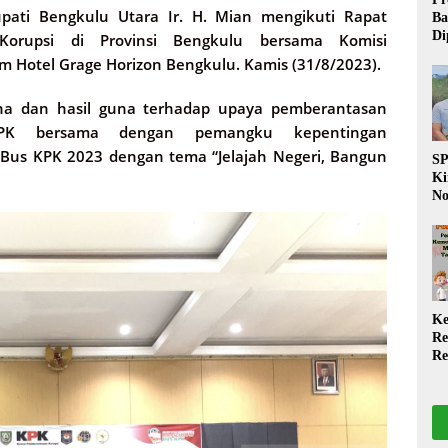
ati Bengkulu Utara Ir. H. Mian mengikuti Rapat
Ba
Di
 Korupsi di Provinsi Bengkulu bersama Komisi
Wa
om Hotel Grage Horizon Bengkulu. Kamis (31/8/2023).
da
Pe
a dan hasil guna terhadap upaya pemberantasan
P
 KPK bersama dengan pemangku kepentingan
Bus KPK 2023 dengan tema “Jelajah Negeri, Bangun
S
Ki
No
Be
Di
La
W
Ke
Re
Re
PP
Ja