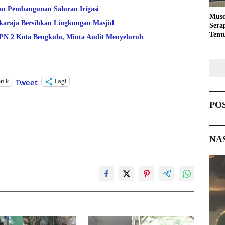
an Pembangunan Saluran Irigasi
Musd
araja Bersihkan Lingkungan Masjid
Sera
Tent
 2 Kota Bengkulu, Minta Audit Menyeluruh
Pemb
onik
Lagi
Tweet
PO
NA