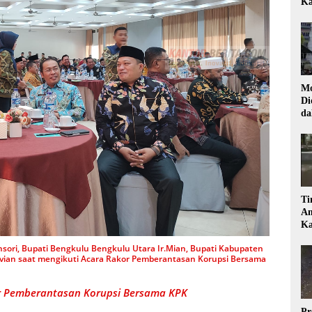
Ka
Mo
Di
da
Di
Ti
Am
Ka
nsori, Bupati Bengkulu Bengkulu Utara Ir.Mian, Bupati Kabupaten
ian saat mengikuti Acara Rakor Pemberantasan Korupsi Bersama
or Pemberantasan Korupsi Bersama KPK
Pr