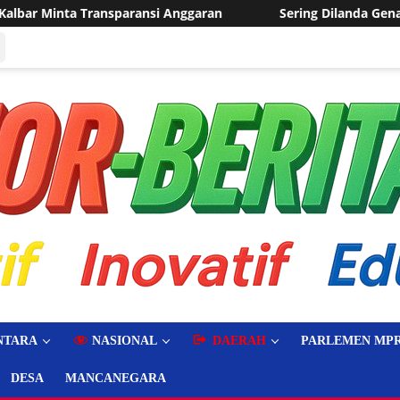
ran
Sering Dilanda Genangan, Desa Sukaraja Usulkan Pe
NTARA
NASIONAL
DAERAH
PARLEMEN MPR
DESA
MANCANEGARA