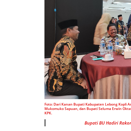
Foto: Dari Kanan Bupati Kabupaten Lebong Kopli A
Mukomuko Sapuan, dan Bupati Seluma Erwin Oktav
KPK.
Bupati BU Hadiri Rak