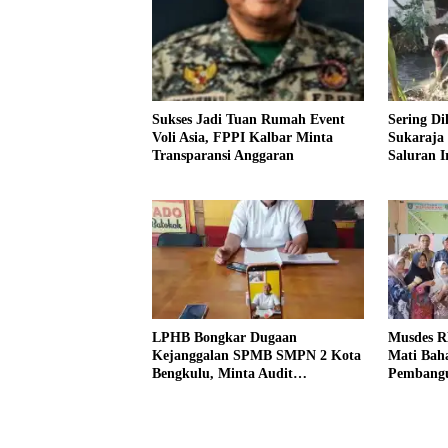
Sukses Jadi Tuan Rumah Event
Sering Di
Voli Asia, FPPI Kalbar Minta
Sukaraja
Transparansi Anggaran
Saluran Ir
LPHB Bongkar Dugaan
Musdes R
Kejanggalan SPMB SMPN 2 Kota
Mati Baha
Bengkulu, Minta Audit
Pembangu
Menyeluruh