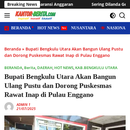
Langsung
 Anggaran
Breaking News
Sering Dilanda Genangan, Desa Sukaraja Usulk
ke
konten
BERANDA
HOT NEWS
NUSANTARA
NASIONAL
Beranda
»
Bupati Bengkulu Utara Akan Bangun Ulang Pustu
dan Dorong Puskesmas Rawat Inap di Pulau Enggano
BERANDA
,
Berita
,
DAERAH
,
HOT NEWS
,
KAB.BENGKULU UTARA
Bupati Bengkulu Utara Akan Bangun
Ulang Pustu dan Dorong Puskesmas
Rawat Inap di Pulau Enggano
ADMIN 1
21/07/2025