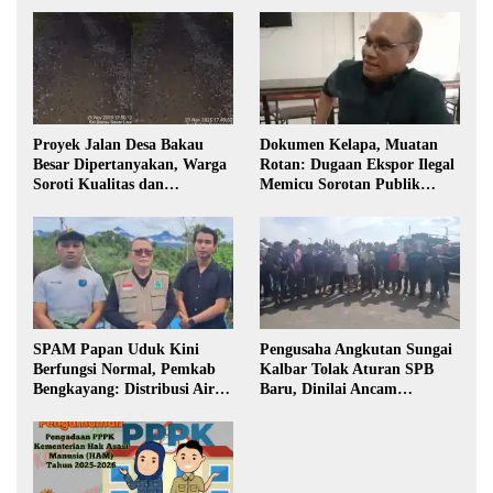
Proyek Jalan Desa Bakau
Dokumen Kelapa, Muatan
Besar Dipertanyakan, Warga
Rotan: Dugaan Ekspor Ilegal
Soroti Kualitas dan
Memicu Sorotan Publik
Transparansi Pelaksanaan
Kalbar
Pembangunan
SPAM Papan Uduk Kini
Pengusaha Angkutan Sungai
Berfungsi Normal, Pemkab
Kalbar Tolak Aturan SPB
Bengkayang: Distribusi Air
Baru, Dinilai Ancam
Bersih Lancar ke Rumah
Transportasi Pedalaman
Warga