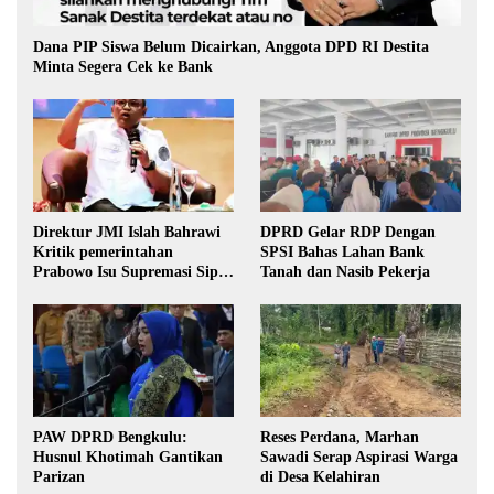
Dana PIP Siswa Belum Dicairkan, Anggota DPD RI Destita
Minta Segera Cek ke Bank
Direktur JMI Islah Bahrawi
DPRD Gelar RDP Dengan
Kritik pemerintahan
SPSI Bahas Lahan Bank
Prabowo Isu Supremasi Sipil,
Tanah dan Nasib Pekerja
Militerisasi, dan Wacana
Pilkada oleh DPRD
PAW DPRD Bengkulu:
Reses Perdana, Marhan
Husnul Khotimah Gantikan
Sawadi Serap Aspirasi Warga
Parizan
di Desa Kelahiran