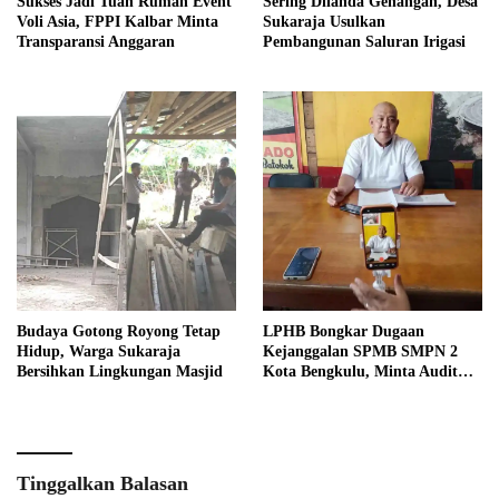
Sukses Jadi Tuan Rumah Event
Sering Dilanda Genangan, Desa
Voli Asia, FPPI Kalbar Minta
Sukaraja Usulkan
Transparansi Anggaran
Pembangunan Saluran Irigasi
Budaya Gotong Royong Tetap
LPHB Bongkar Dugaan
Hidup, Warga Sukaraja
Kejanggalan SPMB SMPN 2
Bersihkan Lingkungan Masjid
Kota Bengkulu, Minta Audit
Menyeluruh
Tinggalkan Balasan