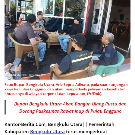
Foto: Bupati Bengkulu Utara, Arie Septia Adinata, pada saat kunjungan
kerja ke Pulau Enggano, dan akan memperbaiki pelayanan kesehatan,
khususnya di wilayah terpencil dan kepulauan, (Ft/Dok).
Bupati Bengkulu Utara Akan Bangun Ulang Pustu dan
Dorong Puskesmas Rawat Inap di Pulau Enggano
Kantor-Berita.Com, Bengkulu Utara||
Pemerintah
Kabupaten
Bengkulu Utara
terus memperkuat