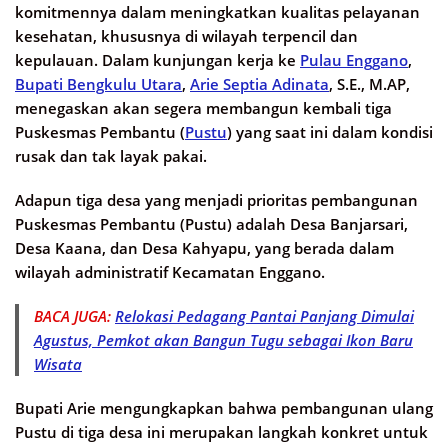
komitmennya dalam meningkatkan kualitas pelayanan
kesehatan, khususnya di wilayah terpencil dan
kepulauan. Dalam kunjungan kerja ke
Pulau Enggano
,
Bupati Bengkulu Utara
,
Arie Septia Adinata
, S.E., M.AP,
menegaskan akan segera membangun kembali tiga
Puskesmas Pembantu (
Pustu
) yang saat ini dalam kondisi
rusak dan tak layak pakai.
Adapun tiga desa yang menjadi prioritas pembangunan
Puskesmas Pembantu (Pustu) adalah Desa Banjarsari,
Desa Kaana, dan Desa Kahyapu, yang berada dalam
wilayah administratif Kecamatan Enggano.
BACA JUGA:
Relokasi Pedagang Pantai Panjang Dimulai
Agustus, Pemkot akan Bangun Tugu sebagai Ikon Baru
Wisata
Bupati Arie mengungkapkan bahwa pembangunan ulang
Pustu di tiga desa ini merupakan langkah konkret untuk