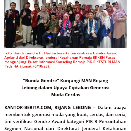
Foto: Bunda Gendre Hj. Hartini beserta tim verifikasi Gendre Award
Aprianti dari Direktorat Jenderal Ketahanan Remaja BKKBN Pusat
mengunjungi Pusat Informasi Konseling Remaja PIK-R KESTURI MAN
Pada HAri jumat, (6/10/23).
“Bunda Gendre” Kunjungi MAN Rejang
Lebong dalam Upaya Ciptakan Generasi
Muda Cerdas
KANTOR-BERITA.COM, REJANG LEBONG –
Dalam upaya
membentuk generasi muda yang kuat, cerdas, dan ceria,
tim verifikasi Gendre Award kategori PIK-R Percontohan
Segmen Nasional dari Direktorat Jenderal Ketahanan