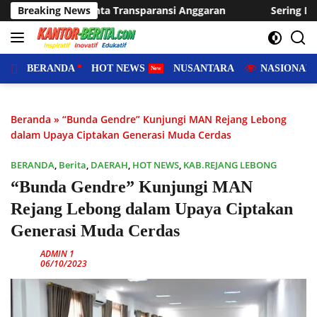
Langsung
 Anggaran
Breaking News
Sering Dilanda Genangan, Desa Sukaraja Usul
ke
konten
BERANDA
HOT NEWS
NUSANTARA
NASIONAL
Beranda
»
“Bunda Gendre” Kunjungi MAN Rejang Lebong
dalam Upaya Ciptakan Generasi Muda Cerdas
BERANDA
,
Berita
,
DAERAH
,
HOT NEWS
,
KAB.REJANG LEBONG
“Bunda Gendre” Kunjungi MAN
Rejang Lebong dalam Upaya Ciptakan
Generasi Muda Cerdas
ADMIN 1
06/10/2023