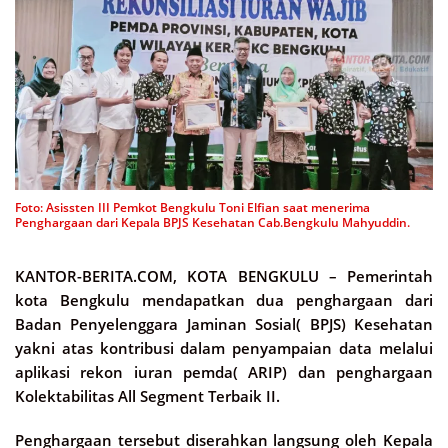
Foto: Asissten III Pemkot Bengkulu Toni Elfian saat menerima
Penghargaan dari Kepala BPJS Kesehatan Cab.Bengkulu Mahyuddin.
KANTOR-BERITA.COM, KOTA BENGKULU –
Pemerintah
kota Bengkulu mendapatkan dua penghargaan dari
Badan Penyelenggara Jaminan Sosial( BPJS) Kesehatan
yakni atas kontribusi dalam penyampaian data melalui
aplikasi rekon iuran pemda( ARIP) dan penghargaan
Kolektabilitas All Segment Terbaik II.
Penghargaan tersebut diserahkan langsung oleh Kepala