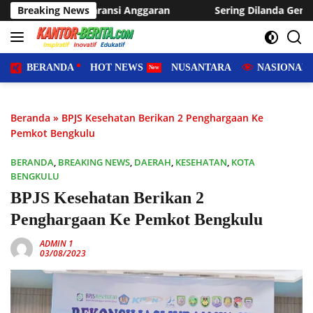
Langsung
Anggaran
Breaking News
Sering Dilanda Genangan, Desa Sukaraja Usulk
ke
konten
BERANDA
HOT NEWS
NUSANTARA
NASIONAL
Beranda
»
BPJS Kesehatan Berikan 2 Penghargaan Ke
Pemkot Bengkulu
BERANDA
,
BREAKING NEWS
,
DAERAH
,
KESEHATAN
,
KOTA
BENGKULU
BPJS Kesehatan Berikan 2
Penghargaan Ke Pemkot Bengkulu
ADMIN 1
03/08/2023