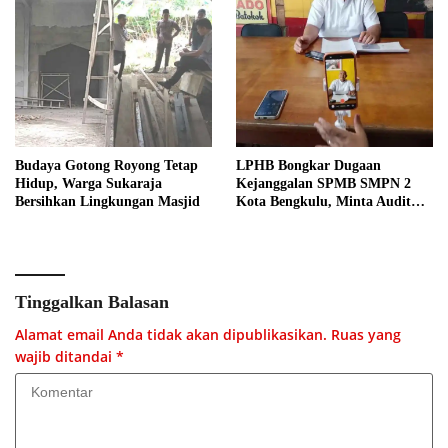
Budaya Gotong Royong Tetap
LPHB Bongkar Dugaan
Hidup, Warga Sukaraja
Kejanggalan SPMB SMPN 2
Bersihkan Lingkungan Masjid
Kota Bengkulu, Minta Audit
Menyeluruh
Tinggalkan Balasan
Alamat email Anda tidak akan dipublikasikan.
Ruas yang
wajib ditandai
*