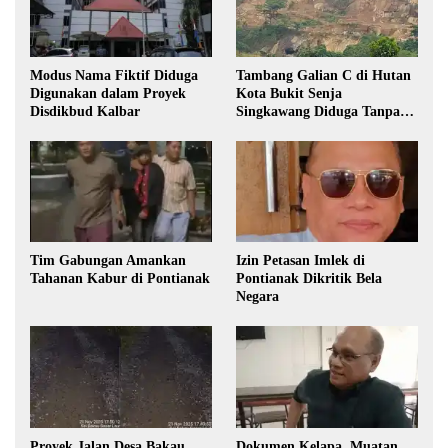
Modus Nama Fiktif Diduga
Tambang Galian C di Hutan
Digunakan dalam Proyek
Kota Bukit Senja
Disdikbud Kalbar
Singkawang Diduga Tanpa
Izin
Tim Gabungan Amankan
Izin Petasan Imlek di
Tahanan Kabur di Pontianak
Pontianak Dikritik Bela
Negara
Proyek Jalan Desa Bakau
Dokumen Kelapa, Muatan