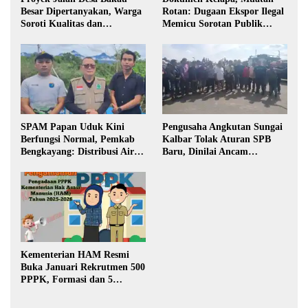
Besar Dipertanyakan, Warga
Rotan: Dugaan Ekspor Ilegal
Soroti Kualitas dan
Memicu Sorotan Publik
Transparansi Pelaksanaan
Kalbar
Pembangunan
SPAM Papan Uduk Kini
Pengusaha Angkutan Sungai
Berfungsi Normal, Pemkab
Kalbar Tolak Aturan SPB
Bengkayang: Distribusi Air
Baru, Dinilai Ancam
Bersih Lancar ke Rumah
Transportasi Pedalaman
Warga
Kementerian HAM Resmi
Buka Januari Rekrutmen 500
PPPK, Formasi dan 5
Jabatan