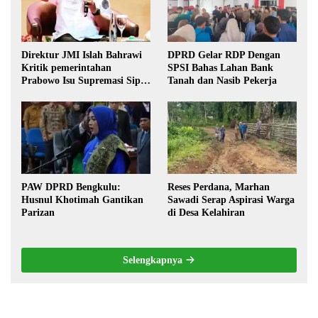
Direktur JMI Islah Bahrawi
DPRD Gelar RDP Dengan
Kritik pemerintahan
SPSI Bahas Lahan Bank
Prabowo Isu Supremasi Sipil,
Tanah dan Nasib Pekerja
Militerisasi, dan Wacana
Pilkada oleh DPRD
PAW DPRD Bengkulu:
Reses Perdana, Marhan
Husnul Khotimah Gantikan
Sawadi Serap Aspirasi Warga
Parizan
di Desa Kelahiran
Selengkapnya