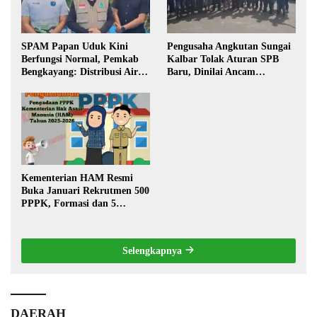
SPAM Papan Uduk Kini
Pengusaha Angkutan Sungai
Berfungsi Normal, Pemkab
Kalbar Tolak Aturan SPB
Bengkayang: Distribusi Air
Baru, Dinilai Ancam
Bersih Lancar ke Rumah
Transportasi Pedalaman
Warga
Kementerian HAM Resmi
Buka Januari Rekrutmen 500
PPPK, Formasi dan 5
Jabatan
Selengkapnya
DAERAH