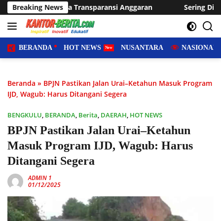
Langsung
nsparansi Anggaran
Breaking News
Sering Dilanda Genangan, Desa Suka
ke
konten
BERANDA
HOT NEWS
NUSANTARA
NASIONAL
Beranda
»
BPJN Pastikan Jalan Urai–Ketahun Masuk Program
IJD, Wagub: Harus Ditangani Segera
BENGKULU
,
BERANDA
,
Berita
,
DAERAH
,
HOT NEWS
BPJN Pastikan Jalan Urai–Ketahun
Masuk Program IJD, Wagub: Harus
Ditangani Segera
ADMIN 1
01/12/2025