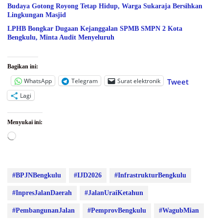
Budaya Gotong Royong Tetap Hidup, Warga Sukaraja Bersihkan
Lingkungan Masjid
LPHB Bongkar Dugaan Kejanggalan SPMB SMPN 2 Kota
Bengkulu, Minta Audit Menyeluruh
Bagikan ini:
WhatsApp
Telegram
Surat elektronik
Tweet
Lagi
Menyukai ini:
Memuat...
#BPJNBengkulu
#IJD2026
#InfrastrukturBengkulu
#InpresJalanDaerah
#JalanUraiKetahun
#PembangunanJalan
#PemprovBengkulu
#WagubMian