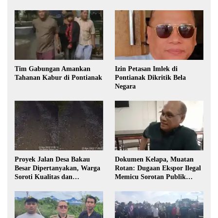
Izin
Tim Gabungan Amankan
Izin Petasan Imlek di
Tahanan Kabur di Pontianak
Pontianak Dikritik Bela
Negara
Proyek Jalan Desa Bakau
Dokumen Kelapa, Muatan
Besar Dipertanyakan, Warga
Rotan: Dugaan Ekspor Ilegal
Soroti Kualitas dan
Memicu Sorotan Publik
Transparansi Pelaksanaan
Kalbar
Pembangunan