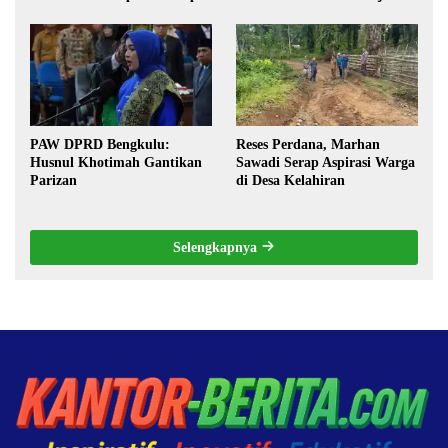
Militerisasi, dan Wacana
Pilkada oleh DPRD
PAW DPRD Bengkulu:
Reses Perdana, Marhan
Husnul Khotimah Gantikan
Sawadi Serap Aspirasi Warga
Parizan
di Desa Kelahiran
Selengkapnya