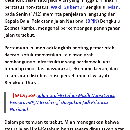
Ketahun, salah satu jalur vital yang hingga kini masih
berstatus non-status.
Wakil Gubernur
Bengkulu,
Mian
,
pada Senin (1/12) meminta penjelasan langsung dari
Kepala Balai Pelaksana Jalan Nasional (
BPJN
) Bengkulu,
Zepnat Kambu, mengenai perkembangan penanganan
jalan tersebut.
Pertemuan ini menjadi langkah penting pemerintah
daerah untuk memastikan kejelasan arah
pembangunan infrastruktur yang berdampak luas
terhadap mobilitas masyarakat, ekonomi daerah, dan
kelancaran distribusi hasil perkebunan di wilayah
Bengkulu Utara.
||BACA JUGA:
Jalan Urai–Ketahun Masih Non-Status,
Pemprov-BPJN Bersinergi Upayakan Jadi Prioritas
Nasional
Dalam pertemuan tersebut, Mian menegaskan bahwa
status Jalan Urai–Ketahun harus segera diputuskan agar