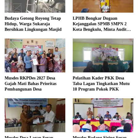
Budaya Gotong Royong Tetap
LPHB Bongkar Dugaan
Hidup, Warga Sukaraja
Kejanggalan SPMB SMPN 2
Bersihkan Lingkungan Masjid
Kota Bengkulu, Minta Audit
Menyeluruh
Musdes RKPDes 2027 Desa
Pelatihan Kader PKK Desa
Gajah Mati Bahas Prioritas
Taba Lagan Tingkatkan Mutu
Pembangunan Desa
10 Program Pokok PKK
Musdes Desa Lagan Serap
Musdes Padang Siring Serap