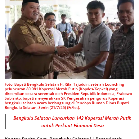
Foto: Bupati Bengkulu Selatan H. Rifai Tajuddin, setelah Lounching
peluncuran 80.081 Koperasi Merah Putih (Kopdes/Kopkel) yang
diresmikan secara serentak oleh Presiden Republik Indonesia, Prabowo
Subianto, bupati menyerahkan SK Pengesahan pengurus Koperasi
bengkulu selatan acara berlangsung di Pendopo Rumah Dinas Bupati
Bengkulu Selatan, Senin (21/7/25) (Ft/Ist).
Bengkulu Selatan Luncurkan 142 Koperasi Merah Putih
untuk Perkuat Ekonomi Desa
Kantor-Berita.Com, Bengkulu Selatan||
Pemerintah