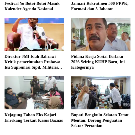
Festival Yo Botoi-Botoi Masuk
Januari Rekrutmen 500 PPPK,
Kalender Agenda Nasional
Formasi dan 5 Jabatan
Direktur JMI Islah Bahrawi
Pidana Kerja Sosial Berlaku
Kritik pemerintahan Prabowo
2026 Seiring KUHP Baru, Ini
Isu Supremasi Sipil, Militerisasi,
Kategorinya
dan Wacana Pilkada oleh
DPRD
Kejagung Tahan Eks Kajari
Bupati Bengkulu Selatan Temui
Enrekang Terkait Kasus Baznas
Mentan, Dorong Penguatan
Sektor Pertanian