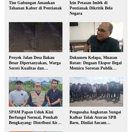
Tim Gabungan Amankan
Izin Petasan Imlek di
Tahanan Kabur di Pontianak
Pontianak Dikritik Bela
Negara
Proyek Jalan Desa Bakau
Dokumen Kelapa, Muatan
Besar Dipertanyakan, Warga
Rotan: Dugaan Ekspor Ilegal
Soroti Kualitas dan
Memicu Sorotan Publik
Transparansi Pelaksanaan
Kalbar
Pembangunan
SPAM Papan Uduk Kini
Pengusaha Angkutan Sungai
Berfungsi Normal, Pemkab
Kalbar Tolak Aturan SPB
Bengkayang: Distribusi Air
Baru, Dinilai Ancam
Bersih Lancar ke Rumah
Transportasi Pedalaman