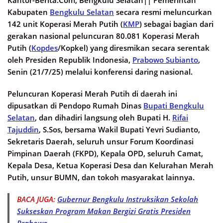
Kabupaten
Bengkulu Selatan
secara resmi meluncurkan
142 unit Koperasi Merah Putih (
KMP
) sebagai bagian dari
gerakan nasional peluncuran 80.081 Koperasi Merah
Putih (
Kopdes
/Kopkel) yang diresmikan secara serentak
oleh Presiden Republik Indonesia,
Prabowo Subianto
,
Senin (21/7/25) melalui konferensi daring nasional.
Peluncuran Koperasi Merah Putih di daerah ini
dipusatkan di Pendopo Rumah Dinas
Bupati Bengkulu
Selatan
, dan dihadiri langsung oleh Bupati H.
Rifai
Tajuddin
, S.Sos, bersama Wakil Bupati Yevri Sudianto,
Sekretaris Daerah, seluruh unsur Forum Koordinasi
Pimpinan Daerah (FKPD), Kepala OPD, seluruh Camat,
Kepala Desa, Ketua Koperasi Desa dan Kelurahan Merah
Putih, unsur BUMN, dan tokoh masyarakat lainnya.
BACA JUGA:
Gubernur Bengkulu Instruksikan Sekolah
Sukseskan Program Makan Bergizi Gratis Presiden
Prabowo