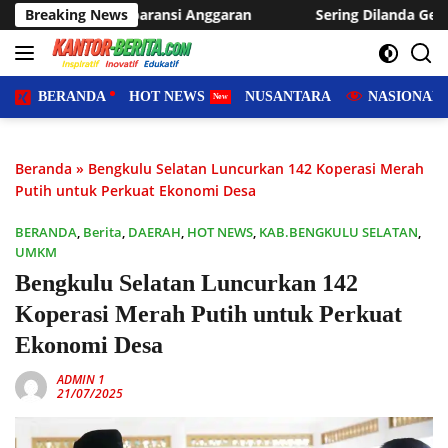
Langsung
 Anggaran
Breaking News
Sering Dilanda Genangan, Desa Sukaraja Usul
ke
konten
BERANDA
HOT NEWS
NUSANTARA
NASIONAL
Beranda
»
Bengkulu Selatan Luncurkan 142 Koperasi Merah
Putih untuk Perkuat Ekonomi Desa
BERANDA
,
Berita
,
DAERAH
,
HOT NEWS
,
KAB.BENGKULU SELATAN
,
UMKM
Bengkulu Selatan Luncurkan 142
Koperasi Merah Putih untuk Perkuat
Ekonomi Desa
ADMIN 1
21/07/2025