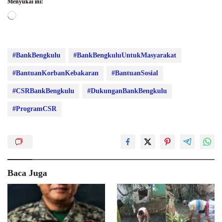
Menyukai ini:
Memuat...
#BankBengkulu
#BankBengkuluUntukMasyarakat
#BantuanKorbanKebakaran
#BantuanSosial
#CSRBankBengkulu
#DukunganBankBengkulu
#ProgramCSR
Baca Juga