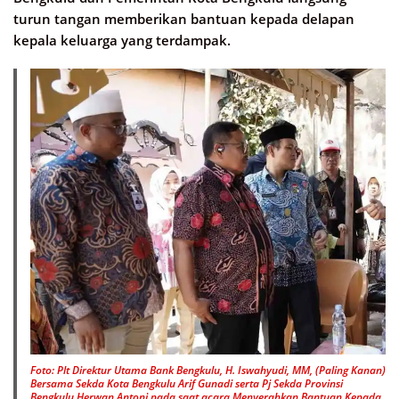
turun tangan memberikan bantuan kepada delapan
kepala keluarga yang terdampak.
Foto: Plt Direktur Utama Bank Bengkulu, H. Iswahyudi, MM, (Paling Kanan)
Bersama Sekda Kota Bengkulu Arif Gunadi serta Pj Sekda Provinsi
Bengkulu Herwan Antoni pada saat acara Menyerahkan Bantuan Kepada