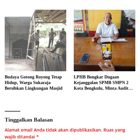
Budaya Gotong Royong Tetap
LPHB Bongkar Dugaan
Hidup, Warga Sukaraja
Kejanggalan SPMB SMPN 2
Bersihkan Lingkungan Masjid
Kota Bengkulu, Minta Audit
Menyeluruh
Tinggalkan Balasan
Alamat email Anda tidak akan dipublikasikan.
Ruas yang
wajib ditandai
*