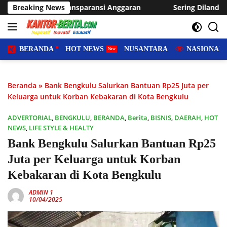
Langsung
nsi Anggaran
Breaking News
Sering Dilanda Genangan, Desa Sukaraja U
ke
konten
BERANDA
HOT NEWS
NUSANTARA
NASIONAL
Beranda
»
Bank Bengkulu Salurkan Bantuan Rp25 Juta per
Keluarga untuk Korban Kebakaran di Kota Bengkulu
ADVERTORIAL
,
BENGKULU
,
BERANDA
,
Berita
,
BISNIS
,
DAERAH
,
HOT
NEWS
,
LIFE STYLE & HEALTY
Bank Bengkulu Salurkan Bantuan Rp25
Juta per Keluarga untuk Korban
Kebakaran di Kota Bengkulu
ADMIN 1
10/04/2025