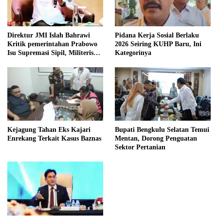
Direktur JMI Islah Bahrawi
Pidana Kerja Sosial Berlaku
Kritik pemerintahan Prabowo
2026 Seiring KUHP Baru, Ini
Isu Supremasi Sipil, Militerisasi,
Kategorinya
dan Wacana Pilkada oleh
DPRD
Kejagung Tahan Eks Kajari
Bupati Bengkulu Selatan Temui
Enrekang Terkait Kasus Baznas
Mentan, Dorong Penguatan
Sektor Pertanian