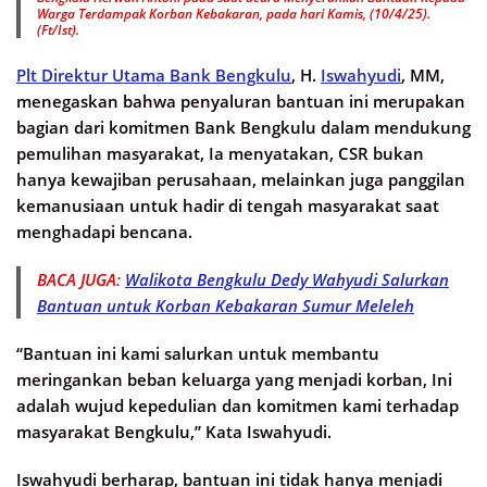
Warga Terdampak Korban Kebakaran, pada hari Kamis, (10/4/25).
(Ft/Ist).
Plt Direktur Utama Bank Bengkulu
, H.
Iswahyudi
, MM,
menegaskan bahwa penyaluran bantuan ini merupakan
bagian dari komitmen Bank Bengkulu dalam mendukung
pemulihan masyarakat, Ia menyatakan, CSR bukan
hanya kewajiban perusahaan, melainkan juga panggilan
kemanusiaan untuk hadir di tengah masyarakat saat
menghadapi bencana.
BACA JUGA:
Walikota Bengkulu Dedy Wahyudi Salurkan
Bantuan untuk Korban Kebakaran Sumur Meleleh
“Bantuan ini kami salurkan untuk membantu
meringankan beban keluarga yang menjadi korban, Ini
adalah wujud kepedulian dan komitmen kami terhadap
masyarakat Bengkulu,” Kata Iswahyudi.
Iswahyudi berharap, bantuan ini tidak hanya menjadi