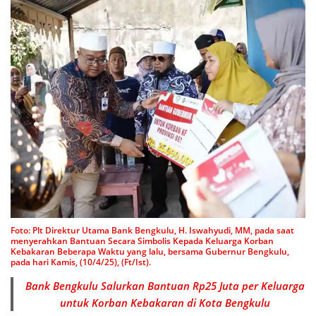
Foto: Plt Direktur Utama Bank Bengkulu, H. Iswahyudi, MM, pada saat
menyerahkan Bantuan Secara Simbolis Kepada Keluarga Korban
Kebakaran Beberapa Waktu yang lalu, bersama Gubernur Bengkulu,
pada hari Kamis, (10/4/25), (Ft/Ist).
Bank Bengkulu Salurkan Bantuan Rp25 Juta per Keluarga
untuk Korban Kebakaran di Kota Bengkulu