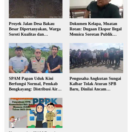
Proyek Jalan Desa Bakau
Dokumen Kelapa, Muatan
Besar Dipertanyakan, Warga
Rotan: Dugaan Ekspor Ilegal
Soroti Kualitas dan
Memicu Sorotan Publik
Transparansi Pelaksanaan
Kalbar
Pembangunan
SPAM Papan Uduk Kini
Pengusaha Angkutan Sungai
Berfungsi Normal, Pemkab
Kalbar Tolak Aturan SPB
Bengkayang: Distribusi Air
Baru, Dinilai Ancam
Bersih Lancar ke Rumah
Transportasi Pedalaman
Warga