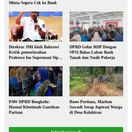
Minta Segera Cek ke Bank
Direktur JMI Islah Bahrawi
DPRD Gelar RDP Dengan
Kritik pemerintahan
SPSI Bahas Lahan Bank
Prabowo Isu Supremasi Sipil,
Tanah dan Nasib Pekerja
Militerisasi, dan Wacana
Pilkada oleh DPRD
PAW DPRD Bengkulu:
Reses Perdana, Marhan
Husnul Khotimah Gantikan
Sawadi Serap Aspirasi Warga
Parizan
di Desa Kelahiran