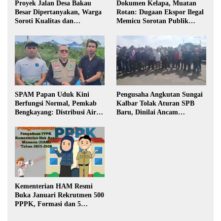
Proyek Jalan Desa Bakau
Dokumen Kelapa, Muatan
Besar Dipertanyakan, Warga
Rotan: Dugaan Ekspor Ilegal
Soroti Kualitas dan
Memicu Sorotan Publik
Transparansi Pelaksanaan
Kalbar
Pembangunan
SPAM Papan Uduk Kini
Pengusaha Angkutan Sungai
Berfungsi Normal, Pemkab
Kalbar Tolak Aturan SPB
Bengkayang: Distribusi Air
Baru, Dinilai Ancam
Bersih Lancar ke Rumah
Transportasi Pedalaman
Warga
Kementerian HAM Resmi
Buka Januari Rekrutmen 500
PPPK, Formasi dan 5
Jabatan