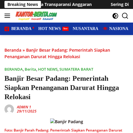
Langsung
nsparansi Anggaran
Breaking News
Sering Dilanda Genangan, Desa Suka
ke
konten
BERANDA
HOT NEWS
NUSANTARA
NASIONAL
Beranda
»
Banjir Besar Padang: Pemerintah Siapkan
Penanganan Darurat Hingga Relokasi
BERANDA
,
Berita
,
HOT NEWS
,
SUMATERA BARAT
Banjir Besar Padang: Pemerintah
Siapkan Penanganan Darurat Hingga
Relokasi
ADMIN 1
29/11/2025
Foto: Banjir Parah Padang: Pemerintah Siapkan Penanganan Darurat