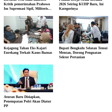
Kritik pemerintahan Prabowo
2026 Seiring KUHP Baru, Ini
Isu Supremasi Sipil, Militerisasi,
Kategorinya
dan Wacana Pilkada oleh
DPRD
Kejagung Tahan Eks Kajari
Bupati Bengkulu Selatan Temui
Enrekang Terkait Kasus Baznas
Mentan, Dorong Penguatan
Sektor Pertanian
Aturan Baru Disiapkan,
Penempatan Polri Akan Diatur
PP