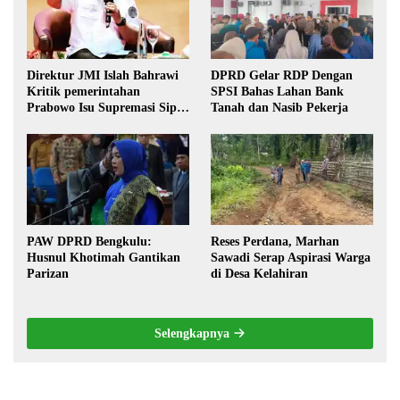
Direktur JMI Islah Bahrawi
DPRD Gelar RDP Dengan
Kritik pemerintahan
SPSI Bahas Lahan Bank
Prabowo Isu Supremasi Sipil,
Tanah dan Nasib Pekerja
Militerisasi, dan Wacana
Pilkada oleh DPRD
PAW DPRD Bengkulu:
Reses Perdana, Marhan
Husnul Khotimah Gantikan
Sawadi Serap Aspirasi Warga
Parizan
di Desa Kelahiran
Selengkapnya