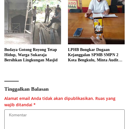
Budaya Gotong Royong Tetap
LPHB Bongkar Dugaan
Hidup, Warga Sukaraja
Kejanggalan SPMB SMPN 2
Bersihkan Lingkungan Masjid
Kota Bengkulu, Minta Audit
Menyeluruh
Tinggalkan Balasan
Alamat email Anda tidak akan dipublikasikan.
Ruas yang
wajib ditandai
*