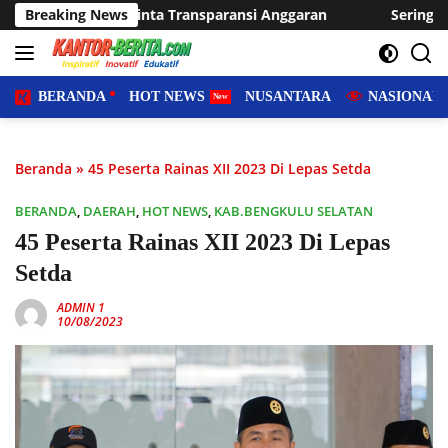
Langsung
ransparansi Anggaran
Breaking News
Sering Dilanda Genangan, Desa Suk
ke
konten
BERANDA
HOT NEWS
NUSANTARA
NASIONAL
Beranda
»
45 Peserta Rainas XII 2023 Di Lepas Setda
BERANDA
,
DAERAH
,
HOT NEWS
,
KAB.BENGKULU SELATAN
45 Peserta Rainas XII 2023 Di Lepas
Setda
ADMIN 1
10/08/2023