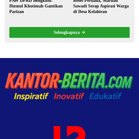
PAW DPRD Bengkulu:
Reses Perdana, Marhan
Husnul Khotimah Gantikan
Sawadi Serap Aspirasi Warga
Parizan
di Desa Kelahiran
Selengkapnya