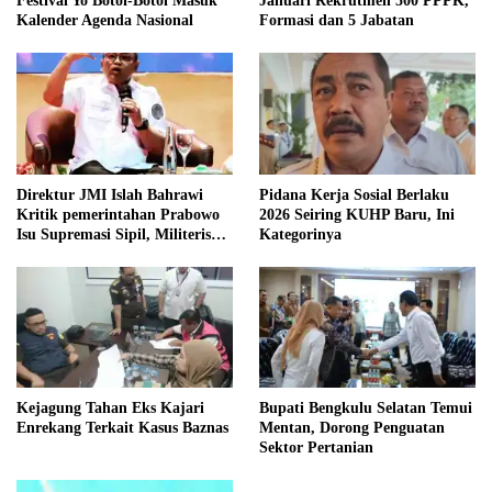
Festival Yo Botoi-Botoi Masuk
Januari Rekrutmen 500 PPPK,
Kalender Agenda Nasional
Formasi dan 5 Jabatan
Direktur JMI Islah Bahrawi
Pidana Kerja Sosial Berlaku
Kritik pemerintahan Prabowo
2026 Seiring KUHP Baru, Ini
Isu Supremasi Sipil, Militerisasi,
Kategorinya
dan Wacana Pilkada oleh
DPRD
Kejagung Tahan Eks Kajari
Bupati Bengkulu Selatan Temui
Enrekang Terkait Kasus Baznas
Mentan, Dorong Penguatan
Sektor Pertanian