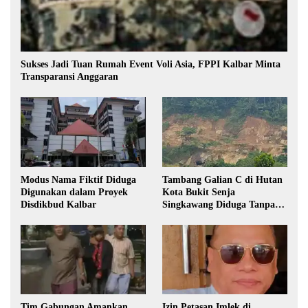
Sukses Jadi Tuan Rumah Event Voli Asia, FPPI Kalbar Minta
Transparansi Anggaran
Modus Nama Fiktif Diduga
Tambang Galian C di Hutan
Digunakan dalam Proyek
Kota Bukit Senja
Disdikbud Kalbar
Singkawang Diduga Tanpa
Izin
Tim Gabungan Amankan
Izin Petasan Imlek di