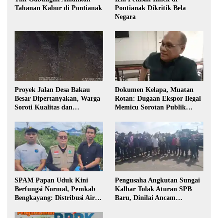
Tahanan Kabur di Pontianak
Pontianak Dikritik Bela
Negara
Proyek Jalan Desa Bakau
Dokumen Kelapa, Muatan
Besar Dipertanyakan, Warga
Rotan: Dugaan Ekspor Ilegal
Soroti Kualitas dan
Memicu Sorotan Publik
Transparansi Pelaksanaan
Kalbar
Pembangunan
SPAM Papan Uduk Kini
Pengusaha Angkutan Sungai
Berfungsi Normal, Pemkab
Kalbar Tolak Aturan SPB
Bengkayang: Distribusi Air
Baru, Dinilai Ancam
Bersih Lancar ke Rumah
Transportasi Pedalaman
Warga