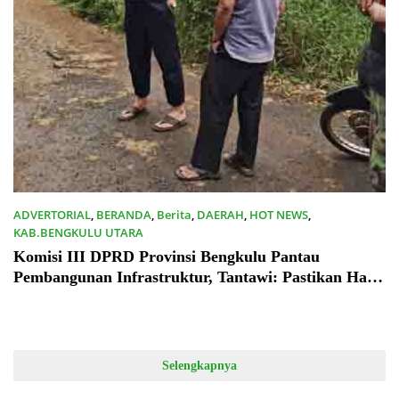
ADVERTORIAL
,
BERANDA
,
Berita
,
DAERAH
,
HOT NEWS
,
KAB.BENGKULU UTARA
30/09/2023
Komisi III DPRD Provinsi Bengkulu Pantau
Pembangunan Infrastruktur, Tantawi: Pastikan Hasil
Pekerjaan Berjalan Baik
Selengkapnya