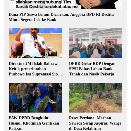
Dana PIP Siswa Belum Dicairkan, Anggota DPD RI Destita
Minta Segera Cek ke Bank
Direktur JMI Islah Bahrawi
DPRD Gelar RDP Dengan
Kritik pemerintahan
SPSI Bahas Lahan Bank
Prabowo Isu Supremasi Sipil,
Tanah dan Nasib Pekerja
Militerisasi, dan Wacana
Pilkada oleh DPRD
PAW DPRD Bengkulu:
Reses Perdana, Marhan
Husnul Khotimah Gantikan
Sawadi Serap Aspirasi Warga
Parizan
di Desa Kelahiran