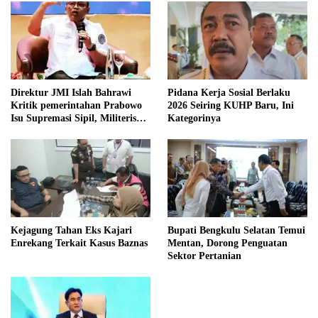
Direktur JMI Islah Bahrawi
Pidana Kerja Sosial Berlaku
Kritik pemerintahan Prabowo
2026 Seiring KUHP Baru, Ini
Isu Supremasi Sipil, Militerisasi,
Kategorinya
dan Wacana Pilkada oleh
DPRD
Kejagung Tahan Eks Kajari
Bupati Bengkulu Selatan Temui
Enrekang Terkait Kasus Baznas
Mentan, Dorong Penguatan
Sektor Pertanian