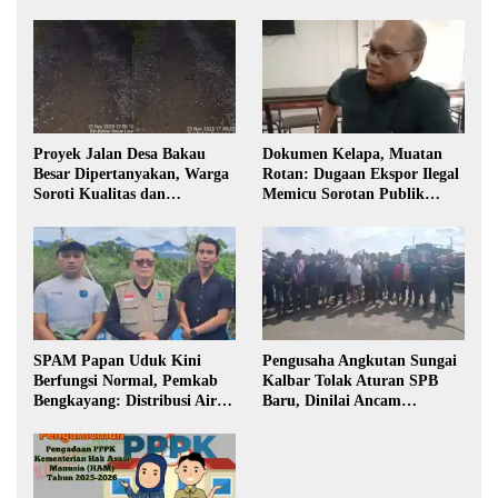
Proyek Jalan Desa Bakau
Dokumen Kelapa, Muatan
Besar Dipertanyakan, Warga
Rotan: Dugaan Ekspor Ilegal
Soroti Kualitas dan
Memicu Sorotan Publik
Transparansi Pelaksanaan
Kalbar
Pembangunan
SPAM Papan Uduk Kini
Pengusaha Angkutan Sungai
Berfungsi Normal, Pemkab
Kalbar Tolak Aturan SPB
Bengkayang: Distribusi Air
Baru, Dinilai Ancam
Bersih Lancar ke Rumah
Transportasi Pedalaman
Warga