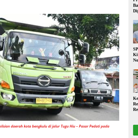
Ba
Di
Wa
da
Pe
P
S
Ki
No
Be
Di
La
W
Ke
Re
Re
PP
Ja
sian daerah kota bengkulu di jalur Tugu Hiu – Pasar Pedati pada