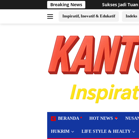
Langsung
Sukses Jadi Tuan Rumah Event Voli Asia, FPPI Kalbar
Breaking News
ke
konten
Inspiratif, Inovatif & Edukatif
Indeks
tutup
BERANDA
HOT NEWS
NUSA
HUKRIM
LIFE STYLE & HEALTY