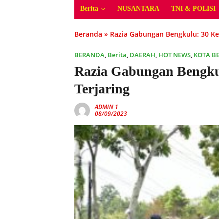
Berita
NUSANTARA
TNI & POLISI
Beranda
»
Razia Gabungan Bengkulu: 30 Ke
BERANDA
,
Berita
,
DAERAH
,
HOT NEWS
,
KOTA B
Razia Gabungan Bengku
Terjaring
ADMIN 1
08/09/2023