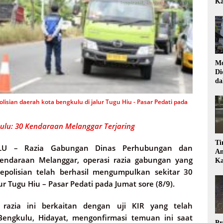
Ka
Mo
Di
da
Di
sian daerah kota bengkulu di jalur Tugu Hiu - Pasar Pedati pada
lu: 30 Kendaraan Melanggar Terjaring
Ti
LU –
Razia Gabungan Dinas Perhubungan dan
Am
ndaraan Melanggar, operasi razia gabungan yang
Ka
polisian telah berhasil mengumpulkan sekitar 30
r Tugu Hiu – Pasar Pedati pada Jumat sore (8/9).
razia ini berkaitan dengan uji KIR yang telah
engkulu, Hidayat, mengonfirmasi temuan ini saat
Pr