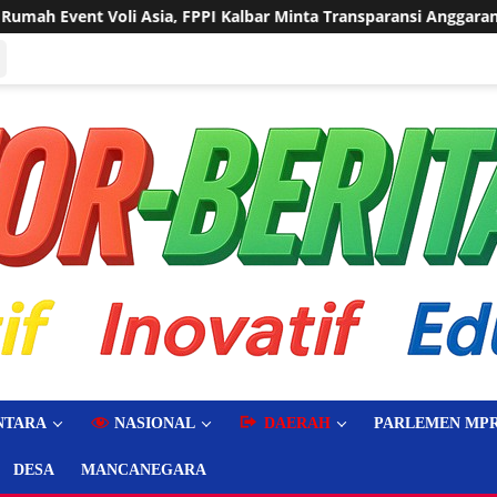
 Minta Transparansi Anggaran
Sering Dilanda Genangan, 
NTARA
NASIONAL
DAERAH
PARLEMEN MPR
DESA
MANCANEGARA