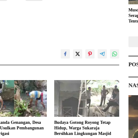
Musd
Sera
Tent
Pemb
PO
NA
landa Genangan, Desa
Budaya Gotong Royong Tetap
 Usulkan Pembangunan
Hidup, Warga Sukaraja
igasi
Bersihkan Lingkungan Masjid