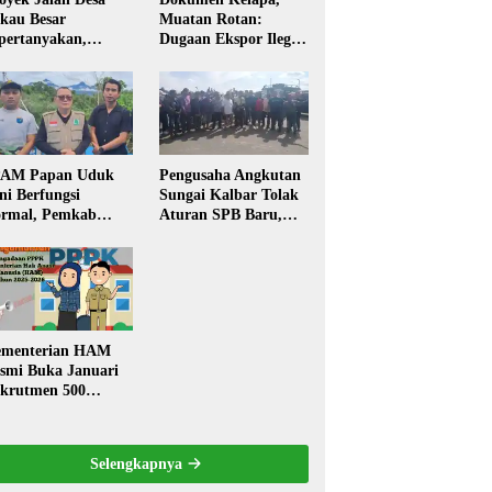
kau Besar
Muatan Rotan:
pertanyakan,
Dugaan Ekspor Ilegal
rga Soroti Kualitas
Memicu Sorotan
n Transparansi
Publik Kalbar
laksanaan
embangunan
PAM Papan Uduk
Pengusaha Angkutan
ni Berfungsi
Sungai Kalbar Tolak
rmal, Pemkab
Aturan SPB Baru,
ngkayang:
Dinilai Ancam
stribusi Air Bersih
Transportasi
ncar ke Rumah
Pedalaman
arga
menterian HAM
smi Buka Januari
krutmen 500
PK, Formasi dan 5
batan
Selengkapnya