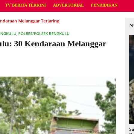
TV BERITA TERKINI
ADVERTORIAL
PENDIDIKAN
ndaraan Melanggar Terjaring
N
ENGKULU
,
POLRES/POLSEK BENGKULU
lu: 30 Kendaraan Melanggar
Su