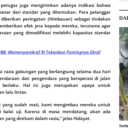
i, petugas juga mengirimkan adanya indikasi bahwa
esar dari standar yang ditentukan. Para pelanggar
DA
 diberikan peringatan (Himbauan) sebagai tindakan
memberikan efek jera kepada mereka, terutama agar
aan yang dimodifikasi melebihi kapasitas standar
PBB, Wamenparekraf RI Tekankan Pentingnya Ekraf
i razia gabungan yang berlangsung selama dua hari
ndaraan dan pengendara yang beroperasi di jalan
 berlaku. Hal ini juga merupakan upaya untuk
 lalu lintas.
KIR yang sudah mati, kami mengimbau mereka untuk
i balai uji. Karena di masa mendatang, akan ada
n yang direkam dalam razia,” jelas Hidayat.
Seri