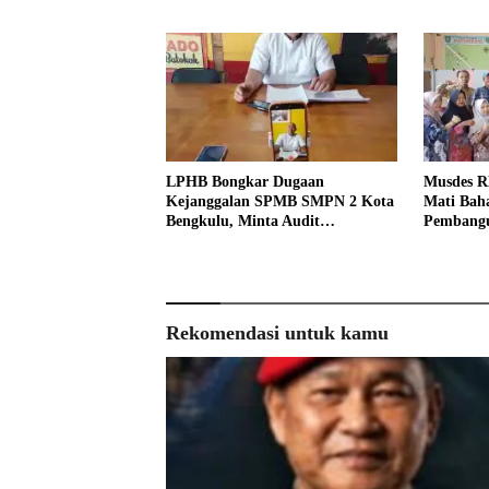
LPHB Bongkar Dugaan
Musdes R
Kejanggalan SPMB SMPN 2 Kota
Mati Baha
Bengkulu, Minta Audit
Pembangu
Menyeluruh
Rekomendasi untuk kamu