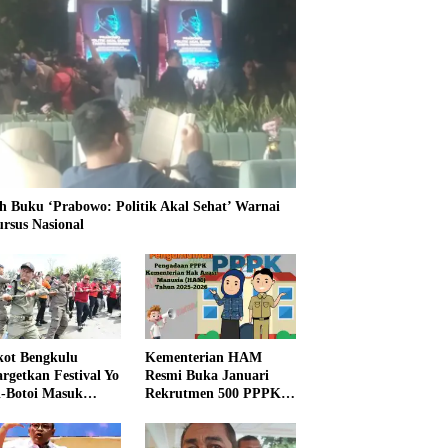
h Buku ‘Prabowo: Politik Akal Sehat’ Warnai
ursus Nasional
ot Bengkulu
Kementerian HAM
rgetkan Festival Yo
Resmi Buka Januari
i-Botoi Masuk
Rekrutmen 500 PPPK,
nder Agenda
Formasi dan 5 Jabatan
onal