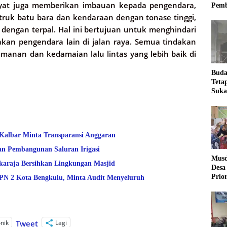
dayat juga memberikan imbauan kepada pengendara,
Pemb
uk batu bara dan kendaraan dengan tonase tinggi,
engan terpal. Hal ini bertujuan untuk menghindari
an pengendara lain di jalan raya. Semua tindakan
manan dan kedamaian lalu lintas yang lebih baik di
Buda
Teta
Suka
Ling
 Kalbar Minta Transparansi Anggaran
an Pembangunan Saluran Irigasi
Musd
araja Bersihkan Lingkungan Masjid
Desa
Prio
 2 Kota Bengkulu, Minta Audit Menyeluruh
Desa
onik
Lagi
Tweet