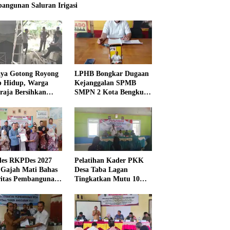
angunan Saluran Irigasi
ya Gotong Royong
LPHB Bongkar Dugaan
p Hidup, Warga
Kejanggalan SPMB
raja Bersihkan
SMPN 2 Kota Bengkulu,
kungan Masjid
Minta Audit
Menyeluruh
es RKPDes 2027
Pelatihan Kader PKK
 Gajah Mati Bahas
Desa Taba Lagan
ritas Pembangunan
Tingkatkan Mutu 10
Program Pokok PKK