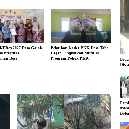
KPDes 2027 Desa Gajah
Pelatihan Kader PKK Desa Taba
s Prioritas
Lagan Tingkatkan Mutu 10
nan Desa
Program Pokok PKK
Beda
Disk
Pemk
Mena
Boto
Kale
Nasi