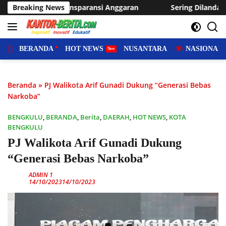
Langsung
aran
Breaking News
Sering Dilanda Genangan, Desa Sukaraja Usulkan Pe
ke
konten
BERANDA
HOT NEWS
NUSANTARA
NASIONAL
Beranda
»
PJ Walikota Arif Gunadi Dukung “Generasi Bebas
Narkoba”
BENGKULU
,
BERANDA
,
Berita
,
DAERAH
,
HOT NEWS
,
KOTA
BENGKULU
PJ Walikota Arif Gunadi Dukung
“Generasi Bebas Narkoba”
ADMIN 1
14/10/2023
14/10/2023