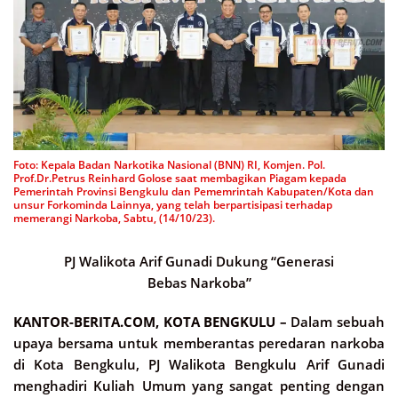
Foto: Kepala Badan Narkotika Nasional (BNN) RI, Komjen. Pol.
Prof.Dr.Petrus Reinhard Golose saat membagikan Piagam kepada
Pemerintah Provinsi Bengkulu dan Pememrintah Kabupaten/Kota dan
unsur Forkominda Lainnya, yang telah berpartisipasi terhadap
memerangi Narkoba, Sabtu, (14/10/23).
PJ Walikota Arif Gunadi Dukung “Generasi
Bebas Narkoba”
KANTOR-BERITA.COM, KOTA BENGKULU –
Dalam sebuah
upaya bersama untuk memberantas peredaran narkoba
di Kota Bengkulu, PJ Walikota Bengkulu Arif Gunadi
menghadiri Kuliah Umum yang sangat penting dengan