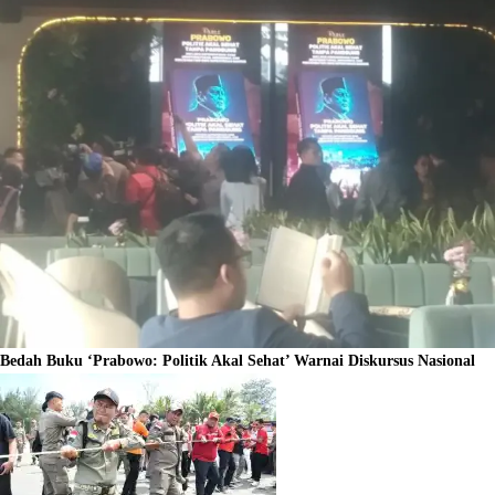
Bedah Buku ‘Prabowo: Politik Akal Sehat’ Warnai Diskursus Nasional