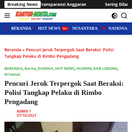
Langsung
nggaran
Breaking News
Sering Dilanda Genangan, Desa Sukaraja Usulka
ke
konten
BERANDA
HOT NEWS
NUSANTARA
NASIONAL
Beranda
»
Pencuri Jeruk Terpergok Saat Beraksi: Polisi
Tangkap Pelaku di Rimbo Pengadang
BERANDA
,
Berita
,
DAERAH
,
HOT NEWS
,
HUKRIM
,
KAB.LEBONG
,
Kriminal
Pencuri Jeruk Terpergok Saat Beraksi:
Polisi Tangkap Pelaku di Rimbo
Pengadang
ADMIN 1
07/10/2023