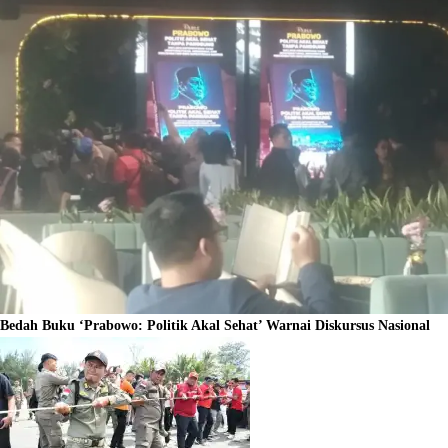
Bedah Buku ‘Prabowo: Politik Akal Sehat’ Warnai Diskursus Nasional