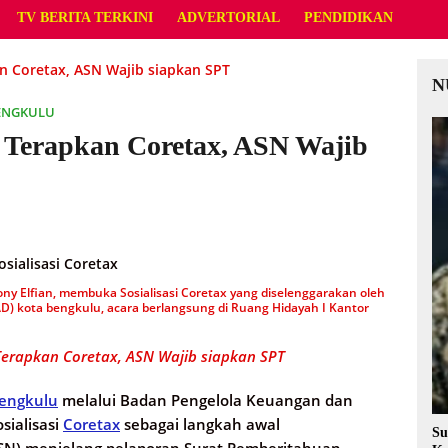
TV BERITA TERKINI
ADVERTORIAL
PENDIDIKAN
 Coretax, ASN Wajib siapkan SPT
N
ENGKULU
 Terapkan Coretax, ASN Wajib
ony Elfian, membuka Sosialisasi Coretax yang diselenggarakan oleh
) kota bengkulu, acara berlangsung di Ruang Hidayah I Kantor
erapkan Coretax, ASN Wajib siapkan SPT
engkulu
melalui Badan Pengelola Keuangan dan
sialisasi
Coretax
sebagai langkah awal
Su
ASN) menjelang pelaporan Surat Pemberitahuan