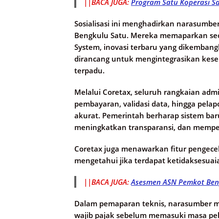
||BACA JUGA:
Program Satu Koperasi S
Sosialisasi ini menghadirkan narasumbe
Bengkulu Satu. Mereka memaparkan sec
System, inovasi terbaru yang dikembangka
dirancang untuk mengintegrasikan kese
terpadu.
Melalui Coretax, seluruh rangkaian admi
pembayaran, validasi data, hingga pela
akurat. Pemerintah berharap sistem baru
meningkatkan transparansi, dan memper
Coretax juga menawarkan fitur pengecek
mengetahui jika terdapat ketidaksesua
||BACA JUGA:
Asesmen ASN Pemkot Beng
Dalam pemaparan teknis, narasumber m
wajib pajak sebelum memasuki masa pel