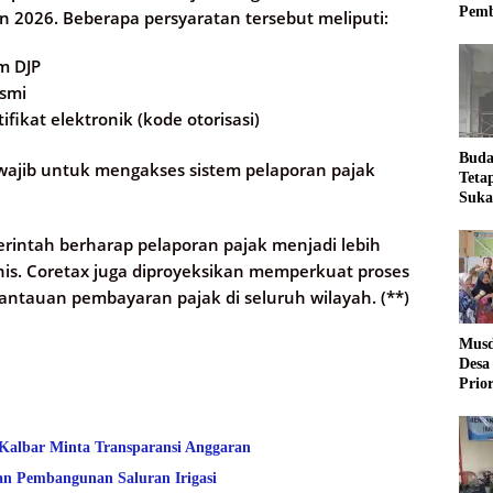
Pemb
n 2026. Beberapa persyaratan tersebut meliputi:
m DJP
esmi
ikat elektronik (kode otorisasi)
Buda
 wajib untuk mengakses sistem pelaporan pajak
Teta
Suka
Ling
rintah berharap pelaporan pajak menjadi lebih
nis. Coretax juga diproyeksikan memperkuat proses
ntauan pembayaran pajak di seluruh wilayah. (**)
Musd
Desa
Prio
Desa
 Kalbar Minta Transparansi Anggaran
an Pembangunan Saluran Irigasi