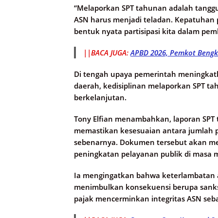
“Melaporkan SPT tahunan adalah tanggu
ASN harus menjadi teladan. Kepatuhan 
bentuk nyata partisipasi kita dalam pe
||BACA JUGA:
APBD 2026, Pemkot Bengku
Di tengah upaya pemerintah meningkat
daerah, kedisiplinan melaporkan SPT tah
berkelanjutan.
Tony Elfian menambahkan, laporan SPT t
memastikan kesesuaian antara jumlah p
sebenarnya. Dokumen tersebut akan me
peningkatan pelayanan publik di masa 
Ia mengingatkan bahwa keterlambatan 
menimbulkan konsekuensi berupa sanksi 
pajak mencerminkan integritas ASN seba