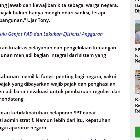
ng jawab dan kewajiban kita sebagai warga negara.
Ba
Di
pajak bukan hanya menghindari sanksi, tetapi
Wa
mbangunan,” Ujar Tony.
da
Pe
lu Genjot PAD dan Lakukan Efisiensi Anggaran
P
kan kualitas pelayanan dan pengelolaan keuangan
S
unan menjadi bagian integral dari sistem yang
Ki
No
Be
Di
ahunan memiliki fungsi penting bagi negara, yakni
La
ajak yang dibayarkan wajib pajak dan penghasilan
W
njadi bahan evaluasi untuk pembaruan regulasi dan
mendatang.
Ke
Re
Re
atau ketidakpatuhan pelaporan SPT dapat
PP
administratif. Namun lebih dari itu, kepatuhan
Ja
gai aparatur negara.