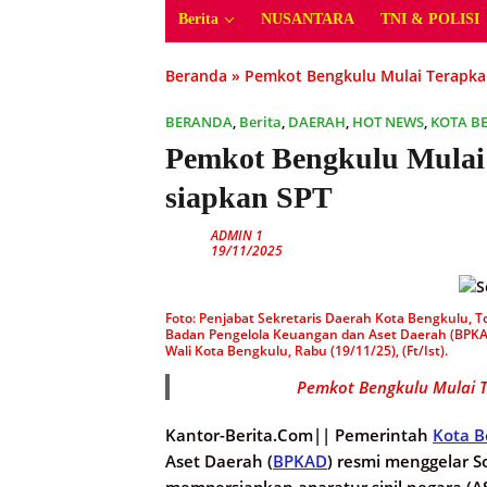
Berita
NUSANTARA
TNI & POLISI
Beranda
»
Pemkot Bengkulu Mulai Terapkan
BERANDA
,
Berita
,
DAERAH
,
HOT NEWS
,
KOTA B
Pemkot Bengkulu Mulai
siapkan SPT
ADMIN 1
19/11/2025
Foto: Penjabat Sekretaris Daerah Kota Bengkulu, T
Badan Pengelola Keuangan dan Aset Daerah (BPKAD
Wali Kota Bengkulu, Rabu (19/11/25), (Ft/Ist).
Pemkot Bengkulu Mulai T
Kantor-Berita.Com||
Pemerintah
Kota B
Aset Daerah (
BPKAD
) resmi menggelar So
mempersiapkan aparatur sipil negara (