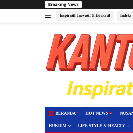
Langsung
Breaking News
Sukses Jadi Tuan 
ke
konten
Inspiratif, Inovatif & Edukatif
Indeks
tutup
BERANDA
HOT NEWS
NUSA
HUKRIM
LIFE STYLE & HEALTY