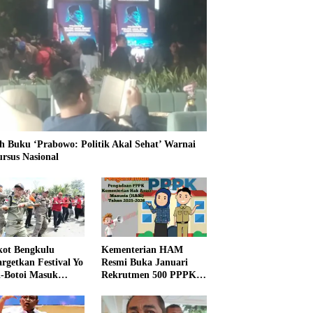
h Buku ‘Prabowo: Politik Akal Sehat’ Warnai
ursus Nasional
ot Bengkulu
Kementerian HAM
rgetkan Festival Yo
Resmi Buka Januari
i-Botoi Masuk
Rekrutmen 500 PPPK,
nder Agenda
Formasi dan 5 Jabatan
onal