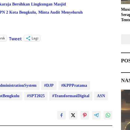
araja Bersihkan Lingkungan Masjid
Musd
 2 Kota Bengkulu, Minta Audit Menyeluruh
Sera
Tent
Pemb
onik
Lagi
Tweet
PO
NA
dministrationSystem
#DJP
#KPPPratama
tBengkulu
#SPT2025
#TransformasiDigital
ASN