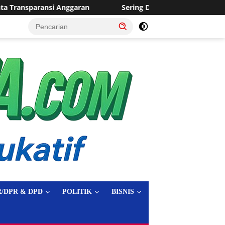
Sering Dilanda Genangan, Desa Sukaraja Usulkan Pemban
tutup
/DPR & DPD
POLITIK
BISNIS