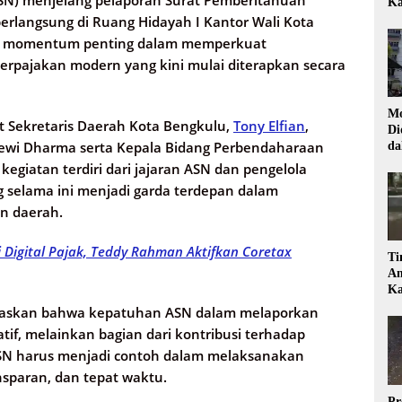
Ka
berlangsung di Ruang Hidayah I Kantor Wali Kota
adi momentum penting dalam memperkuat
rpajakan modern yang kini mulai diterapkan secara
Mo
at Sekretaris Daerah Kota Bengkulu,
Tony Elfian
,
Di
Dewi Dharma serta Kepala Bidang Perbendaharaan
da
Di
kegiatan terdiri dari jajaran ASN dan pengelola
 selama ini menjadi garda terdepan dalam
n daerah.
 Digital Pajak, Teddy Rahman Aktifkan Coretax
Ti
Am
Ka
gaskan bahwa kepatuhan ASN dalam melaporkan
tif, melainkan bagian dari kontribusi terhadap
SN harus menjadi contoh dalam melaksanakan
nsparan, dan tepat waktu.
Pr