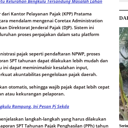
atu Kelurahan Bengkulu Tersandung Masalah Lahan
r dari Kantor Pelayanan Pajak (KPP) Pratama
DA
ara mendalam mengenai Coretax Administration
n Direktorat Jenderal Pajak (DJP). Sistem ini
luruhan proses perpajakan dalam satu platform
nistrasi pajak seperti pendaftaran NPWP, proses
poran SPT tahunan dapat dilakukan lebih mudah dan
 ini dapat meminimalisir kesalahan input,
kuat akuntabilitas pengelolaan pajak daerah.
an otomatis, sehingga wajib pajak dapat lebih cepat
ian atau kekurangan pelaporan.
kulu Rampung, Ini Pesan Pj Sekda
enjelaskan langkah-langkah yang harus dilakukan
aporan SPT Tahunan Pajak Penghasilan (PPh) tahun
Seri