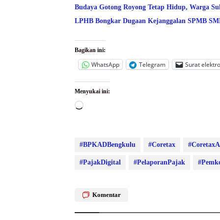
Budaya Gotong Royong Tetap Hidup, Warga Suk
LPHB Bongkar Dugaan Kejanggalan SPMB SMPN
Bagikan ini:
WhatsApp
Telegram
Surat elektr
Menyukai ini:
Memuat...
#BPKADBengkulu
#Coretax
#CoretaxA
#PajakDigital
#PelaporanPajak
#Pemko
Komentar