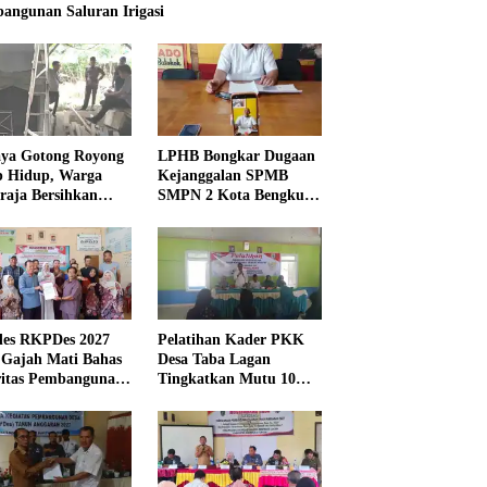
angunan Saluran Irigasi
ya Gotong Royong
LPHB Bongkar Dugaan
p Hidup, Warga
Kejanggalan SPMB
raja Bersihkan
SMPN 2 Kota Bengkulu,
kungan Masjid
Minta Audit
Menyeluruh
es RKPDes 2027
Pelatihan Kader PKK
 Gajah Mati Bahas
Desa Taba Lagan
ritas Pembangunan
Tingkatkan Mutu 10
Program Pokok PKK