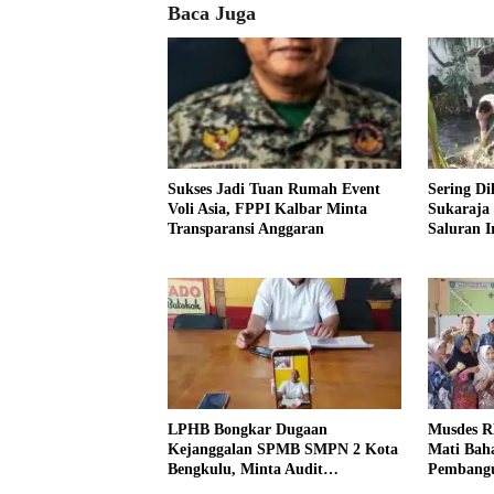
Baca Juga
Sukses Jadi Tuan Rumah Event
Sering Di
Voli Asia, FPPI Kalbar Minta
Sukaraja
Transparansi Anggaran
Saluran Ir
LPHB Bongkar Dugaan
Musdes R
Kejanggalan SPMB SMPN 2 Kota
Mati Baha
Bengkulu, Minta Audit
Pembangu
Menyeluruh