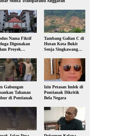
lbar Minta Transparansi Anggaran
dus Nama Fiktif
Tambang Galian C di
duga Digunakan
Hutan Kota Bukit
lam Proyek
Senja Singkawang
sdikbud Kalbar
Diduga Tanpa Izin
m Gabungan
Izin Petasan Imlek di
ankan Tahanan
Pontianak Dikritik
bur di Pontianak
Bela Negara
oyek Jalan Desa
Dokumen Kelapa,