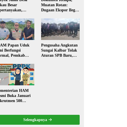
kau Besar
Muatan Rotan:
pertanyakan,
Dugaan Ekspor Ilegal
rga Soroti Kualitas
Memicu Sorotan
n Transparansi
Publik Kalbar
laksanaan
embangunan
PAM Papan Uduk
Pengusaha Angkutan
ni Berfungsi
Sungai Kalbar Tolak
rmal, Pemkab
Aturan SPB Baru,
ngkayang:
Dinilai Ancam
stribusi Air Bersih
Transportasi
ncar ke Rumah
Pedalaman
arga
menterian HAM
smi Buka Januari
krutmen 500
PK, Formasi dan 5
batan
Selengkapnya