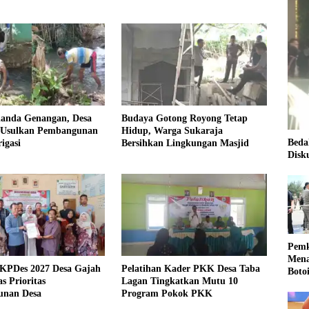
landa Genangan, Desa
Budaya Gotong Royong Tetap
 Usulkan Pembangunan
Hidup, Warga Sukaraja
Beda
igasi
Bersihkan Lingkungan Masjid
Disk
Pemk
Mena
KPDes 2027 Desa Gajah
Pelatihan Kader PKK Desa Taba
Boto
s Prioritas
Lagan Tingkatkan Mutu 10
Kale
nan Desa
Program Pokok PKK
Nasi