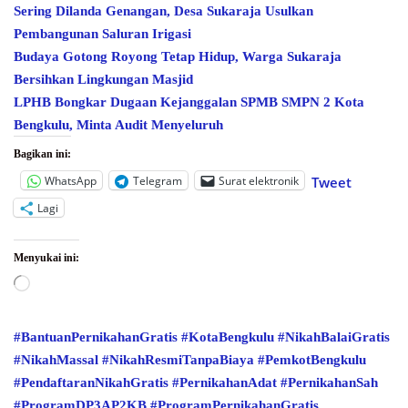
Sering Dilanda Genangan, Desa Sukaraja Usulkan
Pembangunan Saluran Irigasi
Budaya Gotong Royong Tetap Hidup, Warga Sukaraja
Bersihkan Lingkungan Masjid
LPHB Bongkar Dugaan Kejanggalan SPMB SMPN 2 Kota
Bengkulu, Minta Audit Menyeluruh
Bagikan ini:
WhatsApp
Telegram
Surat elektronik
Tweet
Lagi
Menyukai ini:
Memuat...
#BantuanPernikahanGratis
#KotaBengkulu
#NikahBalaiGratis
#NikahMassal
#NikahResmiTanpaBiaya
#PemkotBengkulu
#PendaftaranNikahGratis
#PernikahanAdat
#PernikahanSah
#ProgramDP3AP2KB
#ProgramPernikahanGratis