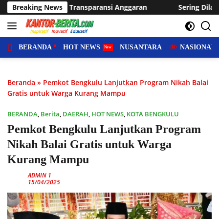
Langsung
Anggaran
Breaking News
Sering Dilanda Genangan, Desa Sukaraja Usulka
ke
konten
BERANDA
HOT NEWS
NUSANTARA
NASIONAL
Beranda
»
Pemkot Bengkulu Lanjutkan Program Nikah Balai
Gratis untuk Warga Kurang Mampu
BERANDA
,
Berita
,
DAERAH
,
HOT NEWS
,
KOTA BENGKULU
Pemkot Bengkulu Lanjutkan Program
Nikah Balai Gratis untuk Warga
Kurang Mampu
ADMIN 1
15/04/2025