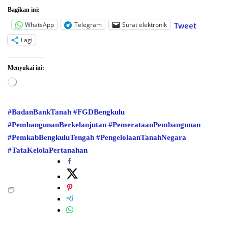
Bagikan ini:
WhatsApp
Telegram
Surat elektronik
Tweet
Lagi
Menyukai ini:
Memuat...
#BadanBankTanah
#FGDBengkulu
#PembangunanBerkelanjutan
#PemerataanPembangunan
#PemkabBengkuluTengah
#PengelolaanTanahNegara
#TataKelolaPertanahan