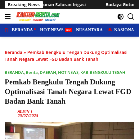
Langsung
gasi
Breaking News
Budaya Gotong Royong Tetap Hidup, Warga Sukaraj
ke
konten
BERANDA
HOT NEWS
NUSANTARA
NASIONAL
Beranda
»
Pemkab Bengkulu Tengah Dukung Optimalisasi
Tanah Negara Lewat FGD Badan Bank Tanah
BERANDA
,
Berita
,
DAERAH
,
HOT NEWS
,
KAB.BENGKULU TEGAH
Pemkab Bengkulu Tengah Dukung
Optimalisasi Tanah Negara Lewat FGD
Badan Bank Tanah
ADMIN 1
25/07/2025