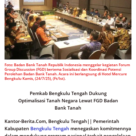
Foto: Badan Bank Tanah Republik Indonesia menggelar kegiatan Forum
Group Discussion (FGD) bertema Sosialisasi dan Koordinasi Potensi
Perolehan Badan Bank Tanah. Acara ini berlangsung di Hotel Mercure
Bengkulu Kamis, (24/7/25), (Ft/Ist).
Pemkab Bengkulu Tengah Dukung
Optimalisasi Tanah Negara Lewat FGD Badan
Bank Tanah
Kantor-Berita.Com, Bengkulu Tengah||
Pemerintah
Kabupaten
Bengkulu Tengah
menegaskan komitmennya
dalam mendukung program nasional terkait pengelolaan