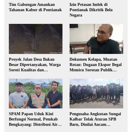
Tim Gabungan Amankan
Izin Petasan Imlek di
Tahanan Kabur di Pontianak
Pontianak Dikritik Bela
Negara
Proyek Jalan Desa Bakau
Dokumen Kelapa, Muatan
Besar Dipertanyakan, Warga
Rotan: Dugaan Ekspor Ilegal
Soroti Kualitas dan
Memicu Sorotan Publik
Transparansi Pelaksanaan
Kalbar
Pembangunan
SPAM Papan Uduk Kini
Pengusaha Angkutan Sungai
Berfungsi Normal, Pemkab
Kalbar Tolak Aturan SPB
Bengkayang: Distribusi Air
Baru, Dinilai Ancam
Bersih Lancar ke Rumah
Transportasi Pedalaman