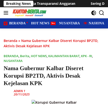
Langsung
nsparansi Anggaran
Breaking News
Sering Dilanda Genangan, Desa Suka
ke
konten
BERANDA
HOT NEWS
NUSANTARA
NASIONAL
Beranda
»
Nama Gubernur Kalbar Diseret Korupsi BP2TD,
Aktivis Desak Kejelasan KPK
BERANDA
,
Berita
,
HOT NEWS
,
KALIMANTAN BARAT
,
KPK - RI
,
NUSANTARA
Nama Gubernur Kalbar Diseret
Korupsi BP2TD, Aktivis Desak
Kejelasan KPK
ADMIN 1
20/11/2025