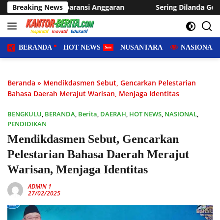
Langsung
 Anggaran
Breaking News
Sering Dilanda Genangan, Desa Sukaraja Usulk
ke
konten
BERANDA
HOT NEWS
NUSANTARA
NASIONAL
Beranda
»
Mendikdasmen Sebut, Gencarkan Pelestarian
Bahasa Daerah Merajut Warisan, Menjaga Identitas
BENGKULU
,
BERANDA
,
Berita
,
DAERAH
,
HOT NEWS
,
NASIONAL
,
PENDIDIKAN
Mendikdasmen Sebut, Gencarkan
Pelestarian Bahasa Daerah Merajut
Warisan, Menjaga Identitas
ADMIN 1
27/02/2025