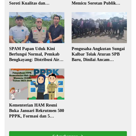
Soroti Kualitas dan
Memicu Sorotan Publik
Transparansi Pelaksanaan
Kalbar
Pembangunan
SPAM Papan Uduk Kini
Pengusaha Angkutan Sungai
Berfungsi Normal, Pemkab
Kalbar Tolak Aturan SPB
Bengkayang: Distribusi Air
Baru, Dinilai Ancam
Bersih Lancar ke Rumah
Transportasi Pedalaman
Warga
Kementerian HAM Resmi
Buka Januari Rekrutmen 500
PPPK, Formasi dan 5
Jabatan