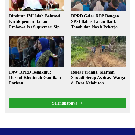
Direktur JMI Islah Bahrawi
DPRD Gelar RDP Dengan
Kritik pemerintahan
SPSI Bahas Lahan Bank
Prabowo Isu Supremasi Sipil,
Tanah dan Nasib Pekerja
Militerisasi, dan Wacana
Pilkada oleh DPRD
PAW DPRD Bengkulu:
Reses Perdana, Marhan
Husnul Khotimah Gantikan
Sawadi Serap Aspirasi Warga
Parizan
di Desa Kelahiran
Selengkapnya