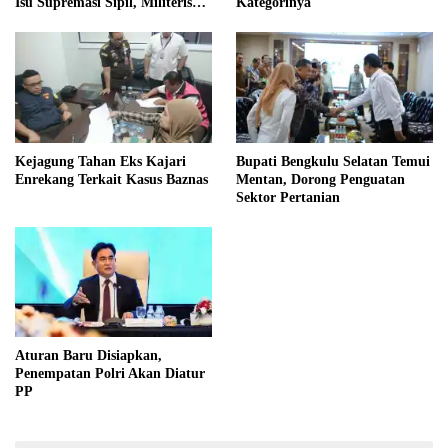
Isu Supremasi Sipil, Militerisasi,
Kategorinya
dan Wacana Pilkada oleh
DPRD
Kejagung Tahan Eks Kajari
Bupati Bengkulu Selatan Temui
Enrekang Terkait Kasus Baznas
Mentan, Dorong Penguatan
Sektor Pertanian
Aturan Baru Disiapkan,
Penempatan Polri Akan Diatur
PP