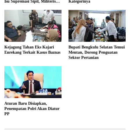
Isu Supremasi Sipil, Militerisasi,
Kategorinya
dan Wacana Pilkada oleh
DPRD
Kejagung Tahan Eks Kajari
Bupati Bengkulu Selatan Temui
Enrekang Terkait Kasus Baznas
Mentan, Dorong Penguatan
Sektor Pertanian
Aturan Baru Disiapkan,
Penempatan Polri Akan Diatur
PP