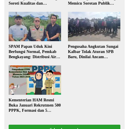
Soroti Kualitas dan
Memicu Sorotan Publik
Transparansi Pelaksanaan
Kalbar
Pembangunan
SPAM Papan Uduk Kini
Pengusaha Angkutan Sungai
Berfungsi Normal, Pemkab
Kalbar Tolak Aturan SPB
Bengkayang: Distribusi Air
Baru, Dinilai Ancam
Bersih Lancar ke Rumah
Transportasi Pedalaman
Warga
Kementerian HAM Resmi
Buka Januari Rekrutmen 500
PPPK, Formasi dan 5
Jabatan