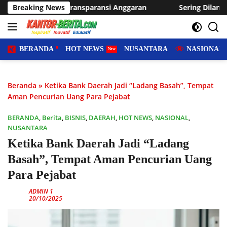
Langsung
ansi Anggaran
Breaking News
Sering Dilanda Genangan, Desa Sukaraja U
ke
konten
BERANDA
HOT NEWS
NUSANTARA
NASIONAL
Beranda
»
Ketika Bank Daerah Jadi “Ladang Basah”, Tempat
Aman Pencurian Uang Para Pejabat
BERANDA
,
Berita
,
BISNIS
,
DAERAH
,
HOT NEWS
,
NASIONAL
,
NUSANTARA
Ketika Bank Daerah Jadi “Ladang
Basah”, Tempat Aman Pencurian Uang
Para Pejabat
ADMIN 1
20/10/2025