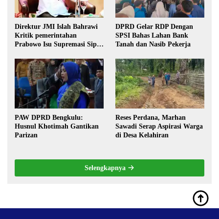
Direktur JMI Islah Bahrawi
DPRD Gelar RDP Dengan
Kritik pemerintahan
SPSI Bahas Lahan Bank
Prabowo Isu Supremasi Sipil,
Tanah dan Nasib Pekerja
Militerisasi, dan Wacana
Pilkada oleh DPRD
PAW DPRD Bengkulu:
Reses Perdana, Marhan
Husnul Khotimah Gantikan
Sawadi Serap Aspirasi Warga
Parizan
di Desa Kelahiran
Selengkapnya