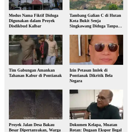
Modus Nama Fiktif Diduga
Tambang Galian C di Hutan
Digunakan dalam Proyek
Kota Bukit Senja
Disdikbud Kalbar
Singkawang Diduga Tanpa
Izin
Tim Gabungan Amankan
Izin Petasan Imlek di
Tahanan Kabur di Pontianak
Pontianak Dikritik Bela
Negara
Proyek Jalan Desa Bakau
Dokumen Kelapa, Muatan
Besar Dipertanyakan, Warga
Rotan: Dugaan Ekspor Ilegal